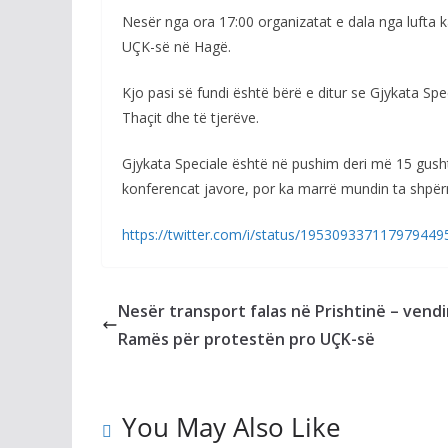
Nesër nga ora 17:00 organizatat e dala nga lufta ka
UÇK-së në Hagë.
Kjo pasi së fundi është bërë e ditur se Gjykata S
Thaçit dhe të tjerëve.
Gjykata Speciale është në pushim deri më 15 gusht t
konferencat javore, por ka marrë mundin ta shpër
https://twitter.com/i/status/195309337117979449
Nesër transport falas në Prishtinë – vendi
Ramës për protestën pro UÇK-së
You May Also Like