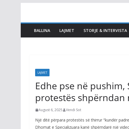
Skip
to
content
BALLINA
LAJMET
STORJE & INTERVISTA
LAJMET
Edhe pse në pushim, S
protestës shpërndan 
August 6, 2025
Vendi Sot
Një ditë përpara protestës së thirrur “kundër pad
Dhomat e Specializuara kanë shpërndarë një video 