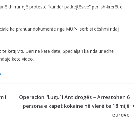
në thirrur një protestë “kundër padrejtësive” për ish-krerët e
peciale ka pranuar dokumente nga MUP-i serb si dëshmi ndaj
ë këtij viti. Deri në këtë datë, Specialja i ka ndalur edhe
ndajë këtë video.
5
m i
Operacioni ‘Lugu’ i Antidrogës – Arrestohen 6
persona e kapet kokainë në vlerë të 18 mijë
eurove