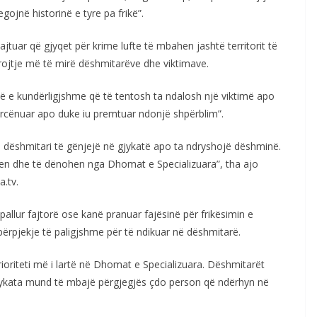
gojnë historinë e tyre pa frikë”.
tuar që gjyqet për krime lufte të mbahen jashtë territorit të
brojtje më të mirë dëshmitarëve dhe viktimave.
ë e kundërligjshme që të tentosh ta ndalosh një viktimë apo
 kërcënuar apo duke iu premtuar ndonjë shpërblim”.
ë dëshmitari të gënjejë në gjykatë apo ta ndryshojë dëshminë.
ohen dhe të dënohen nga Dhomat e Specializuara”, tha ajo
.tv.
hpallur fajtorë ose kanë pranuar fajësinë për frikësimin e
ërpjekje të paligjshme për të ndikuar në dëshmitarë.
oriteti më i lartë në Dhomat e Specializuara. Dëshmitarët
jykata mund të mbajë përgjegjës çdo person që ndërhyn në