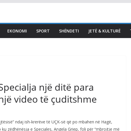
Abdixhiku poston
fotografi nga takimi i GP:
Me 18 deputetët e LDK-
EKONOMI
SPORT
SHËNDETI
JETË & KULTURË
së, në përcaktimin e
rrugëtimit të përbashkët
përpara
August 5, 2026
Vendi Sot
pecialja një ditë para
një video të çuditshme
rejtësisë” ndaj ish-krerëve të UÇK-së që po mbahen në Hagë,
ku zëdhënësja e Speciales, Angela Griep, foli për “mbrojtje më