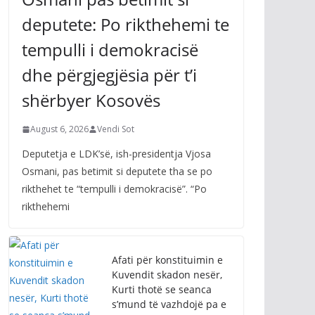
deputete: Po rikthehemi te
tempulli i demokracisë
dhe përgjegjësia për t’i
shërbyer Kosovës
August 6, 2026
Vendi Sot
Deputetja e LDK’së, ish-presidentja Vjosa
Osmani, pas betimit si deputete tha se po
rikthehet te “tempulli i demokracisë”. “Po
rikthehemi
Afati për konstituimin e
Kuvendit skadon nesër,
Kurti thotë se seanca
s’mund të vazhdojë pa e