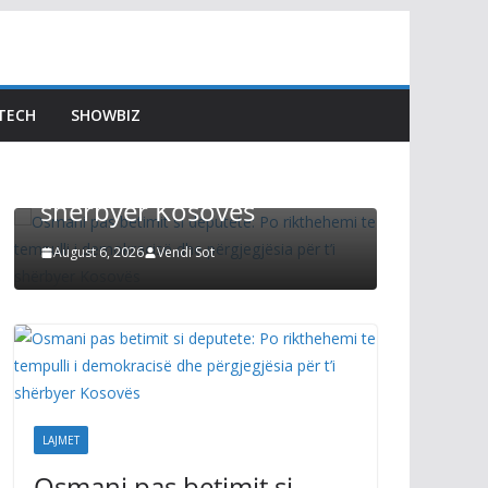
LAJMET
Afati p
Osmani pas betimit si
Kuvend
deputete: Po rikthehemi
Kurti t
TECH
SHOWBIZ
te tempulli i demokracisë
s’mund
dhe përgjegjësia për t’i
zgjidhu
shërbyer Kosovës
Preside
August 6, 2026
Vendi Sot
August 6, 2
LAJMET
Osmani pas betimit si