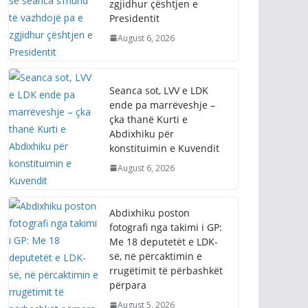
zgjidhur çështjen e
Presidentit
August 6, 2026
Seanca sot, LVV e LDK
ende pa marrëveshje –
çka thanë Kurti e
Abdixhiku për
konstituimin e Kuvendit
August 6, 2026
Abdixhiku poston
fotografi nga takimi i GP:
Me 18 deputetët e LDK-
së, në përcaktimin e
rrugëtimit të përbashkët
përpara
August 5, 2026