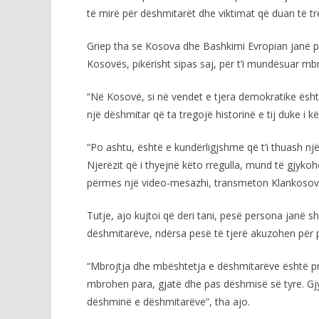
të mirë për dëshmitarët dhe viktimat që duan të tre
Griep tha se Kosova dhe Bashkimi Evropian janë paj
Kosovës, pikërisht sipas saj, për t’i mundësuar m
“Në Kosovë, si në vendet e tjera demokratike ësht
një dëshmitar që ta tregojë historinë e tij duke i
“Po ashtu, është e kundërligjshme që t’i thuash nj
Njerëzit që i thyejnë këto rregulla, mund të gjyk
përmes një video-mesazhi, transmeton Klankosova
Tutje, ajo kujtoi që deri tani, pesë persona janë s
dëshmitarëve, ndërsa pesë të tjerë akuzohen për p
“Mbrojtja dhe mbështetja e dëshmitarëve është pri
mbrohen para, gjatë dhe pas dëshmisë së tyre. G
dëshminë e dëshmitarëve”, tha ajo.