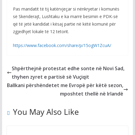
Pas mandatit të tij katërvjeçar si nënkryetar i komunës
së Skenderajt, Lushtaku e ka marrë besimin e PDK-së
që të jetë kandidat i kësaj partie në këtë komunë për
zgjedhjet lokale të 12 tetorit.
https://www.facebook.com/share/p/15ogW1ZcuA/
Shpërthejnë protestat edhe sonte në Novi Sad,
thyhen zyret e partisë së Vuçiqit
Ballkani përshëndetet me Evropë për këtë sezon,
mposhtet thellë në Irlandë
You May Also Like