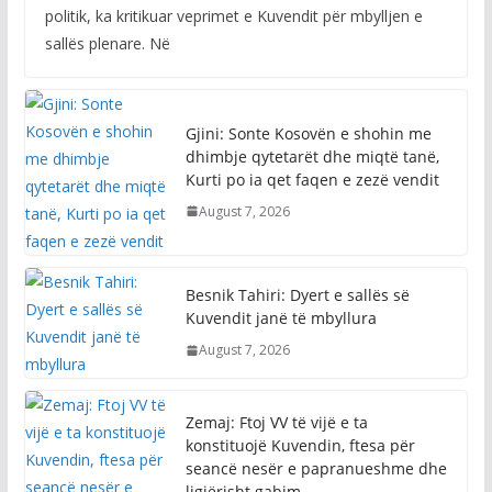
politik, ka kritikuar veprimet e Kuvendit për mbylljen e
sallës plenare. Në
Gjini: Sonte Kosovën e shohin me
dhimbje qytetarët dhe miqtë tanë,
Kurti po ia qet faqen e zezë vendit
August 7, 2026
Besnik Tahiri: Dyert e sallës së
Kuvendit janë të mbyllura
August 7, 2026
Zemaj: Ftoj VV të vijë e ta
konstituojë Kuvendin, ftesa për
seancë nesër e papranueshme dhe
ligjërisht gabim