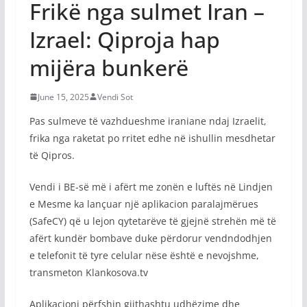
Frikë nga sulmet Iran –
Izrael: Qiproja hap
mijëra bunkerë
June 15, 2025
Vendi Sot
Pas sulmeve të vazhdueshme iraniane ndaj Izraelit,
frika nga raketat po rritet edhe në ishullin mesdhetar
të Qipros.
Vendi i BE-së më i afërt me zonën e luftës në Lindjen
e Mesme ka lançuar një aplikacion paralajmërues
(SafeCY) që u lejon qytetarëve të gjejnë strehën më të
afërt kundër bombave duke përdorur vendndodhjen
e telefonit të tyre celular nëse është e nevojshme,
transmeton Klankosova.tv
Aplikacioni përfshin gjithashtu udhëzime dhe