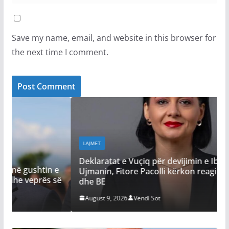
Save my name, email, and website in this browser for
the next time I comment.
LAJMET
Deklaratat e Vuçiq për devijimin e Ibrit dhe
e
Ujmanin, Fitore Pacolli kërkon reagim nga ShBA
së
dhe BE
August 9, 2026
Vendi Sot