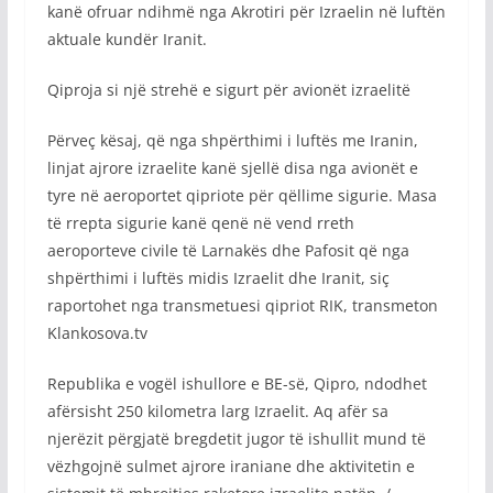
kanë ofruar ndihmë nga Akrotiri për Izraelin në luftën
aktuale kundër Iranit.
Qiproja si një strehë e sigurt për avionët izraelitë
Përveç kësaj, që nga shpërthimi i luftës me Iranin,
linjat ajrore izraelite kanë sjellë disa nga avionët e
tyre në aeroportet qipriote për qëllime sigurie. Masa
të rrepta sigurie kanë qenë në vend rreth
aeroporteve civile të Larnakës dhe Pafosit që nga
shpërthimi i luftës midis Izraelit dhe Iranit, siç
raportohet nga transmetuesi qipriot RIK, transmeton
Klankosova.tv
Republika e vogël ishullore e BE-së, Qipro, ndodhet
afërsisht 250 kilometra larg Izraelit. Aq afër sa
njerëzit përgjatë bregdetit jugor të ishullit mund të
vëzhgojnë sulmet ajrore iraniane dhe aktivitetin e