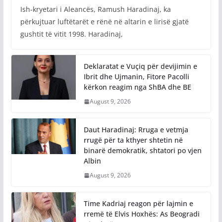
Ish-kryetari i Aleancës, Ramush Haradinaj, ka
përkujtuar luftëtarët e rënë në altarin e lirisë gjatë
gushtit të vitit 1998. Haradinaj,
Deklaratat e Vuçiq për devijimin e
Ibrit dhe Ujmanin, Fitore Pacolli
kërkon reagim nga ShBA dhe BE
August 9, 2026
Daut Haradinaj: Rruga e vetmja
rrugë për ta kthyer shtetin në
binarë demokratik, shtatori po vjen
Albin
August 9, 2026
Time Kadriaj reagon për lajmin e
rremë të Elvis Hoxhës: As Beogradi