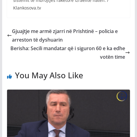
sistemit të mbrojtjes raketore izraelite natën. /
Klankosova.tv
Gjuajtje me armë zjarri në Prishtinë – policia e
arreston të dyshuarin
Berisha: Secili mandatar që i siguron 60 e ka edhe
votën time
You May Also Like