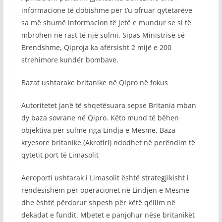
informacione të dobishme për t’u ofruar qytetarëve
sa më shumë informacion të jetë e mundur se si të
mbrohen në rast të një sulmi. Sipas Ministrisë së
Brendshme, Qiproja ka afërsisht 2 mijë e 200
strehimore kundër bombave.
Bazat ushtarake britanike në Qipro në fokus
Autoritetet janë të shqetësuara sepse Britania mban
dy baza sovrane në Qipro. Këto mund të bëhen
objektiva për sulme nga Lindja e Mesme. Baza
kryesore britanike (Akrotiri) ndodhet në perëndim të
qytetit port të Limasolit
Aeroporti ushtarak i Limasolit është strategjikisht i
rëndësishëm për operacionet në Lindjen e Mesme
dhe është përdorur shpesh për këtë qëllim në
dekadat e fundit. Mbetet e panjohur nëse britanikët