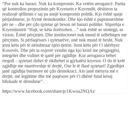
“Por nuk ka barazi. Nuk ka kompromis. Ka vetëm arrogancë. Partia
që kontrollon propozimin për Kryetarin e Kuvendit, dëshiron ta
realizojë qëllimin e saj pa asnjë kompromis politik. Kjo është qasje
përjashtuese, jo frymë demokratike. Dhe kjo është e papranueshme
për ne – dhe për çdo qytetar që beson në barazi politike. Shprehja e
Kryeministrit “Hajt, se këta dorëzohen…” nuk është as strategji, as
vizion. Është përçmim. Dhe institucionet nuk mund të udhëhiqen me
përçmim. Si përfaqësues i qytetarëve, unë nuk mund të hesht. Nuk
jemi këtu për të nënshtruar njëri-tjetrin. Jemi këtu për t’i shërbyer
Kosovës. Dhe për ta nxjerrë vendin nga kjo krizë me përgjegjësi,
integritet dhe vullnet të qartë për zgjidhje. Kur arroganca bëhet
rregull – qytetari duhet të rikthehet si gjykatësi kryesor. O do të ketë
zgjidhje me marrëveshje të drejtë, Ose le të flasë qytetari! Zgjedhjet
janë zgjidhja burimore në çdo demokraci. Ato janë mënyra më e
drejtë, më legjitime dhe më paqësore për t’i dhënë fund kësaj
bllokade të dëmshme”.
https://www.facebook.com/share/p/1Kwoa2NQAi/