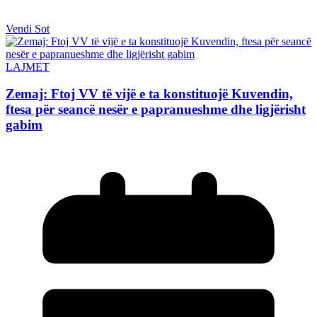
Vendi Sot
LAJMET
Zemaj: Ftoj VV të vijë e ta konstituojë Kuvendin,
ftesa për seancë nesër e papranueshme dhe ligjërisht
gabim