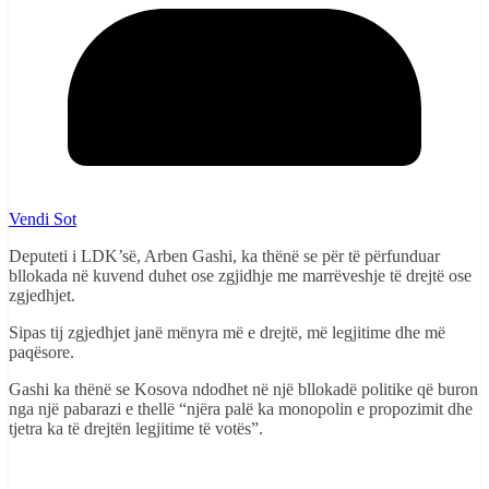
Vendi Sot
Deputeti i LDK’së, Arben Gashi, ka thënë se për të përfunduar
bllokada në kuvend duhet ose zgjidhje me marrëveshje të drejtë ose
zgjedhjet.
Sipas tij zgjedhjet janë mënyra më e drejtë, më legjitime dhe më
paqësore.
Gashi ka thënë se Kosova ndodhet në një bllokadë politike që buron
nga një pabarazi e thellë “njëra palë ka monopolin e propozimit dhe
tjetra ka të drejtën legjitime të votës”.