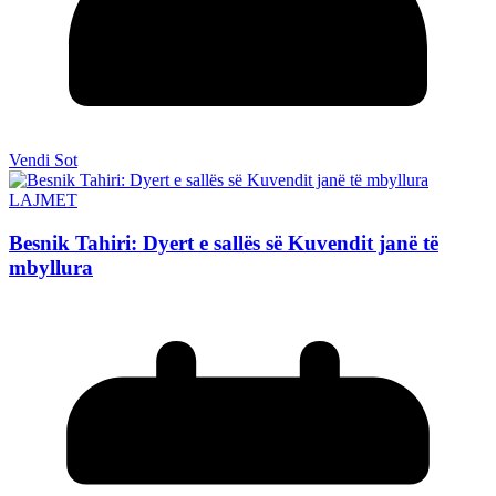
Vendi Sot
LAJMET
Besnik Tahiri: Dyert e sallës së Kuvendit janë të
mbyllura