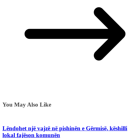
You May Also Like
Lëndohet një vajzë në pishinën e Gërmisë, këshilli
lokal fajëson komunën