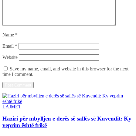
Name
*
Email
*
Website
Save my name, email, and website in this browser for the next
time I comment.
LAJMET
Haziri për mbylljen e derës së sallës së Kuvendit: Ky
veprim është frikë