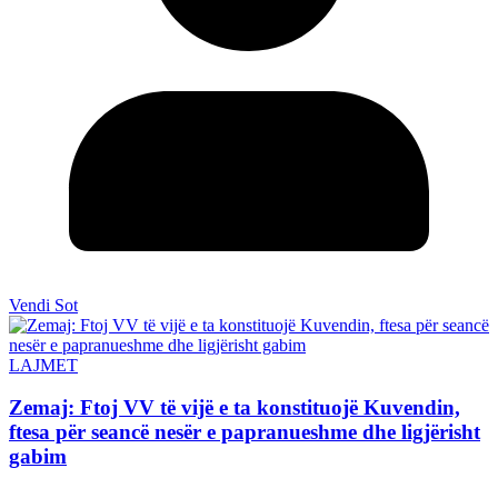
Vendi Sot
LAJMET
Zemaj: Ftoj VV të vijë e ta konstituojë Kuvendin,
ftesa për seancë nesër e papranueshme dhe ligjërisht
gabim