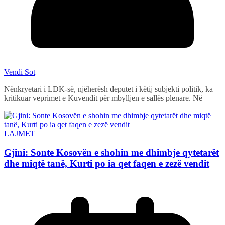
Vendi Sot
Nënkryetari i LDK-së, njëherësh deputet i këtij subjekti politik, ka
kritikuar veprimet e Kuvendit për mbylljen e sallës plenare. Në
LAJMET
Gjini: Sonte Kosovën e shohin me dhimbje qytetarët
dhe miqtë tanë, Kurti po ia qet faqen e zezë vendit