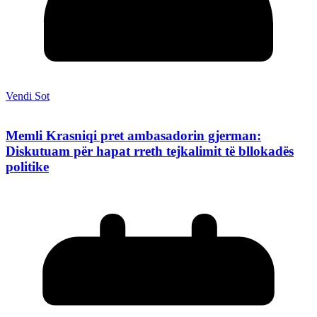
Vendi Sot
Memli Krasniqi pret ambasadorin gjerman:
Diskutuam për hapat rreth tejkalimit të bllokadës
politike