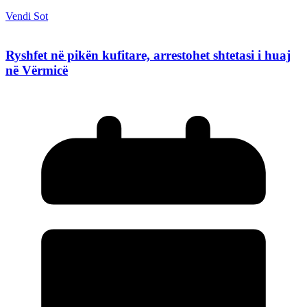
Vendi Sot
Ryshfet në pikën kufitare, arrestohet shtetasi i huaj
në Vërmicë