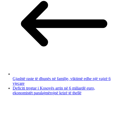
Gjashtë raste të dhunës në familje, viktimë edhe një vajzë 6
vjeçare
Deficiti tregtar i Kosovës arrin në 6 miliardë euro,
ekonomistët paralajmërojnë krizë të thellë