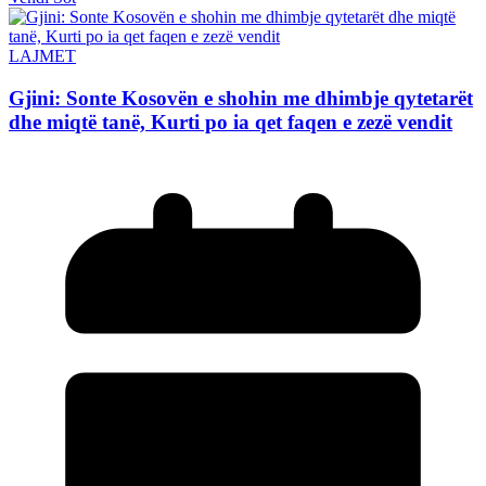
LAJMET
Gjini: Sonte Kosovën e shohin me dhimbje qytetarët
dhe miqtë tanë, Kurti po ia qet faqen e zezë vendit