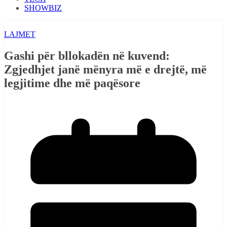
SHOWBIZ
LAJMET
Gashi për bllokadën në kuvend:
Zgjedhjet janë mënyra më e drejtë, më
legjitime dhe më paqësore