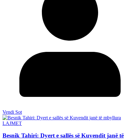
Vendi Sot
LAJMET
Besnik Tahiri: Dyert e sallës së Kuvendit janë të