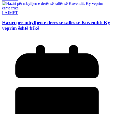
LAJMET
Haziri për mbylljen e derës së sallës së Kuvendit: Ky
veprim është frikë