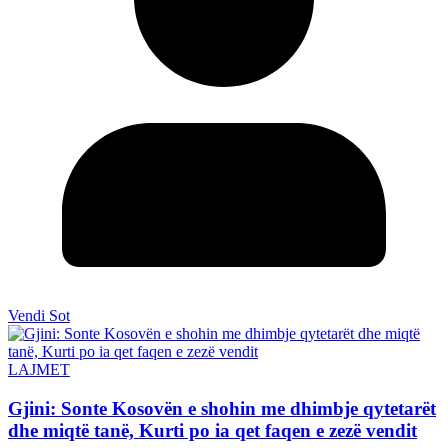
Vendi Sot
LAJMET
Gjini: Sonte Kosovën e shohin me dhimbje qytetarët
dhe miqtë tanë, Kurti po ia qet faqen e zezë vendit