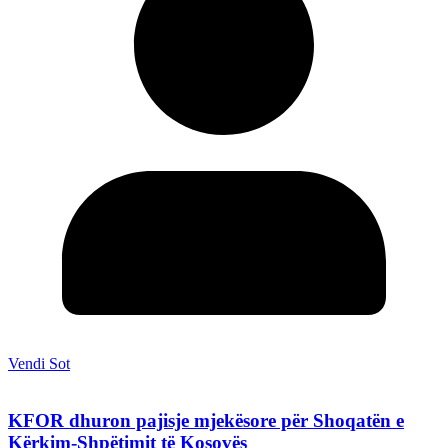
Vendi Sot
KFOR dhuron pajisje mjekësore për Shoqatën e
Kërkim-Shpëtimit të Kosovës