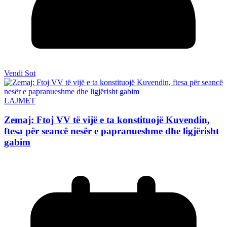
Vendi Sot
LAJMET
Zemaj: Ftoj VV të vijë e ta konstituojë Kuvendin,
ftesa për seancë nesër e papranueshme dhe ligjërisht
gabim