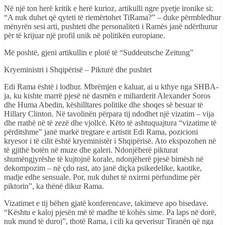
Në një ton herë kritik e herë kurioz, artikulli ngre pyetje ironike si:
“A nuk duhet që qyteti të riemërtohet TiRama?” – duke përmbledhur
mënyrën sesi arti, pushteti dhe personaliteti i Ramës janë ndërthurur
për të krijuar një profil unik në politikën europiane.
Më poshtë, gjeni artikullin e plotë të “Suddeutsche Zeitung”
Kryeministri i Shqipërisë – Pikturë dhe pushtet
Edi Rama është i lodhur. Mbrëmjen e kaluar, ai u kthye nga SHBA-
ja, ku kishte marrë pjesë në dasmën e miliarderit Alexander Soros
dhe Huma Abedin, këshilltares politike dhe shoqes së besuar të
Hillary Clinton. Në tavolinën përpara tij ndodhet një vizatim – vija
dhe rrathë në të zezë dhe vjollcë. Këto të ashtuquajtura “vizatime të
përditshme” janë markë tregtare e artistit Edi Rama, pozicioni
kryesor i të cilit është kryeministër i Shqipërisë. Ato ekspozohen në
të gjithë botën në muze dhe galeri. Ndonjëherë pikturat
shumëngjyrëshe të kujtojnë korale, ndonjëherë pjesë bimësh në
dekompozim – në çdo rast, ato janë diçka psikedelike, kaotike,
madje edhe sensuale. Por, nuk duhet të nxirrni përfundime për
piktorin”, ka thënë dikur Rama.
Vizatimet e tij bëhen gjatë konferencave, takimeve apo bisedave.
“Kështu e kaloj pjesën më të madhe të kohës sime. Pa laps në dorë,
nuk mund të duroj”, thotë Rama, i cili ka qeverisur Tiranën që nga