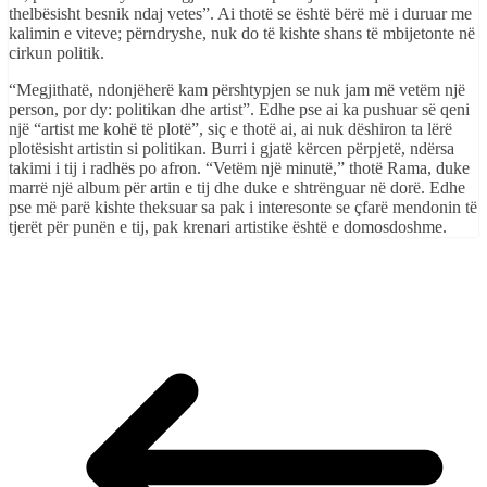
thelbësisht besnik ndaj vetes”. Ai thotë se është bërë më i duruar me
kalimin e viteve; përndryshe, nuk do të kishte shans të mbijetonte në
cirkun politik.
“Megjithatë, ndonjëherë kam përshtypjen se nuk jam më vetëm një
person, por dy: politikan dhe artist”. Edhe pse ai ka pushuar së qeni
një “artist me kohë të plotë”, siç e thotë ai, ai nuk dëshiron ta lërë
plotësisht artistin si politikan. Burri i gjatë kërcen përpjetë, ndërsa
takimi i tij i radhës po afron. “Vetëm një minutë,” thotë Rama, duke
marrë një album për artin e tij dhe duke e shtrënguar në dorë. Edhe
pse më parë kishte theksuar sa pak i interesonte se çfarë mendonin të
tjerët për punën e tij, pak krenari artistike është e domosdoshme.