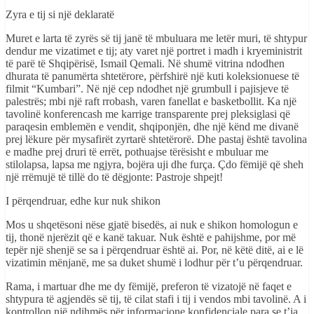
Zyra e tij si një deklaratë
Muret e larta të zyrës së tij janë të mbuluara me letër muri, të shtypur
dendur me vizatimet e tij; aty varet një portret i madh i kryeministrit
të parë të Shqipërisë, Ismail Qemali. Në shumë vitrina ndodhen
dhurata të panumërta shtetërore, përfshirë një kuti koleksionuese të
filmit “Kumbari”. Në një cep ndodhet një grumbull i pajisjeve të
palestrës; mbi një raft rrobash, varen fanellat e basketbollit. Ka një
tavolinë konferencash me karrige transparente prej pleksiglasi që
paraqesin emblemën e vendit, shqiponjën, dhe një kënd me divanë
prej lëkure për mysafirët zyrtarë shtetërorë. Dhe pastaj është tavolina
e madhe prej druri të errët, pothuajse tërësisht e mbuluar me
stilolapsa, lapsa me ngjyra, bojëra uji dhe furça. Çdo fëmijë që sheh
një rrëmujë të tillë do të dëgjonte: Pastroje shpejt!
I përqendruar, edhe kur nuk shikon
Mos u shqetësoni nëse gjatë bisedës, ai nuk e shikon homologun e
tij, thonë njerëzit që e kanë takuar. Nuk është e pahijshme, por më
tepër një shenjë se sa i përqendruar është ai. Por, në këtë ditë, ai e lë
vizatimin mënjanë, me sa duket shumë i lodhur për t’u përqendruar.
Rama, i martuar dhe me dy fëmijë, preferon të vizatojë në faqet e
shtypura të agjendës së tij, të cilat stafi i tij i vendos mbi tavolinë. A i
kontrollon një ndihmës për informacione konfidenciale para se t’ia