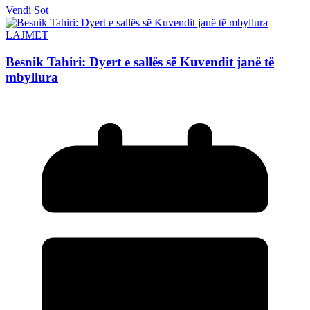
Vendi Sot
LAJMET
Besnik Tahiri: Dyert e sallës së Kuvendit janë të
mbyllura