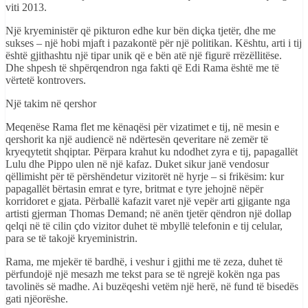
viti 2013.
Një kryeministër që pikturon edhe kur bën diçka tjetër, dhe me
sukses – një hobi mjaft i pazakontë për një politikan. Kështu, arti i tij
është gjithashtu një tipar unik që e bën atë një figurë rrëzëllitëse.
Dhe shpesh të shpërqendron nga fakti që Edi Rama është me të
vërtetë kontrovers.
Një takim në qershor
Meqenëse Rama flet me kënaqësi për vizatimet e tij, në mesin e
qershorit ka një audiencë në ndërtesën qeveritare në zemër të
kryeqytetit shqiptar. Përpara krahut ku ndodhet zyra e tij, papagallët
Lulu dhe Pippo ulen në një kafaz. Duket sikur janë vendosur
qëllimisht për të përshëndetur vizitorët në hyrje – si frikësim: kur
papagallët bërtasin emrat e tyre, britmat e tyre jehojnë nëpër
korridoret e gjata. Përballë kafazit varet një vepër arti gjigante nga
artisti gjerman Thomas Demand; në anën tjetër qëndron një dollap
qelqi në të cilin çdo vizitor duhet të mbyllë telefonin e tij celular,
para se të takojë kryeministrin.
Rama, me mjekër të bardhë, i veshur i gjithi me të zeza, duhet të
përfundojë një mesazh me tekst para se të ngrejë kokën nga pas
tavolinës së madhe. Ai buzëqeshi vetëm një herë, në fund të bisedës
gati njëorëshe.