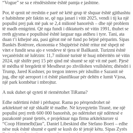
“Vogue” se sa e rëndësishme është pamja e jashtme.
Por, të qenit në rreshtin e parë në këtë grup të shquar është gjithashtu
e habitshme për faktin se, që nga janari i vitit 2025, vendi i tij ka një
popullsi prej pak më pak se 2,4 milionë banorësh – dhe një problem
të madh emigrimi. Që nga fundi i diktaturës në vitin 1991, thuhet se
rreth gjysma e popullsisë është larguar nga atdheu i tyre. Tani, ata
duan t’i kthejnë ata, pasi gjërat më në fund po bëjnë përparim. Sipas
Bankës Botërore, ekonomia e Shqipërisë është rritur më shpejt në
vitet e fundit sesa ajo e vendeve të tjera të Ballkanit. Turizmi është
veçanërisht në lulëzim: 11,7 milionë turistë të huaj mbërritën në vitin
2024, një shifër prej 15 për qind më shumë se një vit më parë. Pjesë
të mëdha të bregdetit të Mesdheut po zhvillohen vrullshëm; dhëndri i
Trump, Jared Kushner, po tregon interes për ishullin e Sazanit në
jug, dhe një aeroport i ri është planifikuar për deltën e lumit Vjosa,
një park kombëtar i mbrojtur.
A nuk duhet që qyteti të riemërtohet TiRama?
Edhe ndërtimi është i përhapur. Rama po përqendrohet në
arkitekturë në një shkallë të madhe. Në kryeqytetin Tiranë, me një
popullsi prej rreth 600 000 banorësh, po ndërtohet një ndërtesë e
pazakontë pranë tjetrës, e projektuar nga firma arkitekturore si
“Coop Himmelb(l)au”, Daniel Libeskind dhe Stefano Boeri – edhe
nëse nuk është shumë e qartë se kush do të jetojë këtu. Sipas Zyrës