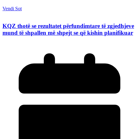
Vendi Sot
KQZ thotë se rezultatet përfundimtare të zgjedhjeve
mund të shpallen më shpejt se që kishin planifikuar