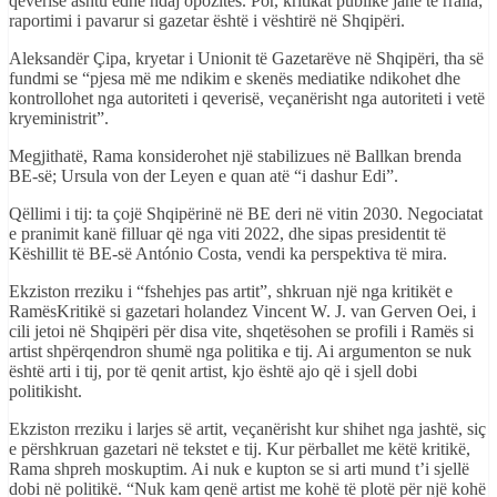
qeverisë ashtu edhe ndaj opozitës. Por, kritikat publike janë të rralla;
raportimi i pavarur si gazetar është i vështirë në Shqipëri.
Aleksandër Çipa, kryetar i Unionit të Gazetarëve në Shqipëri, tha së
fundmi se “pjesa më me ndikim e skenës mediatike ndikohet dhe
kontrollohet nga autoriteti i qeverisë, veçanërisht nga autoriteti i vetë
kryeministrit”.
Megjithatë, Rama konsiderohet një stabilizues në Ballkan brenda
BE-së; Ursula von der Leyen e quan atë “i dashur Edi”.
Qëllimi i tij: ta çojë Shqipërinë në BE deri në vitin 2030. Negociatat
e pranimit kanë filluar që nga viti 2022, dhe sipas presidentit të
Këshillit të BE-së António Costa, vendi ka perspektiva të mira.
Ekziston rreziku i “fshehjes pas artit”, shkruan një nga kritikët e
RamësKritikë si gazetari holandez Vincent W. J. van Gerven Oei, i
cili jetoi në Shqipëri për disa vite, shqetësohen se profili i Ramës si
artist shpërqendron shumë nga politika e tij. Ai argumenton se nuk
është arti i tij, por të qenit artist, kjo është ajo që i sjell dobi
politikisht.
Ekziston rreziku i larjes së artit, veçanërisht kur shihet nga jashtë, siç
e përshkruan gazetari në tekstet e tij. Kur përballet me këtë kritikë,
Rama shpreh moskuptim. Ai nuk e kupton se si arti mund t’i sjellë
dobi në politikë. “Nuk kam qenë artist me kohë të plotë për një kohë