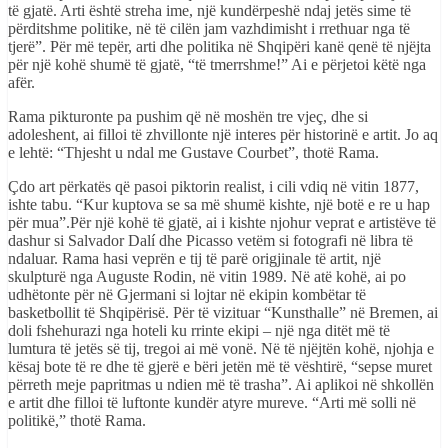
të gjatë. Arti është streha ime, një kundërpeshë ndaj jetës sime të
përditshme politike, në të cilën jam vazhdimisht i rrethuar nga të
tjerë”. Për më tepër, arti dhe politika në Shqipëri kanë qenë të njëjta
për një kohë shumë të gjatë, “të tmerrshme!” Ai e përjetoi këtë nga
afër.
Rama pikturonte pa pushim që në moshën tre vjeç, dhe si
adoleshent, ai filloi të zhvillonte një interes për historinë e artit. Jo aq
e lehtë: “Thjesht u ndal me Gustave Courbet”, thotë Rama.
Çdo art përkatës që pasoi piktorin realist, i cili vdiq në vitin 1877,
ishte tabu. “Kur kuptova se sa më shumë kishte, një botë e re u hap
për mua”.Për një kohë të gjatë, ai i kishte njohur veprat e artistëve të
dashur si Salvador Dalí dhe Picasso vetëm si fotografi në libra të
ndaluar. Rama hasi veprën e tij të parë origjinale të artit, një
skulpturë nga Auguste Rodin, në vitin 1989. Në atë kohë, ai po
udhëtonte për në Gjermani si lojtar në ekipin kombëtar të
basketbollit të Shqipërisë. Për të vizituar “Kunsthalle” në Bremen, ai
doli fshehurazi nga hoteli ku rrinte ekipi – një nga ditët më të
lumtura të jetës së tij, tregoi ai më vonë. Në të njëjtën kohë, njohja e
kësaj bote të re dhe të gjerë e bëri jetën më të vështirë, “sepse muret
përreth meje papritmas u ndien më të trasha”. Ai aplikoi në shkollën
e artit dhe filloi të luftonte kundër atyre mureve. “Arti më solli në
politikë,” thotë Rama.