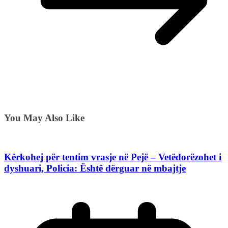
You May Also Like
Kërkohej për tentim vrasje në Pejë – Vetëdorëzohet i
dyshuari, Policia: Është dërguar në mbajtje