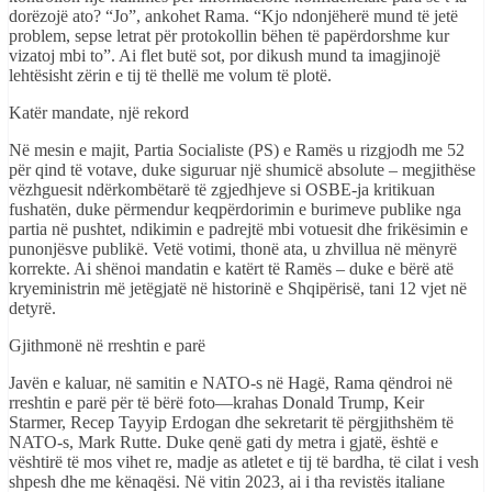
dorëzojë ato? “Jo”, ankohet Rama. “Kjo ndonjëherë mund të jetë
problem, sepse letrat për protokollin bëhen të papërdorshme kur
vizatoj mbi to”. Ai flet butë sot, por dikush mund ta imagjinojë
lehtësisht zërin e tij të thellë me volum të plotë.
Katër mandate, një rekord
Në mesin e majit, Partia Socialiste (PS) e Ramës u rizgjodh me 52
për qind të votave, duke siguruar një shumicë absolute – megjithëse
vëzhguesit ndërkombëtarë të zgjedhjeve si OSBE-ja kritikuan
fushatën, duke përmendur keqpërdorimin e burimeve publike nga
partia në pushtet, ndikimin e padrejtë mbi votuesit dhe frikësimin e
punonjësve publikë. Vetë votimi, thonë ata, u zhvillua në mënyrë
korrekte. Ai shënoi mandatin e katërt të Ramës – duke e bërë atë
kryeministrin më jetëgjatë në historinë e Shqipërisë, tani 12 vjet në
detyrë.
Gjithmonë në rreshtin e parë
Javën e kaluar, në samitin e NATO-s në Hagë, Rama qëndroi në
rreshtin e parë për të bërë foto—krahas Donald Trump, Keir
Starmer, Recep Tayyip Erdogan dhe sekretarit të përgjithshëm të
NATO-s, Mark Rutte. Duke qenë gati dy metra i gjatë, është e
vështirë të mos vihet re, madje as atletet e tij të bardha, të cilat i vesh
shpesh dhe me kënaqësi. Në vitin 2023, ai i tha revistës italiane