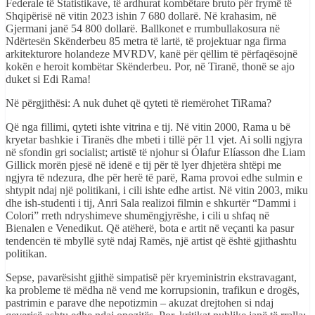
Federale të Statistikave, të ardhurat kombëtare bruto për frymë të
Shqipërisë në vitin 2023 ishin 7 680 dollarë. Në krahasim, në
Gjermani janë 54 800 dollarë. Ballkonet e rrumbullakosura në
Ndërtesën Skënderbeu 85 metra të lartë, të projektuar nga firma
arkitekturore holandeze MVRDV, kanë për qëllim të përfaqësojnë
kokën e heroit kombëtar Skënderbeu. Por, në Tiranë, thonë se ajo
duket si Edi Rama!
Në përgjithësi: A nuk duhet që qyteti të riemërohet TiRama?
Që nga fillimi, qyteti ishte vitrina e tij. Në vitin 2000, Rama u bë
kryetar bashkie i Tiranës dhe mbeti i tillë për 11 vjet. Ai solli ngjyra
në sfondin gri socialist; artistë të njohur si Ólafur Elíasson dhe Liam
Gillick morën pjesë në idenë e tij për të lyer dhjetëra shtëpi me
ngjyra të ndezura, dhe për herë të parë, Rama provoi edhe sulmin e
shtypit ndaj një politikani, i cili ishte edhe artist. Në vitin 2003, miku
dhe ish-studenti i tij, Anri Sala realizoi filmin e shkurtër “Dammi i
Colori” rreth ndryshimeve shumëngjyrëshe, i cili u shfaq në
Bienalen e Venedikut. Që atëherë, bota e artit në veçanti ka pasur
tendencën të mbyllë sytë ndaj Ramës, një artist që është gjithashtu
politikan.
Sepse, pavarësisht gjithë simpatisë për kryeministrin ekstravagant,
ka probleme të mëdha në vend me korrupsionin, trafikun e drogës,
pastrimin e parave dhe nepotizmin – akuzat drejtohen si ndaj