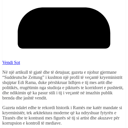
Vendi Sot
Në një artikull të gjatë dhe të detajuar, gazeta e njohur gjermane
“Suddeutsche Zeitung” i kushton një profil të veçantë kryeministrit
shqiptar Edi Rama, duke përshkruar lidhjen e tij mes artit dhe
politikës, rrugëtimin nga studioja e pikturës te korridoret e pushtetit,
dhe ndikimin që ka pasur stili i tij i veçantë në imazhin publik
brenda dhe jashtë vendit.
Gazeta ndalet edhe te rekordi historik i Ramës me katër mandate si
kryeministër, tek arkitektura moderne që ka ndryshuar fytyrën e
Tiranës dhe te kontrasti mes figurës së tij si artist dhe akuzave për
korrupsion e kontroll të mediave.