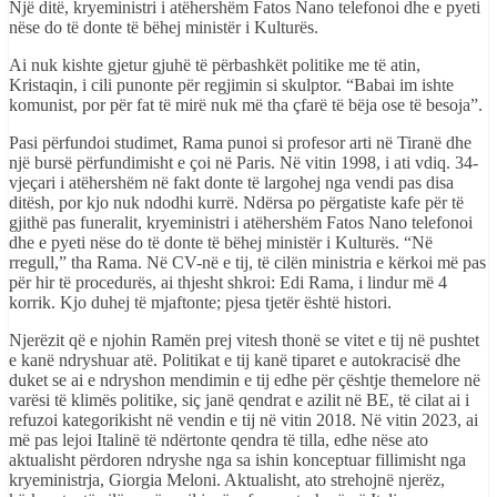
Një ditë, kryeministri i atëhershëm Fatos Nano telefonoi dhe e pyeti
nëse do të donte të bëhej ministër i Kulturës.
Ai nuk kishte gjetur gjuhë të përbashkët politike me të atin,
Kristaqin, i cili punonte për regjimin si skulptor. “Babai im ishte
komunist, por për fat të mirë nuk më tha çfarë të bëja ose të besoja”.
Pasi përfundoi studimet, Rama punoi si profesor arti në Tiranë dhe
një bursë përfundimisht e çoi në Paris. Në vitin 1998, i ati vdiq. 34-
vjeçari i atëhershëm në fakt donte të largohej nga vendi pas disa
ditësh, por kjo nuk ndodhi kurrë. Ndërsa po përgatiste kafe për të
gjithë pas funeralit, kryeministri i atëhershëm Fatos Nano telefonoi
dhe e pyeti nëse do të donte të bëhej ministër i Kulturës. “Në
rregull,” tha Rama. Në CV-në e tij, të cilën ministria e kërkoi më pas
për hir të procedurës, ai thjesht shkroi: Edi Rama, i lindur më 4
korrik. Kjo duhej të mjaftonte; pjesa tjetër është histori.
Njerëzit që e njohin Ramën prej vitesh thonë se vitet e tij në pushtet
e kanë ndryshuar atë. Politikat e tij kanë tiparet e autokracisë dhe
duket se ai e ndryshon mendimin e tij edhe për çështje themelore në
varësi të klimës politike, siç janë qendrat e azilit në BE, të cilat ai i
refuzoi kategorikisht në vendin e tij në vitin 2018. Në vitin 2023, ai
më pas lejoi Italinë të ndërtonte qendra të tilla, edhe nëse ato
aktualisht përdoren ndryshe nga sa ishin konceptuar fillimisht nga
kryeministrja, Giorgia Meloni. Aktualisht, ato strehojnë njerëz,