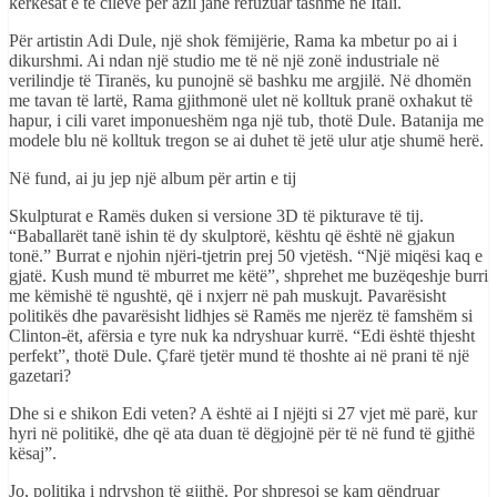
kërkesat e të cilëve për azil janë refuzuar tashmë në Itali.
Për artistin Adi Dule, një shok fëmijërie, Rama ka mbetur po ai i
dikurshmi. Ai ndan një studio me të në një zonë industriale në
verilindje të Tiranës, ku punojnë së bashku me argjilë. Në dhomën
me tavan të lartë, Rama gjithmonë ulet në kolltuk pranë oxhakut të
hapur, i cili varet imponueshëm nga një tub, thotë Dule. Batanija me
modele blu në kolltuk tregon se ai duhet të jetë ulur atje shumë herë.
Në fund, ai ju jep një album për artin e tij
Skulpturat e Ramës duken si versione 3D të pikturave të tij.
“Baballarët tanë ishin të dy skulptorë, kështu që është në gjakun
tonë.” Burrat e njohin njëri-tjetrin prej 50 vjetësh. “Një miqësi kaq e
gjatë. Kush mund të mburret me këtë”, shprehet me buzëqeshje burri
me këmishë të ngushtë, që i nxjerr në pah muskujt. Pavarësisht
politikës dhe pavarësisht lidhjes së Ramës me njerëz të famshëm si
Clinton-ët, afërsia e tyre nuk ka ndryshuar kurrë. “Edi është thjesht
perfekt”, thotë Dule. Çfarë tjetër mund të thoshte ai në prani të një
gazetari?
Dhe si e shikon Edi veten? A është ai I njëjti si 27 vjet më parë, kur
hyri në politikë, dhe që ata duan të dëgjojnë për të në fund të gjithë
kësaj”.
Jo, politika i ndryshon të gjithë. Por shpresoj se kam qëndruar