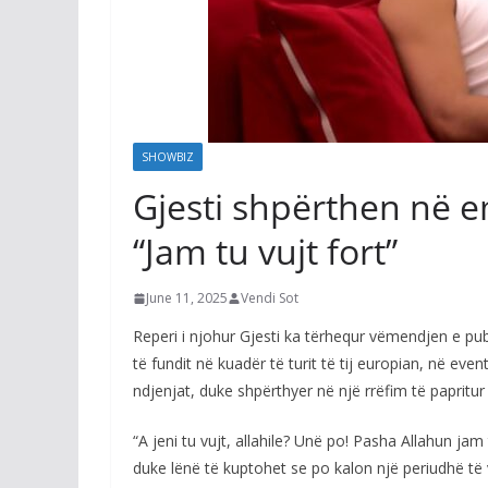
SHOWBIZ
Gjesti shpërthen në e
“Jam tu vujt fort”
June 11, 2025
Vendi Sot
Reperi i njohur Gjesti ka tërhequr vëmendjen e pu
të fundit në kuadër të turit të tij europian, në even
ndjenjat, duke shpërthyer në një rrëfim të papritur
“A jeni tu vujt, allahile? Unë po! Pasha Allahun jam 
duke lënë të kuptohet se po kalon një periudhë të 