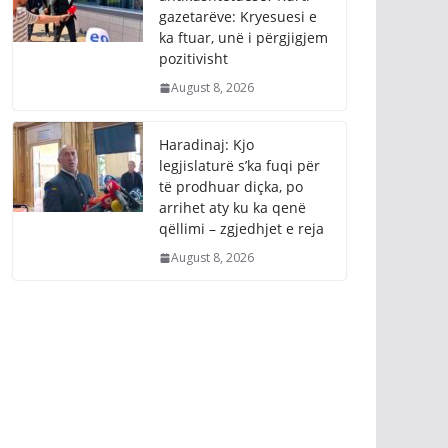
gazetarëve: Kryesuesi e
ka ftuar, unë i përgjigjem
pozitivisht
August 8, 2026
Haradinaj: Kjo
legjislaturë s’ka fuqi për
të prodhuar diçka, po
arrihet aty ku ka qenë
qëllimi – zgjedhjet e reja
August 8, 2026