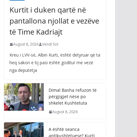
Kurtit i duken qartë në
pantallona njollat e vezëve
të Time Kadriajt
August 8, 2026
Vendi Sot
Kreu i LVV-së, Albin Kurti, është detyruar që ta
heq sakon e tij pasi është goditur me vezë
nga deputetja
Dimal Basha refuzon të
përgjigjet nëse po
shkelet Kushtetuta
August 8, 2026
A është seanca
antikushtetuese? Kurti