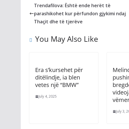
Trendafilova: Është ende herët të
parashikohet kur përfundon gjykimi ndaj
Thaçit dhe të tjerëve
You May Also Like
Era s’kursehet për
Melin
ditëlindje, ia blen
pushi
vetes një “BMW”
bregde
videoj
July 4, 2025
vëme
July 3, 