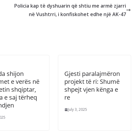
Policia kap të dyshuarin që shtiu me armë zjarri
në Vushtrri, i konfiskohet edhe një AK-47
da shijon
Gjesti paralajmëron
met e verës në
projekt të ri: Shumë
tin shqiptar,
shpejt vjen kënga e
a e saj tërheq
re
ndjen
July 3, 2025
2025