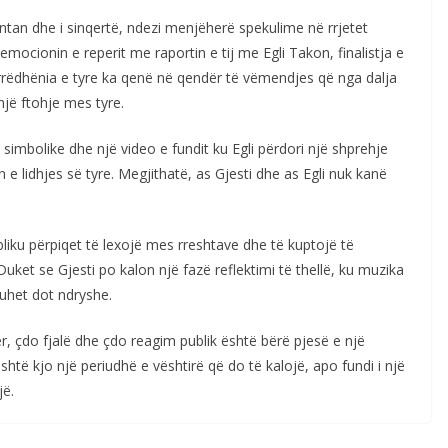
ntan dhe i sinqertë, ndezi menjëherë spekulime në rrjetet
emocionin e reperit me raportin e tij me Egli Takon, finalistja e
Marrëdhënia e tyre ka qenë në qendër të vëmendjes që nga dalja
një ftohje mes tyre.
imbolike dhe një video e fundit ku Egli përdori një shprehje
in e lidhjes së tyre. Megjithatë, as Gjesti dhe as Egli nuk kanë
liku përpiqet të lexojë mes rreshtave dhe të kuptojë të
uket se Gjesti po kalon një fazë reflektimi të thellë, ku muzika
thuhet dot ndryshe.
ër, çdo fjalë dhe çdo reagim publik është bërë pjesë e një
të kjo një periudhë e vështirë që do të kalojë, apo fundi i një
jë.