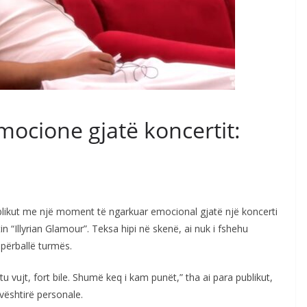
mocione gjatë koncertit:
blikut me një moment të ngarkuar emocional gjatë një koncerti
tin “Illyrian Glamour”. Teksa hipi në skenë, ai nuk i fshehu
 përballë turmës.
tu vujt, fort bile. Shumë keq i kam punët,” tha ai para publikut,
vështirë personale.