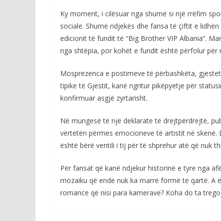
Ky moment, i cilësuar nga shumë si një rrëfim spo
sociale. Shumë ndjekës dhe fansa të çiftit e lidhën 
edicionit të fundit të “Big Brother VIP Albania”. 
nga shtëpia, por kohët e fundit është përfolur për 
Mosprezenca e postimeve të përbashkëta, gjestet s
tipike të Gjestit, kanë ngritur pikëpyetje për status
konfirmuar asgjë zyrtarisht.
Në mungesë të një deklarate të drejtpërdrejtë, pub
vërtetën përmes emocioneve të artistit në skenë. D
është bërë ventili i tij për të shprehur atë që nuk 
Për fansat që kanë ndjekur historinë e tyre nga af
mozaiku që ende nuk ka marrë formë të qartë. A ësh
romance që nisi para kamerave? Koha do ta trego