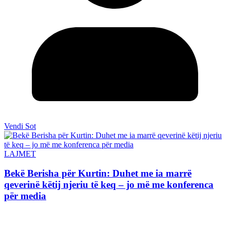
Vendi Sot
LAJMET
Bekë Berisha për Kurtin: Duhet me ia marrë
qeverinë këtij njeriu të keq – jo më me konferenca
për media