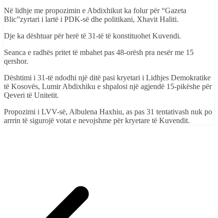
Në lidhje me propozimin e Abdixhikut ka folur për “Gazeta
Blic”zyrtari i lartë i PDK-së dhe politikani, Xhavit Haliti.
Dje ka dështuar për herë të 31-të të konstituohet Kuvendi.
Seanca e radhës pritet të mbahet pas 48-orësh pra nesër me 15
qershor.
Dështimi i 31-të ndodhi një ditë pasi kryetari i Lidhjes Demokratike
të Kosovës, Lumir Abdixhiku e shpalosi një agjendë 15-pikëshe për
Qeveri të Unitetit.
Propozimi i LVV-së, Albulena Haxhiu, as pas 31 tentativash nuk po
arrrin të sigurojë votat e nevojshme për kryetare të Kuvendit.