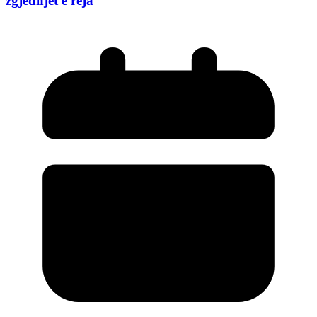
zgjedhjet e reja