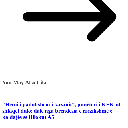
You May Also Like
“Heroi i padukshëm i kazanit”, punëtori i KEK-ut
shfaqet duke dalë nga brendësia e rrezikshme e
kaldajës së Bllokut A5