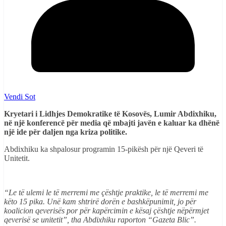
Vendi Sot
Kryetari i Lidhjes Demokratike të Kosovës, Lumir Abdixhiku,
në një konferencë për media që mbajti javën e kaluar ka dhënë
një ide për daljen nga kriza politike.
Abdixhiku ka shpalosur programin 15-pikësh për një Qeveri të
Unitetit.
“Le të ulemi le të merremi me çështje praktike, le të merremi me
këto 15 pika. Unë kam shtrirë dorën e bashkëpunimit, jo për
koalicion qeverisës por për kapërcimin e kësaj çështje nëpërmjet
qeverisë se unitetit”, tha Abdixhiku raporton “Gazeta Blic”.