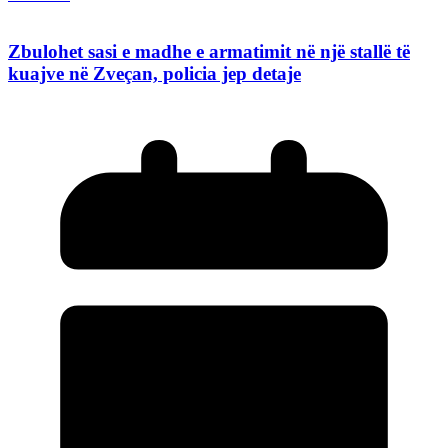
Zbulohet sasi e madhe e armatimit në një stallë të
kuajve në Zveçan, policia jep detaje