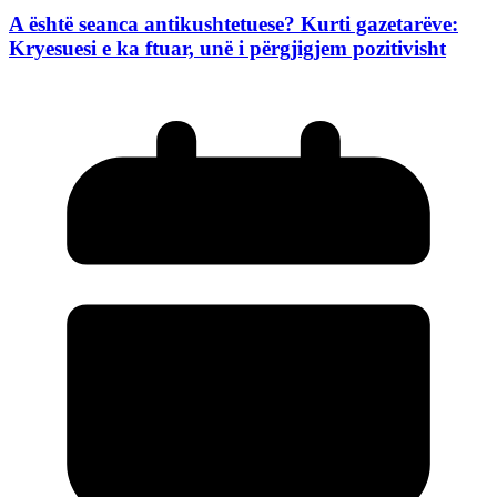
A është seanca antikushtetuese? Kurti gazetarëve:
Kryesuesi e ka ftuar, unë i përgjigjem pozitivisht