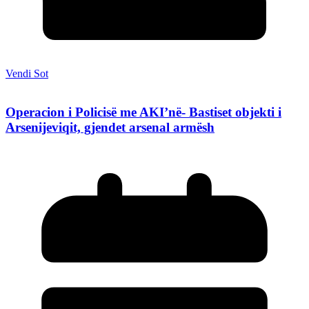
Vendi Sot
Operacion i Policisë me AKI’në- Bastiset objekti i
Arsenijeviqit, gjendet arsenal armësh