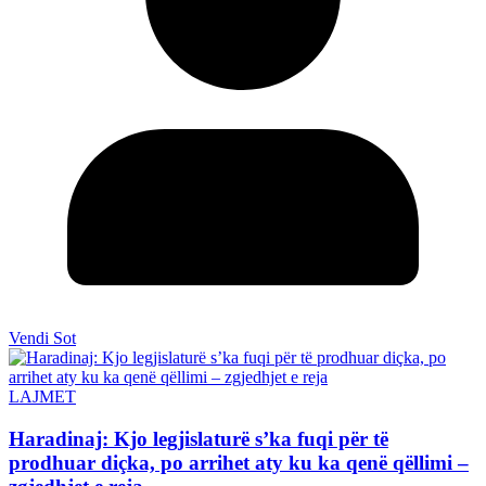
Vendi Sot
LAJMET
Haradinaj: Kjo legjislaturë s’ka fuqi për të
prodhuar diçka, po arrihet aty ku ka qenë qëllimi –