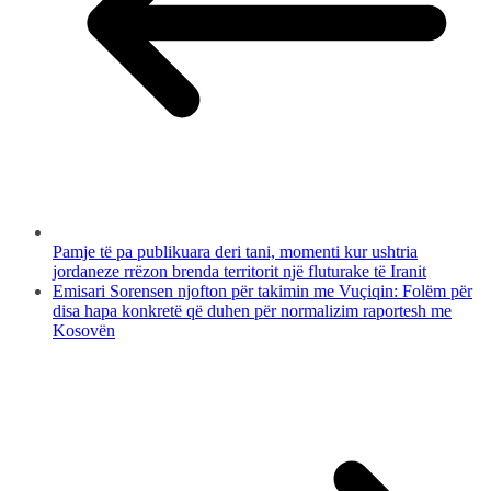
Pamje të pa publikuara deri tani, momenti kur ushtria
jordaneze rrëzon brenda territorit një fluturake të Iranit
Emisari Sorensen njofton për takimin me Vuçiqin: Folëm për
disa hapa konkretë që duhen për normalizim raportesh me
Kosovën