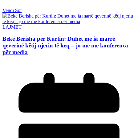
Vendi Sot
LAJMET
Bekë Berisha për Kurtin: Duhet me ia marrë
qeverinë këtij njeriu të keq – jo më me konferenca
për media