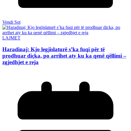
Vendi Sot
LAJMET
Haradinaj: Kjo legjislaturë s’ka fuqi për të
prodhuar diçka, po arrihet aty ku ka qenë qëllimi –
zgjedhjet e reja