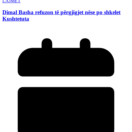
LAJMET
Dimal Basha refuzon të përgjigjet nëse po shkelet
Kushtetuta