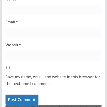
Email
*
Website
Save my name, email, and website in this browser for
the next time I comment.
LA
LAJMET
Gj
Haziri për mbylljen e derës së sallës së Kuvendit:
qy
Ky veprim është frikë
ze