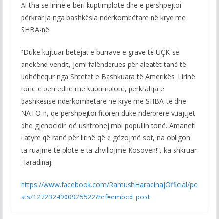
Ai tha se lirinë e bëri kuptimplotë dhe e përshpejtoi
përkrahja nga bashkësia ndërkombëtare në krye me
SHBA-në.
“Duke kujtuar betejat e burrave e grave të UÇK-së
anekënd vendit, jemi falënderues për aleatët tanë të
udhëhequr nga Shtetet e Bashkuara të Amerikës. Lirinë
tonë e bëri edhe më kuptimplotë, përkrahja e
bashkësisë ndërkombëtare në krye me SHBA-të dhe
NATO-n, që përshpejtoi fitoren duke ndërprerë vuajtjet
dhe gjenocidin që ushtrohej mbi popullin tonë. Amaneti
i atyre që ranë për lirinë që e gëzojmë sot, na obligon
ta ruajmë të plotë e ta zhvillojmë Kosovën!”, ka shkruar
Haradinaj.
https://www.facebook.com/RamushHaradinajOfficial/po
sts/1272324900925522?ref=embed_post