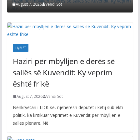
August 7, 2026
Vendi Sot
A
LAJMET
Haziri për mbylljen e derës së
sallës së Kuvendit: Ky veprim
është frikë
August 7, 2026
Vendi Sot
Nënkryetari i LDK-së, njëherësh deputet i këtij subjekti
politik, ka kritikuar veprimet e Kuvendit për mbylljen e
sallës plenare. Në