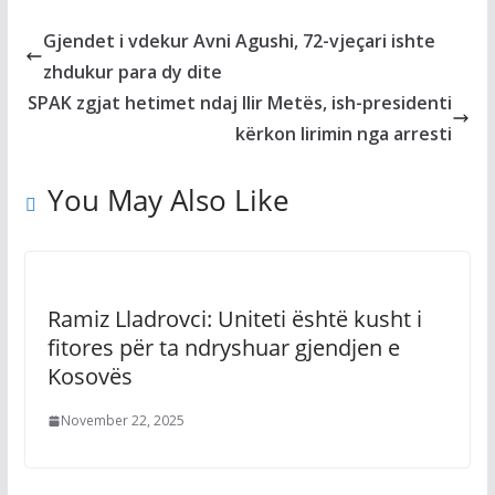
Gjendet i vdekur Avni Agushi, 72-vjeçari ishte
zhdukur para dy dite
SPAK zgjat hetimet ndaj Ilir Metës, ish-presidenti
kërkon lirimin nga arresti
You May Also Like
Ramiz Lladrovci: Uniteti është kusht i
fitores për ta ndryshuar gjendjen e
Kosovës
November 22, 2025