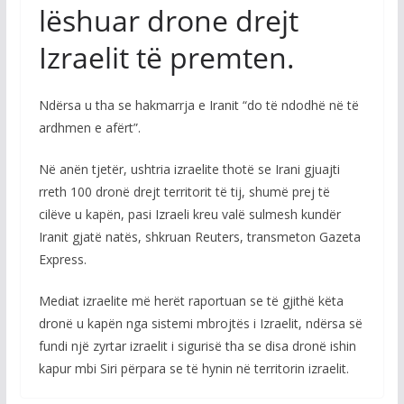
lëshuar drone drejt
Izraelit të premten.
Ndërsa u tha se hakmarrja e Iranit “do të ndodhë në të
ardhmen e afërt”.
Në anën tjetër, ushtria izraelite thotë se Irani gjuajti
rreth 100 dronë drejt territorit të tij, shumë prej të
cilëve u kapën, pasi Izraeli kreu valë sulmesh kundër
Iranit gjatë natës, shkruan Reuters, transmeton Gazeta
Express.
Mediat izraelite më herët raportuan se të gjithë këta
dronë u kapën nga sistemi mbrojtës i Izraelit, ndërsa së
fundi një zyrtar izraelit i sigurisë tha se disa dronë ishin
kapur mbi Siri përpara se të hynin në territorin izraelit.