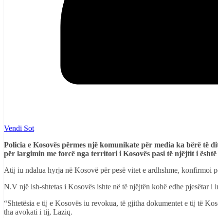
Vendi Sot
Policia e Kosovës përmes një komunikate për media ka bërë të d
për largimin me forcë nga territori i Kosovës pasi të njëjtit i është
Atij iu ndalua hyrja në Kosovë për pesë vitet e ardhshme, konfirmoi p
N.V një ish-shtetas i Kosovës ishte në të njëjtën kohë edhe pjesëtar i i
“Shtetësia e tij e Kosovës iu revokua, të gjitha dokumentet e tij të K
tha avokati i tij, Laziq.