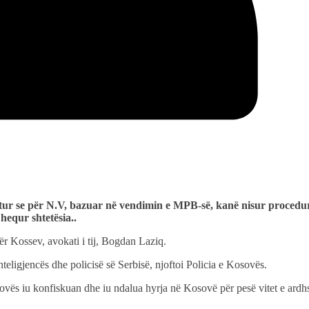
itur se për N.V, bazuar në vendimin e MPB-së, kanë nisur procedu
 hequr shtetësia..
ër Kossev, avokati i tij, Bogdan Laziq.
nteligjencës dhe policisë së Serbisë, njoftoi Policia e Kosovës.
osovës iu konfiskuan dhe iu ndalua hyrja në Kosovë për pesë vitet e ard