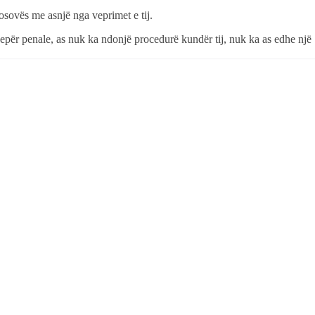
 Kosovës me asnjë nga veprimet e tij.
vepër penale, as nuk ka ndonjë procedurë kundër tij, nuk ka as edhe një