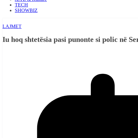
TECH
SHOWBIZ
LAJMET
Iu hoq shtetësia pasi punonte si polic në S