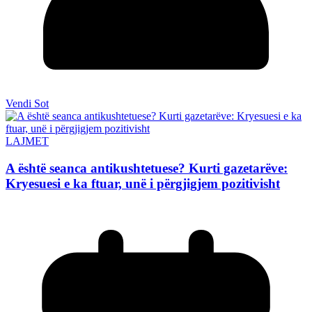
Vendi Sot
LAJMET
A është seanca antikushtetuese? Kurti gazetarëve:
Kryesuesi e ka ftuar, unë i përgjigjem pozitivisht