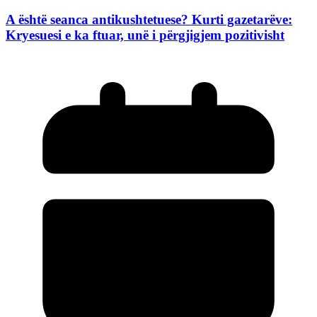
A është seanca antikushtetuese? Kurti gazetarëve:
Kryesuesi e ka ftuar, unë i përgjigjem pozitivisht