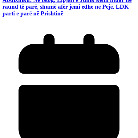
raund të parë, shumë afër jemi edhe në Pejë, LDK
parti e parë në Prishtinë