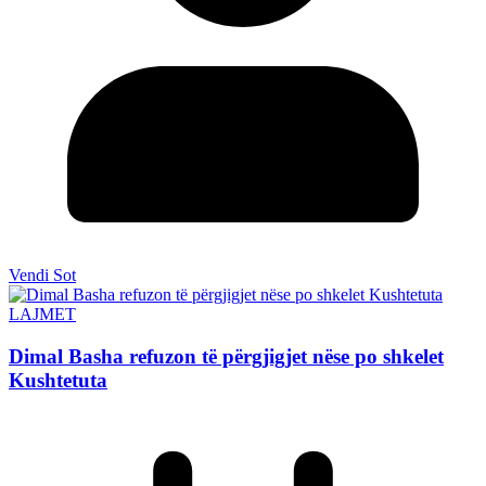
Vendi Sot
LAJMET
Dimal Basha refuzon të përgjigjet nëse po shkelet
Kushtetuta