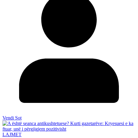
Vendi Sot
LAJMET