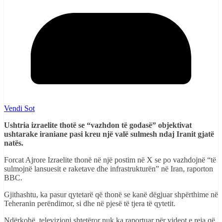
Vendi Sot
Ushtria izraelite thotë se “vazhdon të godasë” objektivat
ushtarake iraniane pasi kreu një valë sulmesh ndaj Iranit gjatë
natës.
Forcat Ajrore Izraelite thonë në një postim në X se po vazhdojnë “të
sulmojnë lansuesit e raketave dhe infrastrukturën” në Iran, raporton
BBC.
Gjithashtu, ka pasur qytetarë që thonë se kanë dëgjuar shpërthime në
Teheranin perëndimor, si dhe në pjesë të tjera të qytetit.
Ndërkohë, televizioni shtetëror nuk ka raportuar për videot e reja që