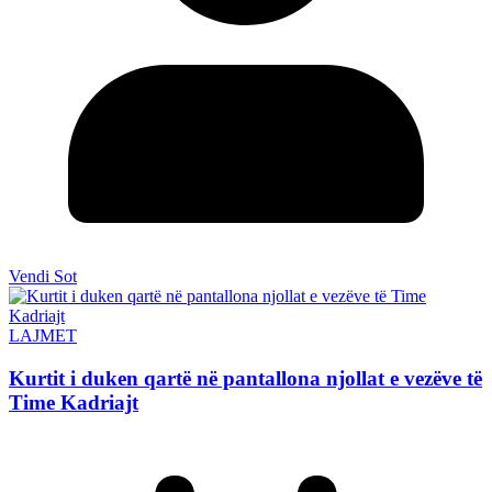
Vendi Sot
LAJMET
Kurtit i duken qartë në pantallona njollat e vezëve të
Time Kadriajt