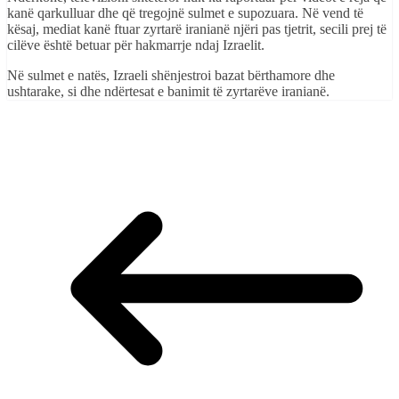
kanë qarkulluar dhe që tregojnë sulmet e supozuara. Në vend të
kësaj, mediat kanë ftuar zyrtarë iranianë njëri pas tjetrit, secili prej të
cilëve është betuar për hakmarrje ndaj Izraelit.
Në sulmet e natës, Izraeli shënjestroi bazat bërthamore dhe
ushtarake, si dhe ndërtesat e banimit të zyrtarëve iranianë.