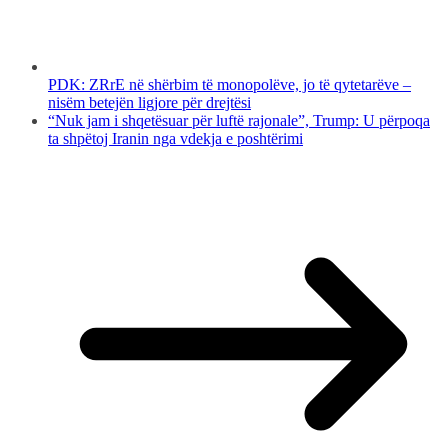
PDK: ZRrE në shërbim të monopolëve, jo të qytetarëve –
nisëm betejën ligjore për drejtësi
“Nuk jam i shqetësuar për luftë rajonale”, Trump: U përpoqa
ta shpëtoj Iranin nga vdekja e poshtërimi