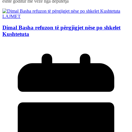
është goditur me vezë nga deputetja
LAJMET
Dimal Basha refuzon të përgjigjet nëse po shkelet
Kushtetuta