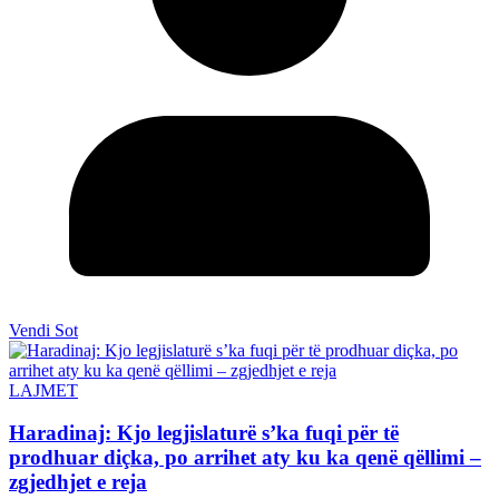
Vendi Sot
LAJMET
Haradinaj: Kjo legjislaturë s’ka fuqi për të
prodhuar diçka, po arrihet aty ku ka qenë qëllimi –
zgjedhjet e reja