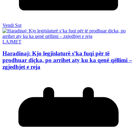
Vendi Sot
LAJMET
Haradinaj: Kjo legjislaturë s’ka fuqi për të
prodhuar diçka, po arrihet aty ku ka qenë qëllimi –
zgjedhjet e reja