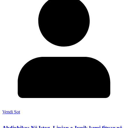
Vendi Sot
Abdixhiku: Në Istog, Lipjan e Junik kemi fituar në