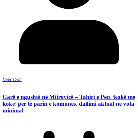
Vendi Sot
Garë e ngushtë në Mitrovicë – Tahiri e Peci ‘kokë me
kokë’ për të parin e komunës, dallimi aktual në vota
minimal