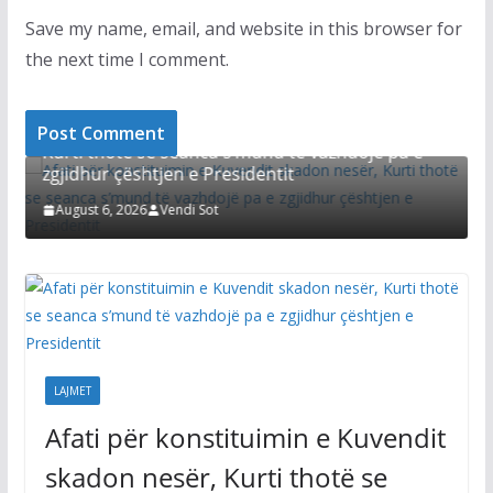
Save my name, email, and website in this browser for
the next time I comment.
LAJMET
S
t
Afati për konstituimin e Kuvendit skadon nesër,
K
Kurti thotë se seanca s’mund të vazhdojë pa e
zgjidhur çështjen e Presidentit
August 6, 2026
Vendi Sot
LAJMET
Afati për konstituimin e Kuvendit
skadon nesër, Kurti thotë se