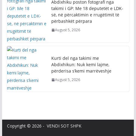
Abdixhiku poston fotografi nga
takimi i GP: Me 18 deputetët e LDK-
së, në përcaktimin e rrugëtimit të
përbashkët përpara
August 5, 2026
Kurti del nga takimi me
Abdixhikun: Nuk kemi lajme,
përderisa s’kemi marrëveshje
August 5, 2026
Copyright © 2026 - VENDI SOT SHPK