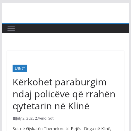
Skip
to
content
LAJMET
Kërkohet paraburgim
ndaj policëve që rrahën
qytetarin në Klinë
July 2, 2025
Vendi Sot
Sot në Gjykatën Themelore të Pejës -Dega në Klinë,