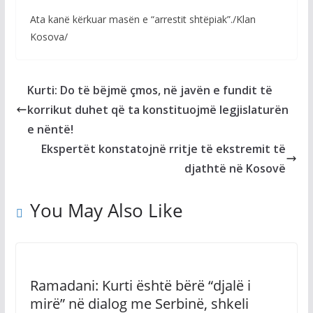
Ata kanë kërkuar masën e “arrestit shtëpiak”./Klan
Kosova/
Kurti: Do të bëjmë çmos, në javën e fundit të
korrikut duhet që ta konstituojmë legjislaturën
e nëntë!
Ekspertët konstatojnë rritje të ekstremit të
djathtë në Kosovë
You May Also Like
Ramadani: Kurti është bërë “djalë i
mirë” në dialog me Serbinë, shkeli