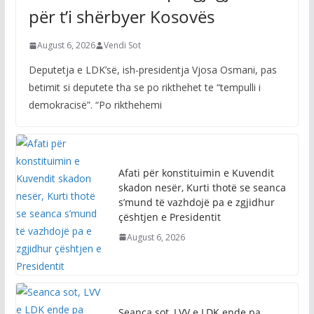
për t’i shërbyer Kosovës
August 6, 2026
Vendi Sot
Deputetja e LDK’së, ish-presidentja Vjosa Osmani, pas
betimit si deputete tha se po rikthehet te “tempulli i
demokracisë”. “Po rikthehemi
Afati për konstituimin e Kuvendit
skadon nesër, Kurti thotë se seanca
s’mund të vazhdojë pa e zgjidhur
çështjen e Presidentit
August 6, 2026
Seanca sot, LVV e LDK ende pa