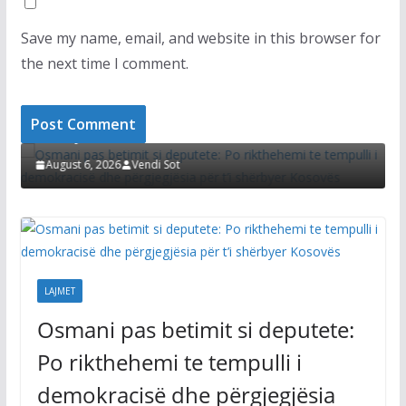
Save my name, email, and website in this browser for
the next time I comment.
LAJMET
Osmani pas betimit si deputete: Po rikthehemi te
tempulli i demokracisë dhe përgjegjësia për t’i
8
A
shërbyer Kosovës
K
z
August 6, 2026
Vendi Sot
LAJMET
Osmani pas betimit si deputete:
Po rikthehemi te tempulli i
demokracisë dhe përgjegjësia