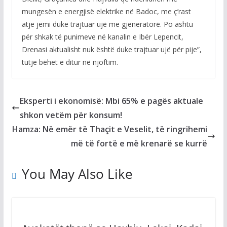
mungesën e energjisë elektrike në Badoc, me ç’rast
atje jemi duke trajtuar ujë me gjeneratorë. Po ashtu
për shkak të punimeve në kanalin e Ibër Lepencit,
Drenasi aktualisht nuk është duke trajtuar ujë për pije”,
tutje bëhet e ditur në njoftim.
Eksperti i ekonomisë: Mbi 65% e pagës aktuale
shkon vetëm për konsum!
Hamza: Në emër të Thaçit e Veselit, të ringrihemi
më të fortë e më krenarë se kurrë
You May Also Like