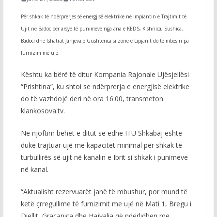
Për shkak të ndërprerjes së energjisë elektrike në Impiantin e Trajtimit të
Ujit në Badoc për arsye të punimeve nga ana e KEDS, Kishnica, Sushica,
Badoci dhe fshatrat Janjeva e Gushterica si zonë e Lipjanit do të mbesin pa
furnizim me ujë.
Kështu ka bërë të ditur Kompania Rajonale Ujësjellësi
“Prishtina”, ku shtoi se ndërprerja e energjisë elektrike
do të vazhdojë deri në ora 16:00, transmeton
klankosova.tv.
Në njoftim bëhet e ditut se edhe ITU Shkabaj është
duke trajtuar ujë me kapacitet minimal për shkak të
turbullirës së ujit në kanalin e Ibrit si shkak i punimeve
në kanal.
“Aktualisht rezervuarët janë të mbushur, por mund të
ketë çrregullime të furnizimit me ujë në Mati 1, Bregu i
Diellit, Graçanica dhe Hajvalia që ndërlidhen me