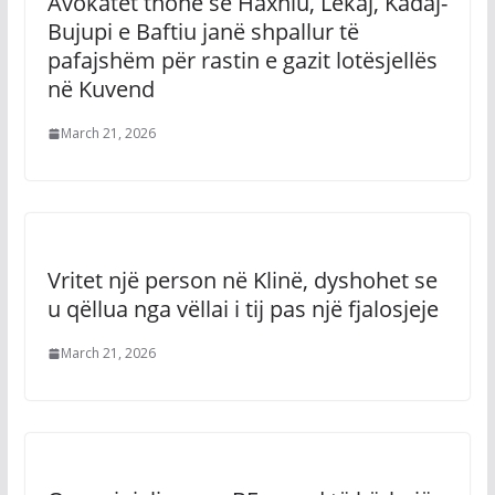
Avokatët thonë se Haxhiu, Lekaj, Kadaj-
Bujupi e Baftiu janë shpallur të
pafajshëm për rastin e gazit lotësjellës
në Kuvend
March 21, 2026
Vritet një person në Klinë, dyshohet se
u qëllua nga vëllai i tij pas një fjalosjeje
March 21, 2026