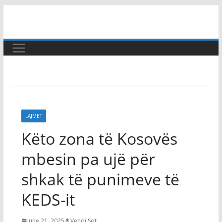
Skip
to
content
LAJMET
Këto zona të Kosovës
mbesin pa ujë për
shkak të punimeve të
KEDS-it
June 21, 2025
Vendi Sot