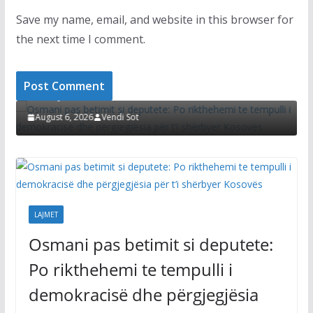
Save my name, email, and website in this browser for
the next time I comment.
T
LAJMET
i pas betimit si deputete: Po rikthehemi te
lli i demokracisë dhe përgjegjësia për t’i
Afati për k
byer Kosovës
Kurti thotë
zgjidhur çë
st 6, 2026
Vendi Sot
August 6, 20
LAJMET
Osmani pas betimit si deputete:
Po rikthehemi te tempulli i
demokracisë dhe përgjegjësia