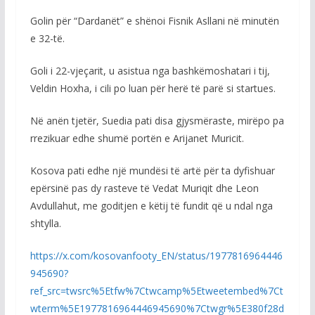
Golin për “Dardanët” e shënoi Fisnik Asllani në minutën
e 32-të.
Goli i 22-vjeçarit, u asistua nga bashkëmoshatari i tij,
Veldin Hoxha, i cili po luan për herë të parë si startues.
Në anën tjetër, Suedia pati disa gjysmëraste, mirëpo pa
rrezikuar edhe shumë portën e Arijanet Muricit.
Kosova pati edhe një mundësi të artë për ta dyfishuar
epërsinë pas dy rasteve të Vedat Muriqit dhe Leon
Avdullahut, me goditjen e këtij të fundit që u ndal nga
shtylla.
https://x.com/kosovanfooty_EN/status/1977816964446
945690?
ref_src=twsrc%5Etfw%7Ctwcamp%5Etweetembed%7Ct
wterm%5E1977816964446945690%7Ctwgr%5E380f28d