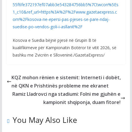
55f6fe372197ef07abb3e543284756bb5%7Ctwcon%5Es
1_c10&ref_url=https%3A%2F%2Fwww.gazetaexpress.c
om%2Fkosova-ne-epersi-pas-pjeses-se-pare-ndaj-
suedise-po-vendos-goli-i-asllanit%2F
Kosova e Suedia bëjnë pjesë në Grupin B të
kualifikimeve për Kampionatin Botëror të vitit 2026, së
bashku me Zvicrën e Slloveninë./GazetaExpress/
KQZ mohon rënien e sistemit: Interneti i dobët,
në QKN e Prishtinës probleme me ekranet
Ramiz Lladrovci nga stadiumi: Folni me gjuhën e
kampionit shqiponja, duam fitore!
You May Also Like