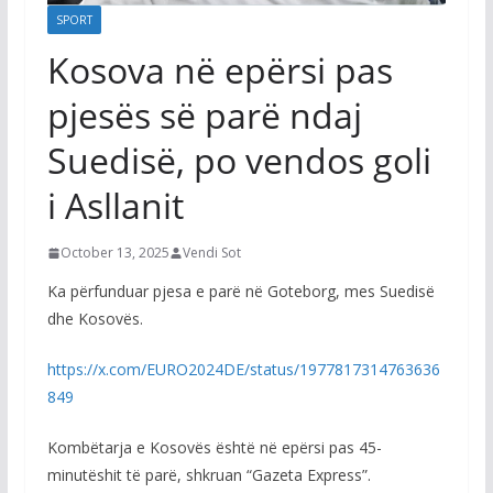
SPORT
Kosova në epërsi pas
pjesës së parë ndaj
Suedisë, po vendos goli
i Asllanit
October 13, 2025
Vendi Sot
Ka përfunduar pjesa e parë në Goteborg, mes Suedisë
dhe Kosovës.
https://x.com/EURO2024DE/status/1977817314763636
849
Kombëtarja e Kosovës është në epërsi pas 45-
minutëshit të parë, shkruan “Gazeta Express”.