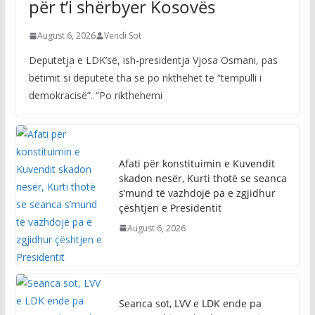
për t’i shërbyer Kosovës
August 6, 2026
Vendi Sot
Deputetja e LDK’së, ish-presidentja Vjosa Osmani, pas
betimit si deputete tha se po rikthehet te “tempulli i
demokracisë”. “Po rikthehemi
Afati për konstituimin e Kuvendit
skadon nesër, Kurti thotë se seanca
s’mund të vazhdojë pa e zgjidhur
çështjen e Presidentit
August 6, 2026
Seanca sot, LVV e LDK ende pa