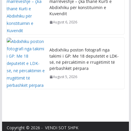
marrëveshje – çka thanë Kurti e
Abdixhiku për konstituimin e
Kuvendit
August 6, 2026
Abdixhiku poston fotografi nga
takimi i GP: Me 18 deputetët e LDK-
së, në përcaktimin e rrugëtimit të
përbashkët përpara
August 5, 2026
Copyright © 2026 - VENDI SOT SHPK