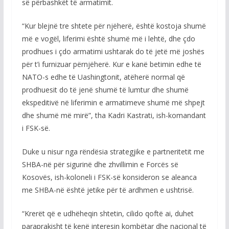
së përbashkët të armatimit.
“Kur blejnë tre shtete për njëherë, është kostoja shumë
më e vogël, liferimi është shumë më i lehtë, dhe çdo
prodhues i çdo armatimi ushtarak do të jetë më joshës
për t’i furnizuar përnjëherë. Kur e kanë betimin edhe të
NATO-s edhe të Uashingtonit, atëherë normal që
prodhuesit do të jenë shumë të lumtur dhe shumë
ekspeditivë në liferimin e armatimeve shumë më shpejt
dhe shumë më mirë”, tha Kadri Kastrati, ish-komandant
i FSK-së.
Duke u nisur nga rëndësia strategjike e partneritetit me
SHBA-në për sigurinë dhe zhvillimin e Forcës së
Kosovës, ish-koloneli i FSK-së konsideron se aleanca
me SHBA-në është jetike për të ardhmen e ushtrisë.
“Krerët që e udhëheqin shtetin, cilido qoftë ai, duhet
paraprakisht të kenë interesin kombëtar dhe nacional të