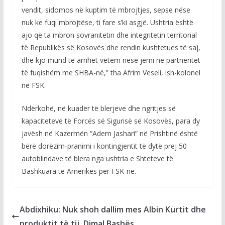
vendit, sidomos në kuptim të mbrojtjes, sepse nëse
nuk ke fuqi mbrojtëse, ti fare s’ki asgjë. Ushtria është
ajo që ta mbron sovranitetin dhe integritetin territorial
të Republikës së Kosovës dhe rendin kushtetues të saj,
dhe kjo mund të arrihet vetëm nëse jemi në partneritet
të fuqishëm me SHBA-në,” tha Afrim Veseli, ish-kolonel
në FSK.
Ndërkohë, në kuadër të blerjeve dhe ngritjes së
kapaciteteve të Forcës së Sigurisë së Kosovës, para dy
javësh në Kazermën “Adem Jashari” në Prishtinë është
bërë dorëzim-pranimi i kontingjentit të dytë prej 50
autoblindave të blera nga ushtria e Shteteve të
Bashkuara të Amerikës për FSK-në.
Abdixhiku: Nuk shoh dallim mes Albin Kurtit dhe
produktit të tij, Dimal Bashës