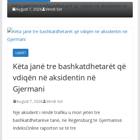
Vendi Sot
August 7, 2026
Vendi So
LAJMET
Këta janë tre bashkatdhetarët që
vdiqën në aksidentin në
Gjermani
August 7, 2026
Vendi Sot
Një aksident i rëndë trafiku u mori jetën tre
bashkatdhetarëve tanë, në Regensburg të Gjermanisë.
IndeksOnline raporton se të tre