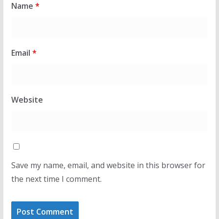
Name
*
Email
*
Website
Save my name, email, and website in this browser for
the next time I comment.
LAJMET
Albin Kurti pas taki
bashkatdhetarët që vdiqën në
kërkon presidentin, p
 Gjermani
propozuar emrin