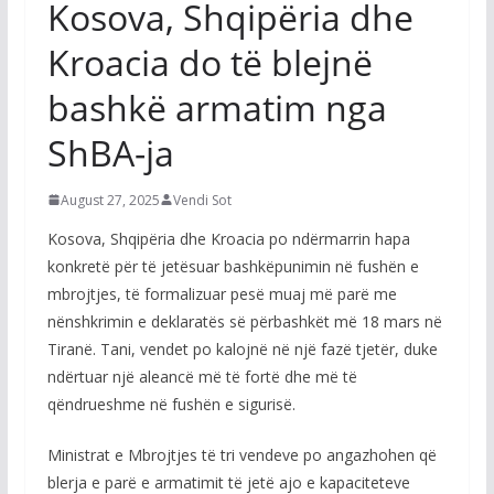
Kosova, Shqipëria dhe
Kroacia do të blejnë
bashkë armatim nga
ShBA-ja
August 27, 2025
Vendi Sot
Kosova, Shqipëria dhe Kroacia po ndërmarrin hapa
konkretë për të jetësuar bashkëpunimin në fushën e
mbrojtjes, të formalizuar pesë muaj më parë me
nënshkrimin e deklaratës së përbashkët më 18 mars në
Tiranë. Tani, vendet po kalojnë në një fazë tjetër, duke
ndërtuar një aleancë më të fortë dhe më të
qëndrueshme në fushën e sigurisë.
Ministrat e Mbrojtjes të tri vendeve po angazhohen që
blerja e parë e armatimit të jetë ajo e kapaciteteve