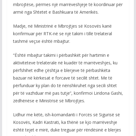
mbrojtëse, përmes një marrëveshjeje të koordinuar për
armë nga Shtetet e Bashkuara të Amerikës.
Madje, në Ministrinë e Mbrojtjes së Kosovës kanë
konfirmuar për RTK-në se një takim i tillë trelateral
tashmë veçse është mbajtur.
“Është mbajtur takimi i përbashkët për hartimin e
aktiviteteve trelaterale në kuadër të marrëveshjes, ku
përfshihet edhe çështja e blerjeve të përbashkëta
bazuar në kërkesat e forcave të secilit shtet. Me të
përfunduar ky plan do të nënshkruhet nga secili shtet
për të vazhduar më pas tutje”, konfirmoi Liridona Gashi,
zëdhënëse e Ministrisë së Mbrojtjes.
Lidhur me këtë, ish-komandanti i Forcës së Sigurisë së
Kosovës, Kadri Kastrati, ka thënë se kjo marrëveshje
është tejet e mirë, duke treguar për rëndësinë e blerjes