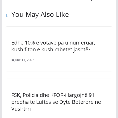
You May Also Like
Edhe 10% e votave pa u numëruar,
kush fiton e kush mbetet jashtë?
June 11, 2026
FSK, Policia dhe KFOR-i largojnë 91
predha të Luftës së Dytë Botërore në
Vushtrri