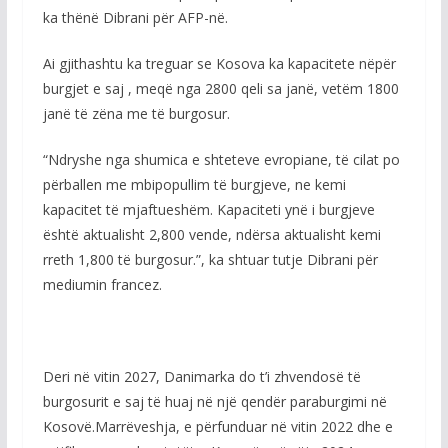
ka thënë Dibrani për AFP-në.
Ai gjithashtu ka treguar se Kosova ka kapacitete nëpër
burgjet e saj , meqë nga 2800 qeli sa janë, vetëm 1800
janë të zëna me të burgosur.
“Ndryshe nga shumica e shteteve evropiane, të cilat po
përballen me mbipopullim të burgjeve, ne kemi
kapacitet të mjaftueshëm. Kapaciteti ynë i burgjeve
është aktualisht 2,800 vende, ndërsa aktualisht kemi
rreth 1,800 të burgosur.”, ka shtuar tutje Dibrani për
mediumin francez.
Deri në vitin 2027, Danimarka do t’i zhvendosë të
burgosurit e saj të huaj në një qendër paraburgimi në
Kosovë.Marrëveshja, e përfunduar në vitin 2022 dhe e