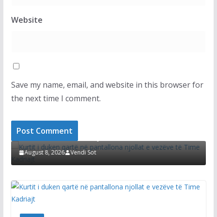
Website
Save my name, email, and website in this browser for
the next time I comment.
LAJMET
L
Kurtit i duken qartë në pantallona njollat e
D
vezëve të Time Kadriajt
s
August 8, 2026
Vendi Sot