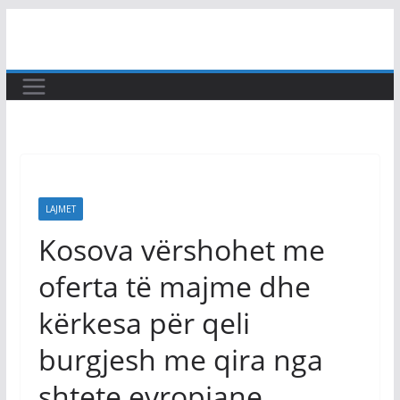
Skip
to
content
LAJMET
Kosova vërshohet me
oferta të majme dhe
kërkesa për qeli
burgjesh me qira nga
shtete evropiane