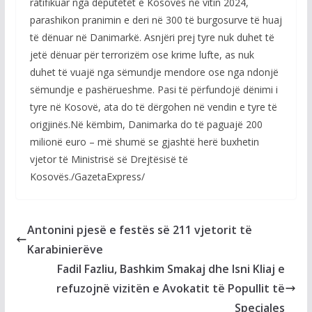
ratifikuar nga deputetët e Kosovës në vitin 2024,
parashikon pranimin e deri në 300 të burgosurve të huaj
të dënuar në Danimarkë. Asnjëri prej tyre nuk duhet të
jetë dënuar për terrorizëm ose krime lufte, as nuk
duhet të vuajë nga sëmundje mendore ose nga ndonjë
sëmundje e pashërueshme. Pasi të përfundojë dënimi i
tyre në Kosovë, ata do të dërgohen në vendin e tyre të
origjinës.Në këmbim, Danimarka do të paguajë 200
milionë euro – më shumë se gjashtë herë buxhetin
vjetor të Ministrisë së Drejtësisë të
Kosovës./GazetaExpress/
Antonini pjesë e festës së 211 vjetorit të
Karabinierëve
Fadil Fazliu, Bashkim Smakaj dhe Isni Kliaj e
refuzojnë vizitën e Avokatit të Popullit të
Speciales