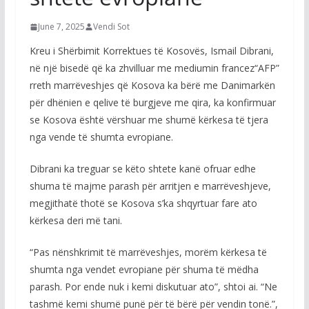
June 7, 2025
Vendi Sot
Kreu i Shërbimit Korrektues të Kosovës, Ismail Dibrani,
në një bisedë që ka zhvilluar me mediumin francez“AFP”
rreth marrëveshjes që Kosova ka bërë me Danimarkën
për dhënien e qelive të burgjeve me qira, ka konfirmuar
se Kosova është vërshuar me shumë kërkesa të tjera
nga vende të shumta evropiane.
Dibrani ka treguar se këto shtete kanë ofruar edhe
shuma të majme parash për arritjen e marrëveshjeve,
megjithatë thotë se Kosova s’ka shqyrtuar fare ato
kërkesa deri më tani.
“Pas nënshkrimit të marrëveshjes, morëm kërkesa të
shumta nga vendet evropiane për shuma të mëdha
parash. Por ende nuk i kemi diskutuar ato”, shtoi ai. “Ne
tashmë kemi shumë punë për të bërë për vendin tonë.”,