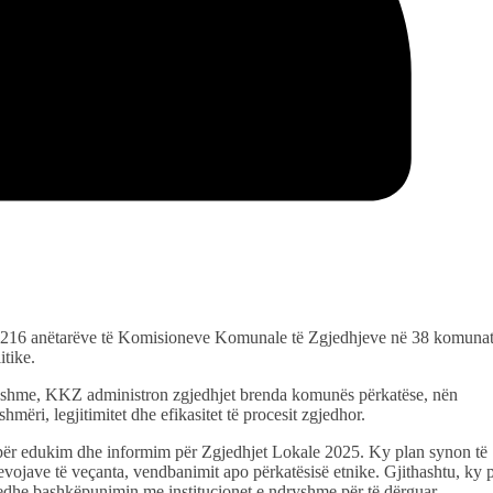
216 anëtarëve të Komisioneve Komunale të Zgjedhjeve në 38 komunat
itike.
jithshme, KKZ administron zgjedhjet brenda komunës përkatëse, nën
ri, legjitimitet dhe efikasitet të procesit zgjedhor.
për edukim dhe informim për Zgjedhjet Lokale 2025. Ky plan synon të
nevojave të veçanta, vendbanimit apo përkatësisë etnike. Gjithashtu, ky 
hor edhe bashkëpunimin me institucionet e ndryshme për të dërguar