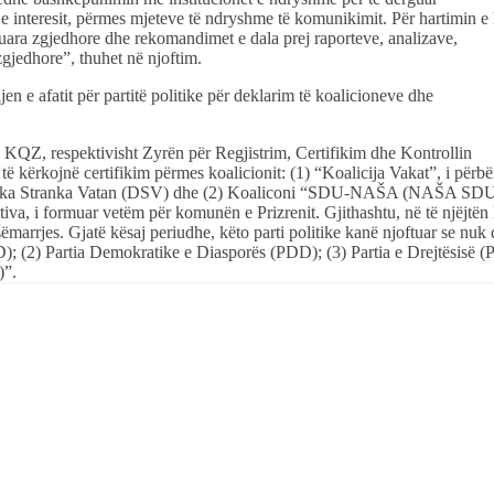
 e interesit, përmes mjeteve të ndryshme të komunikimit. Për hartimin e 
aluara zgjedhore dhe rekomandimet e dala prej raporteve, analizave,
jedhore”, thuhet në njoftim.
n e afatit për partitë politike për deklarim të koalicioneve dhe
në KQZ, respektivisht Zyrën për Regjistrim, Certifikim dhe Kontrollin
 të kërkojnë certifikim përmes koalicionit: (1) “Koalicija Vakat”, i përb
atska Stranka Vatan (DSV) dhe (2) Koaliconi “SDU-NAŠA (NAŠA SDU)
tiva, i formuar vetëm për komunën e Prizrenit. Gjithashtu, në të njëjtën
ëmarrjes. Gjatë kësaj periudhe, këto parti politike kanë njoftuar se nuk 
 (2) Partia Demokratike e Diasporës (PDD); (3) Partia e Drejtësisë (
)”.