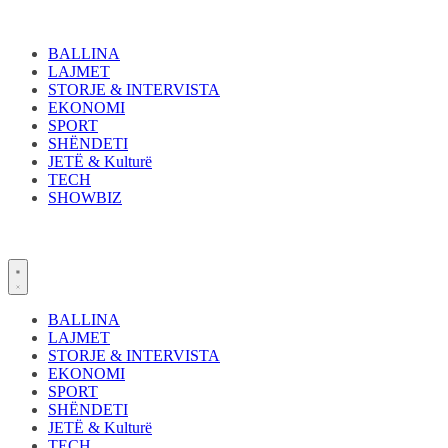
Skip
to
content
BALLINA
LAJMET
STORJE & INTERVISTA
EKONOMI
SPORT
SHËNDETI
JETË & Kulturë
TECH
SHOWBIZ
BALLINA
LAJMET
STORJE & INTERVISTA
EKONOMI
SPORT
SHËNDETI
JETË & Kulturë
TECH