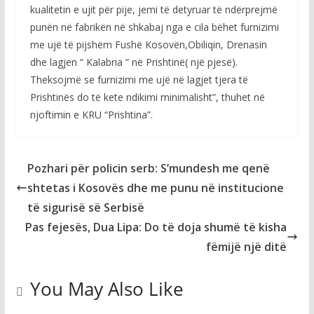
kualitetin e ujit për pije, jemi të detyruar të ndërprejmë
punën në fabrikën në shkabaj nga e cila bëhet furnizimi
me ujë të pijshëm Fushë Kosovën,Obiliqin, Drenasin
dhe lagjen “ Kalabria ” në Prishtinë( një pjesë).
Theksojmë se furnizimi me ujë në lagjet tjera të
Prishtinës do të kete ndikimi minimalisht”, thuhet në
njoftimin e KRU “Prishtina”.
Pozhari për policin serb: S’mundesh me qenë
shtetas i Kosovës dhe me punu në institucione
të sigurisë së Serbisë
Pas fejesës, Dua Lipa: Do të doja shumë të kisha
fëmijë një ditë
You May Also Like