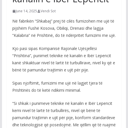
June 14, 2025
Vendi Sot
Në fabrikën “Shkabaj” prej të cilës furnizohen me ujë të
pijshëm Fushë Kosova, Obiliqi, Drenasi dhe lagjja
“Kalabria” në Prishtinë, do të ndërpritet furnizimi me ujë.
Kjo pasi sipas Kompanisë Rajonale Ujësjellësi
“Prishtina”, punimet teknike në kanalin e Ibër Lepencit
kanë shkaktuar nivel të lartë të turbullirave, nivel ky që e
bënë të pamundur trajtimin e ujit për pije.
Sipas njoftimit, furnizimi me ujë në lagjet tjera të
Prishtinës do të ketë ndikimi minimal.
“Si shkak i punimeve teknike në kanalin e Ibër Lepencit
kemi nivel të lartë të turbullirës, nivel që bënë të
pamundur trajtimin e ujit për pije, konform standardeve
dhe teknologjisë që posedojmë. Me qëllim që të ruajmë