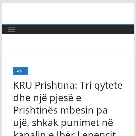
Skip
to
content
LAJMET
KRU Prishtina: Tri qytete
dhe një pjesë e
Prishtinës mbesin pa
ujë, shkak punimet në
kanalin e Ibër Lepencit