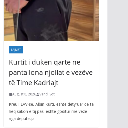
LAJMET
Kurtit i duken qartë në
pantallona njollat e vezëve
të Time Kadriajt
August 8, 2026
Vendi Sot
Kreu i LVV-së, Albin Kurti, është detyruar që ta
heq sakon e tij pasi është goditur me vezë
nga deputetja