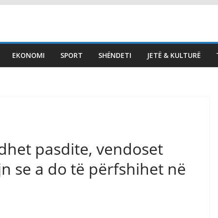
LAJMET
Haradinaj: Kjo legjislaturë
s’ka fuqi për të prodhuar
EKONOMI
SPORT
SHËNDETI
JETË & KULTURË
diçka, po arrihet aty ku
ka qenë qëllimi –
zgjedhjet e reja
August 8, 2026
Vendi Sot
dhet pasdite, vendoset
n se a do të përfshihet në