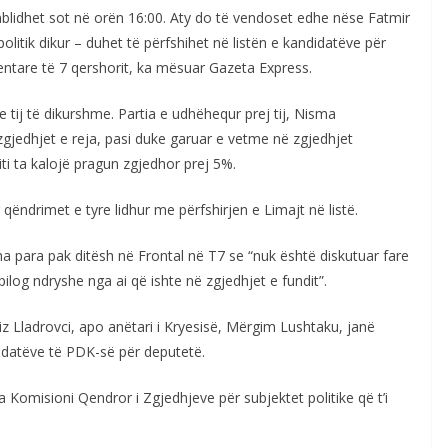
blidhet sot në orën 16:00. Aty do të vendoset edhe nëse Fatmir
politik dikur – duhet të përfshihet në listën e kandidatëve për
tare të 7 qershorit, ka mësuar Gazeta Express.
 tij të dikurshme. Partia e udhëhequr prej tij, Nisma
 zgjedhjet e reja, pasi duke garuar e vetme në zgjedhjet
riti ta kalojë pragun zgjedhor prej 5%.
ëndrimet e tyre lidhur me përfshirjen e Limajt në listë.
ha para pak ditësh në Frontal në T7 se “nuk është diskutuar fare
pilog ndryshe nga ai që ishte në zgjedhjet e fundit”.
miz Lladrovci, apo anëtari i Kryesisë, Mërgim Lushtaku, janë
didatëve të PDK-së për deputetë.
Komisioni Qendror i Zgjedhjeve për subjektet politike që t’i