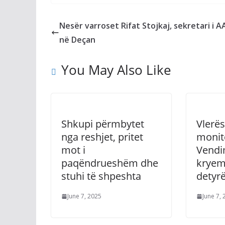
Nesër varroset Rifat Stojkaj, sekretari i A
në Deçan
You May Also Like
Shkupi përmbytet
Vlerës
nga reshjet, pritet
monit
mot i
Vendim
paqëndrueshëm dhe
kryem
stuhi të shpeshta
detyrë,
June 7, 2025
June 7,