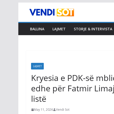
Skip
to
content
BALLINA
LAJMET
STORJE & INTERVISTA
LAJMET
Kryesia e PDK-së mbli
edhe për Fatmir Limaj
listë
May 11, 2026
Vendi Sot