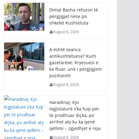
Dimal Basha refuzon të
përgjigjet nëse po
shkelet Kushtetuta
August 8, 2026
A është seanca
antikushtetuese? Kurti
gazetarëve: Kryesuesi e
ka ftuar, unë i përgjigjem
pozitivisht
August 8, 2026
Haradinaj: Kjo
legjislaturë s’ka fuqi për
të prodhuar diçka, po
arrihet aty ku ka qenë
qëllimi – zgjedhjet e reja
August 8, 2026