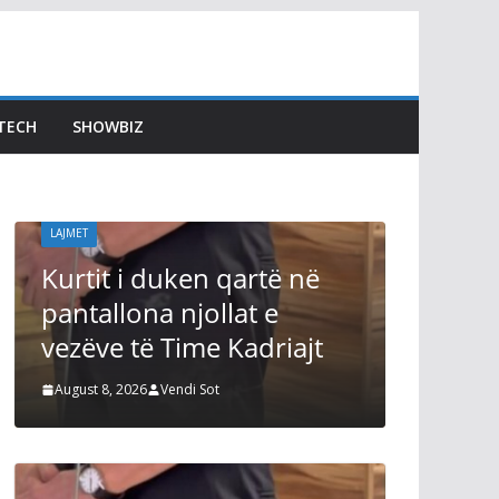
TECH
SHOWBIZ
LAJMET
LAJMET
Kurtit i duken qartë në
Dimal 
pantallona njollat e
përgjig
vezëve të Time Kadriajt
Kushte
August 8, 2026
Vendi Sot
August 8, 2