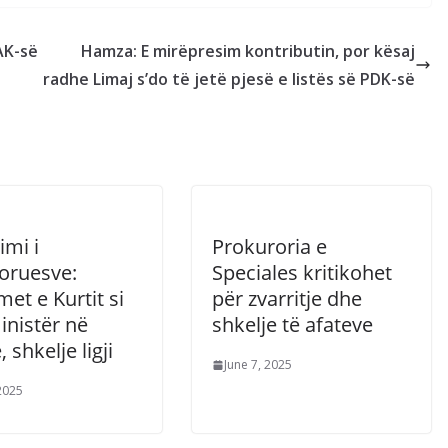
AK-së
Hamza: E mirëpresim kontributin, por kësaj
radhe Limaj s’do të jetë pjesë e listës së PDK-së
imi i
Prokuroria e
oruesve:
Speciales kritikohet
et e Kurtit si
për zvarritje dhe
inistër në
shkelje të afateve
 shkelje ligji
June 7, 2025
 2025