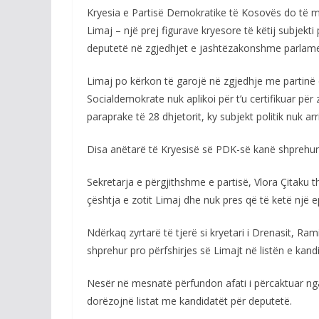
Kryesia e Partisë Demokratike të Kosovës do të m
Limaj – një prej figurave kryesore të këtij subjekti 
deputetë në zgjedhjet e jashtëzakonshme parlamen
Limaj po kërkon të garojë në zgjedhje me partinë e
Socialdemokrate nuk aplikoi për t’u certifikuar për
paraprake të 28 dhjetorit, ky subjekt politik nuk ar
Disa anëtarë të Kryesisë së PDK-së kanë shprehur q
Sekretarja e përgjithshme e partisë, Vlora Çitaku t
çështja e zotit Limaj dhe nuk pres që të ketë një e
Ndërkaq zyrtarë të tjerë si kryetari i Drenasit, Ra
shprehur pro përfshirjes së Limajt në listën e kan
Nesër në mesnatë përfundon afati i përcaktuar nga 
dorëzojnë listat me kandidatët për deputetë.