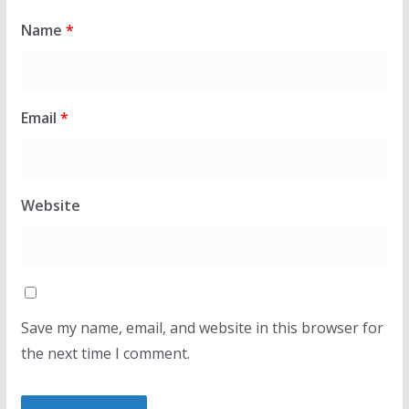
Name
*
Email
*
Website
Save my name, email, and website in this browser for
the next time I comment.
LAJMET
LAJME
Osmani pas betimit si deputete: Po rikthehemi te
tempulli i demokracisë dhe përgjegjësia për t’i