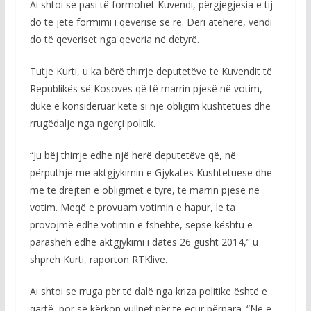
Ai shtoi se pasi të formohet Kuvendi, përgjegjësia e tij
do të jetë formimi i qeverisë së re. Deri atëherë, vendi
do të qeveriset nga qeveria në detyrë.
Tutje Kurti, u ka bërë thirrje deputetëve të Kuvendit të
Republikës së Kosovës që të marrin pjesë në votim,
duke e konsideruar këtë si një obligim kushtetues dhe
rrugëdalje nga ngërçi politik.
“Ju bëj thirrje edhe një herë deputetëve që, në
përputhje me aktgjykimin e Gjykatës Kushtetuese dhe
me të drejtën e obligimet e tyre, të marrin pjesë në
votim. Meqë e provuam votimin e hapur, le ta
provojmë edhe votimin e fshehtë, sepse kështu e
parasheh edhe aktgjykimi i datës 26 gusht 2014,” u
shpreh Kurti, raporton RTKlive.
Ai shtoi se rruga për të dalë nga kriza politike është e
qartë, por se kërkon vullnet për të ecur përpara. “Ne e