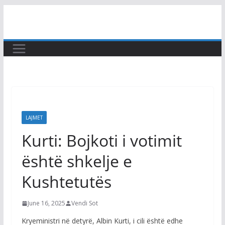
Skip
to
content
LAJMET
Kurti: Bojkoti i votimit
është shkelje e
Kushtetutës
June 16, 2025
Vendi Sot
Kryeministri në detyrë, Albin Kurti, i cili është edhe