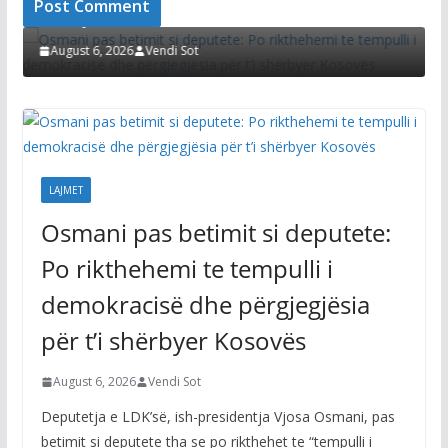
Afati
shërbyer Kosovës
Kurt
zgjid
August 6, 2026
Vendi Sot
Augu
LAJMET
Osmani pas betimit si deputete:
Po rikthehemi te tempulli i
demokracisë dhe përgjegjësia
për t’i shërbyer Kosovës
August 6, 2026
Vendi Sot
Deputetja e LDK’së, ish-presidentja Vjosa Osmani, pas
betimit si deputete tha se po rikthehet te “tempulli i