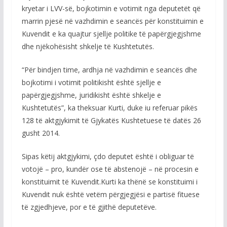
kryetar i LVV-së, bojkotimin e votimit nga deputetët që
marrin pjesë në vazhdimin e seancës për konstituimin e
Kuvendit e ka quajtur sjellje politike të papërgjegjshme
dhe njëkohësisht shkelje të Kushtetutës.
“Për bindjen time, ardhja në vazhdimin e seancës dhe
bojkotimi i votimit politikisht është sjellje e
papërgjegjshme, juridikisht është shkelje e
Kushtetutës”, ka theksuar Kurti, duke iu referuar pikës
128 të aktgjykimit të Gjykatës Kushtetuese të datës 26
gusht 2014.
Sipas këtij aktgjykimi, çdo deputet është i obliguar të
votojë – pro, kundër ose të abstenojë – në procesin e
konstituimit të Kuvendit.Kurti ka thënë se konstituimi i
Kuvendit nuk është vetëm përgjegjësi e partisë fituese
të zgjedhjeve, por e të gjithë deputetëve.