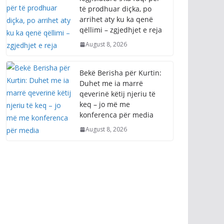
të prodhuar diçka, po
arrihet aty ku ka qenë
qëllimi – zgjedhjet e reja
August 8, 2026
Bekë Berisha për Kurtin:
Duhet me ia marrë
qeverinë këtij njeriu të
keq – jo më me
konferenca për media
August 8, 2026