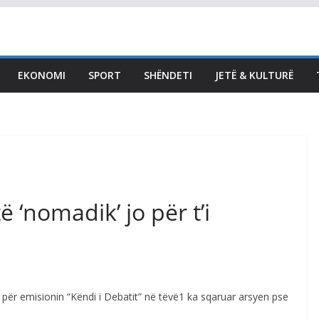
LAJMET
Bekë Berisha për Kurtin:
Duhet me ia marrë
EKONOMI
SPORT
SHËNDETI
JETË & KULTURË
qeverinë këtij njeriu të
keq – jo më me
konferenca për media
August 8, 2026
Vendi Sot
ë ‘nomadik’ jo për t’i
të për emisionin “Këndi i Debatit” në tëvë1 ka sqaruar arsyen pse