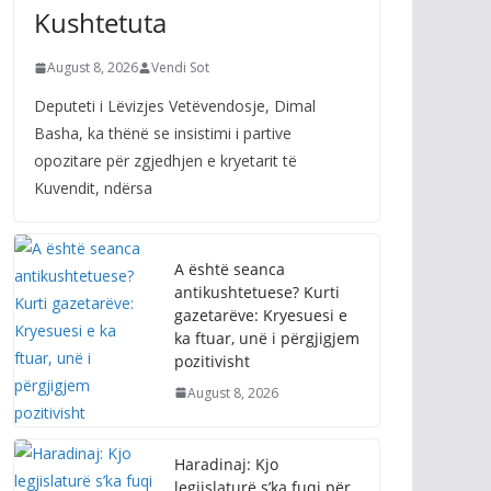
Kushtetuta
August 8, 2026
Vendi Sot
Deputeti i Lëvizjes Vetëvendosje, Dimal
Basha, ka thënë se insistimi i partive
opozitare për zgjedhjen e kryetarit të
Kuvendit, ndërsa
A është seanca
antikushtetuese? Kurti
gazetarëve: Kryesuesi e
ka ftuar, unë i përgjigjem
pozitivisht
August 8, 2026
Haradinaj: Kjo
legjislaturë s’ka fuqi për