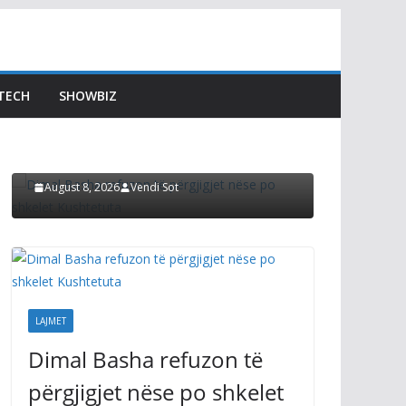
LAJMET
A ësht
LAJMET
antiku
Dimal Basha refuzon të
TECH
SHOWBIZ
gazetar
përgjigjet nëse po shkelet
ka ftua
Kushtetuta
pozitiv
August 8, 2026
Vendi Sot
August 8, 2
LAJMET
Dimal Basha refuzon të
përgjigjet nëse po shkelet