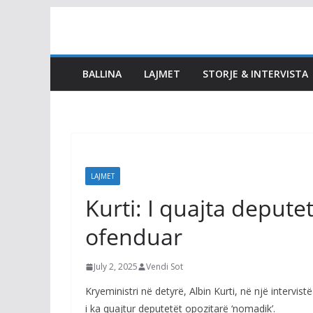
Skip
to
content
BALLINA
LAJMET
STORJE & INTERVISTA
LAJMET
Kurti: I quajta deputet
ofenduar
July 2, 2025
Vendi Sot
Kryeministri në detyrë, Albin Kurti, në një intervis
i ka quajtur deputetët opozitarë ‘nomadik’.