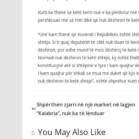
Kurti ka thënë se këtë term nuk e ka përdorur me qël
përshkruan më së miri dikë që nuk dëshiron të ketë 
“Unë kam thënë që Kuvendi i Republikës është shtë
shtëpi. Si ti quaj deputetët të cilët nuk duan të k
dëshiron, por edhe mund të mos dëshiroj të ketë s
Nomadi nuk dëshiron të ketë shtëpi, ky është thelb
konstituojnë atë si shtëpinë e tyre i kam quajtur 
I kam quajtur për shkak se mua më duket që kjo është
nuk dëshiron të ketë shtëpi”, është shprehur Kurti 
Shpërthen zjarri në një market në lagjen
“Kalabria”, nuk ka të lënduar
You May Also Like