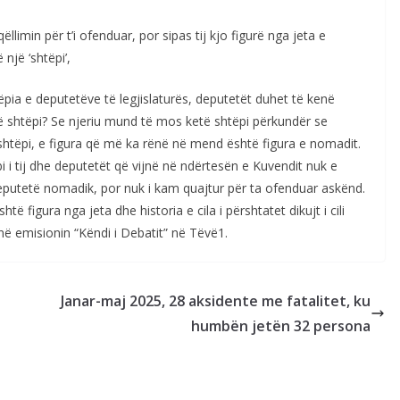
limin për t’i ofenduar, por sipas tij kjo figurë nga jeta e
një ‘shtëpi’,
pia e deputetëve të legjislaturës, deputetët duhet të kenë
enë shtëpi? Se njeriu mund të mos ketë shtëpi përkundër se
htëpi, e figura që më ka rënë në mend është figura e nomadit.
i i tij dhe deputetët që vijnë në ndërtesën e Kuvendit nuk e
deputetë nomadik, por nuk i kam quajtur për ta ofenduar askënd.
 figura nga jeta dhe historia e cila i përshtatet dikujt i cili
në emisionin “Këndi i Debatit” në Tëvë1.
Janar-maj 2025, 28 aksidente me fatalitet, ku
humbën jetën 32 persona