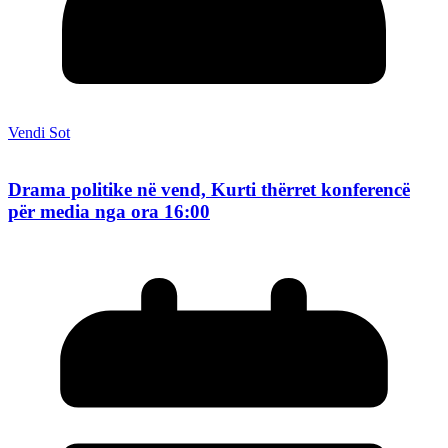
Vendi Sot
Drama politike në vend, Kurti thërret konferencë
për media nga ora 16:00