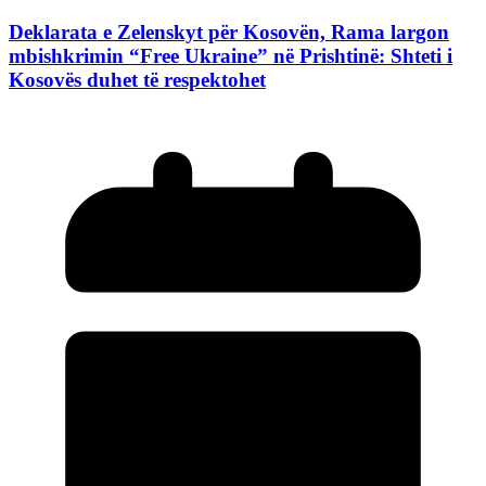
Deklarata e Zelenskyt për Kosovën, Rama largon
mbishkrimin “Free Ukraine” në Prishtinë: Shteti i
Kosovës duhet të respektohet