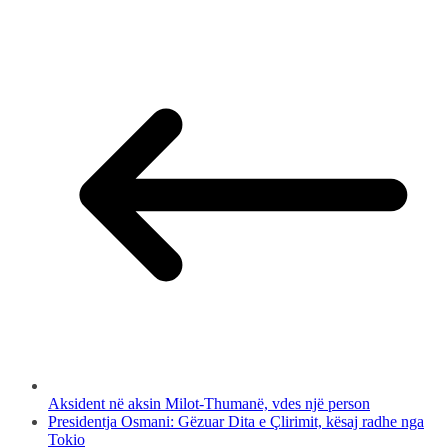
Aksident në aksin Milot-Thumanë, vdes një person
Presidentja Osmani: Gëzuar Dita e Çlirimit, kësaj radhe nga
Tokio