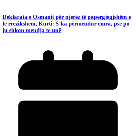
Deklarata e Osmanit për njerëz të papërgjegjshëm e
të rrezikshëm, Kurti: S’ka përmendur emra, pse po
ju shkon mendja te unë