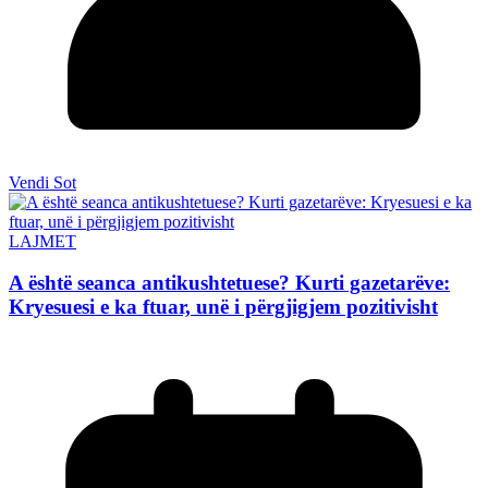
Vendi Sot
LAJMET
A është seanca antikushtetuese? Kurti gazetarëve:
Kryesuesi e ka ftuar, unë i përgjigjem pozitivisht