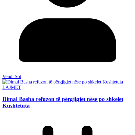
Vendi Sot
LAJMET
Dimal Basha refuzon të përgjigjet nëse po shkelet
Kushtetuta