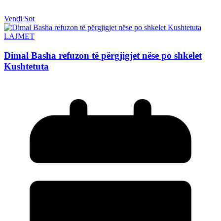
Vendi Sot
LAJMET
Dimal Basha refuzon të përgjigjet nëse po shkelet
Kushtetuta