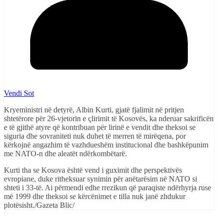
Vendi Sot
Kryeministri në detyrë, Albin Kurti, gjatë fjalimit në pritjen
shtetërore për 26-vjetorin e çlirimit të Kosovës, ka nderuar sakrificën
e të gjithë atyre që kontribuan për lirinë e vendit dhe theksoi se
siguria dhe sovraniteti nuk duhet të merren të mirëqena, por
kërkojnë angazhim të vazhdueshëm institucional dhe bashkëpunim
me NATO-n dhe aleatët ndërkombëtarë.
Kurti tha se Kosova është vend i guximit dhe perspektivës
evropiane, duke ritheksuar synimin për anëtarësim në NATO si
shteti i 33-të. Ai përmendi edhe rrezikun që paraqiste ndërhyrja ruse
më 1999 dhe theksoi se kërcënimet e tilla nuk janë zhdukur
plotësisht./Gazeta Blic/