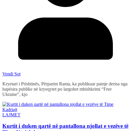
Vendi Sot
Kryetari i Prishtinës, Përparim Rama, ka publikuar pamje derisa nga
hapësira publike në kryeqytet po largohet mbishkrimi “Free
Ukraine”, kjo
LAJMET
Kurtit i duken qartë në pantallona njollat e vezëve të