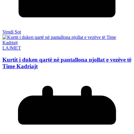
Vendi Sot
LAJMET
Kurtit i duken qartë në pantallona njollat e vezëve të
Time Kadriajt