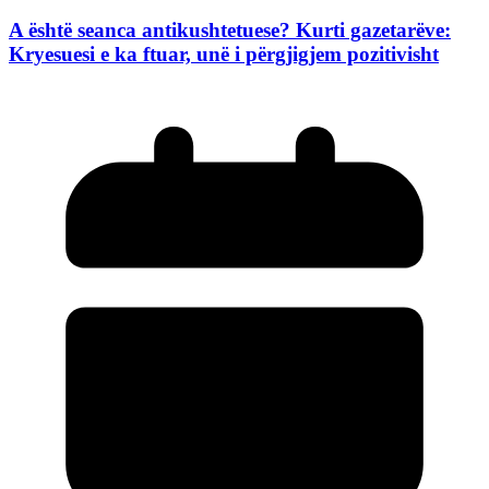
A është seanca antikushtetuese? Kurti gazetarëve:
Kryesuesi e ka ftuar, unë i përgjigjem pozitivisht