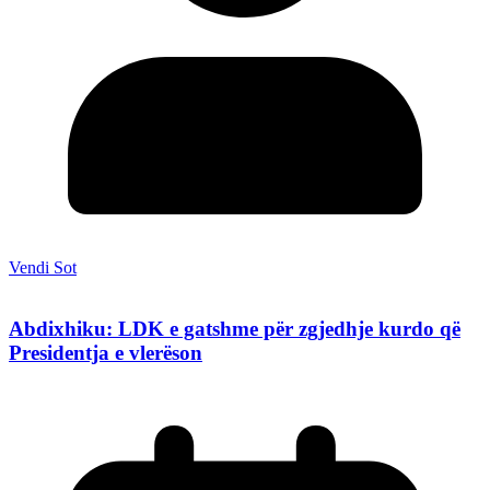
Vendi Sot
Abdixhiku: LDK e gatshme për zgjedhje kurdo që
Presidentja e vlerëson