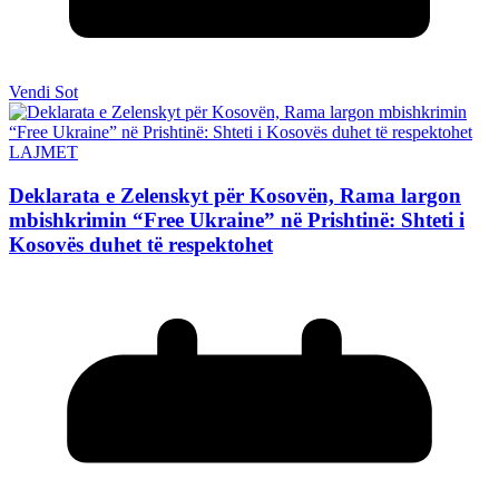
Vendi Sot
LAJMET
Deklarata e Zelenskyt për Kosovën, Rama largon
mbishkrimin “Free Ukraine” në Prishtinë: Shteti i
Kosovës duhet të respektohet