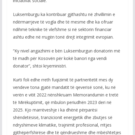
iniciativat sociale.
Luksemburgu ka kontribuar gjithashtu në zhvillimin e
ndërmarrjeve të vogla dhe të mesme dhe ka ofruar
ndihmë teknike të vlefshme si në sektorin financiar
ashtu edhe në rrugën tonë drejt integrimit evropian.
“Ky nivel angazhimi e bën Luksemburgun donatorin më
të madh për Kosovën për kokë banori nga vendi
donator”, shtoi kryeministri.
Kurti foli edhe rreth fuqizimit të partneritetit mes dy
vendeve tona gjatë mandatit të qeverisë sonë, ku në
verën e vitit 2022 nënshkruam Memorandumin e tretë
të Mirëkuptimit, që mbulon periudhën 2023 deri në
2025. Kjo marrëveshje i ka dhënë përparësi
shëndetësisë, tranzicionit energjetik dhe zbutjes së
ndryshimeve klimatike, trajnimit profesional, rritjes
gjithëpërfshirëse dhe të qëndrueshme dhe mbështetjes