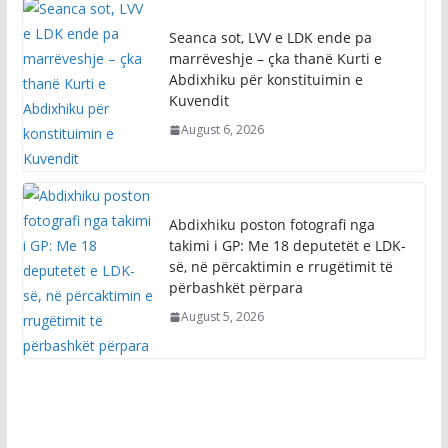
Seanca sot, LVV e LDK ende pa
marrëveshje – çka thanë Kurti e
Abdixhiku për konstituimin e
Kuvendit
August 6, 2026
Abdixhiku poston fotografi nga
takimi i GP: Me 18 deputetët e LDK-
së, në përcaktimin e rrugëtimit të
përbashkët përpara
August 5, 2026