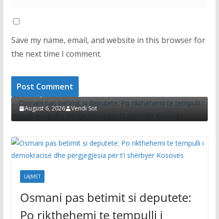
Save my name, email, and website in this browser for
the next time I comment.
T
LAJMET
i pas betimit si deputete: Po rikthehemi te
lli i demokracisë dhe përgjegjësia për t’i
Afati për k
byer Kosovës
Kurti thotë
zgjidhur çë
st 6, 2026
Vendi Sot
August 6, 20
LAJMET
Osmani pas betimit si deputete: