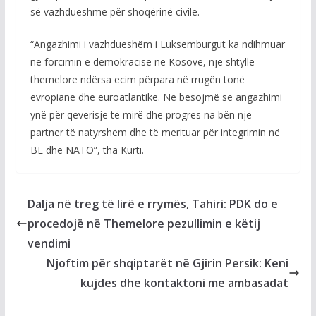
së vazhdueshme për shoqërinë civile.
“Angazhimi i vazhdueshëm i Luksemburgut ka ndihmuar
në forcimin e demokracisë në Kosovë, një shtyllë
themelore ndërsa ecim përpara në rrugën tonë
evropiane dhe euroatlantike. Ne besojmë se angazhimi
ynë për qeverisje të mirë dhe progres na bën një
partner të natyrshëm dhe të merituar për integrimin në
BE dhe NATO”, tha Kurti.
Dalja në treg të lirë e rrymës, Tahiri: PDK do e
procedojë në Themelore pezullimin e këtij
vendimi
Njoftim për shqiptarët në Gjirin Persik: Keni
kujdes dhe kontaktoni me ambasadat