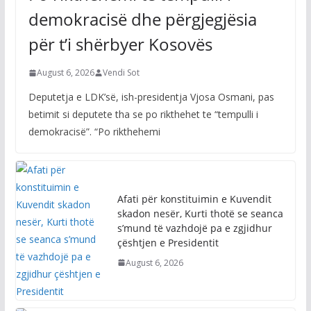
Po rikthehemi te tempulli i
demokracisë dhe përgjegjësia
për t’i shërbyer Kosovës
August 6, 2026
Vendi Sot
Deputetja e LDK’së, ish-presidentja Vjosa Osmani, pas
betimit si deputete tha se po rikthehet te “tempulli i
demokracisë”. “Po rikthehemi
Afati për konstituimin e Kuvendit
skadon nesër, Kurti thotë se seanca
s’mund të vazhdojë pa e zgjidhur
çështjen e Presidentit
August 6, 2026