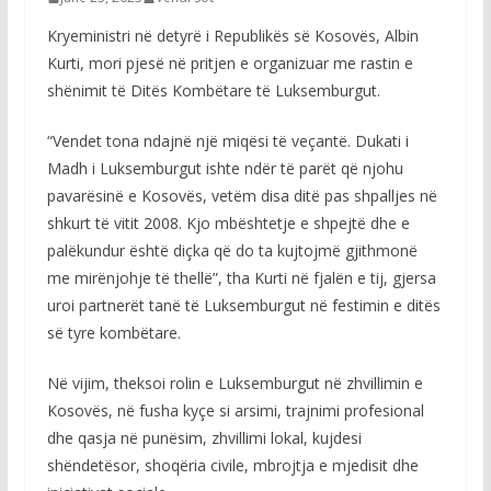
Kryeministri në detyrë i Republikës së Kosovës, Albin
Kurti, mori pjesë në pritjen e organizuar me rastin e
shënimit të Ditës Kombëtare të Luksemburgut.
“Vendet tona ndajnë një miqësi të veçantë. Dukati i
Madh i Luksemburgut ishte ndër të parët që njohu
pavarësinë e Kosovës, vetëm disa ditë pas shpalljes në
shkurt të vitit 2008. Kjo mbështetje e shpejtë dhe e
palëkundur është diçka që do ta kujtojmë gjithmonë
me mirënjohje të thellë”, tha Kurti në fjalën e tij, gjersa
uroi partnerët tanë të Luksemburgut në festimin e ditës
së tyre kombëtare.
Në vijim, theksoi rolin e Luksemburgut në zhvillimin e
Kosovës, në fusha kyçe si arsimi, trajnimi profesional
dhe qasja në punësim, zhvillimi lokal, kujdesi
shëndetësor, shoqëria civile, mbrojtja e mjedisit dhe