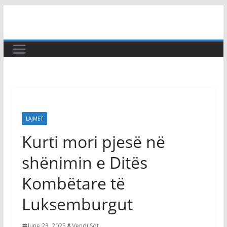
Skip
to
content
LAJMET
Kurti mori pjesë në
shënimin e Ditës
Kombëtare të
Luksemburgut
June 23, 2025
Vendi Sot