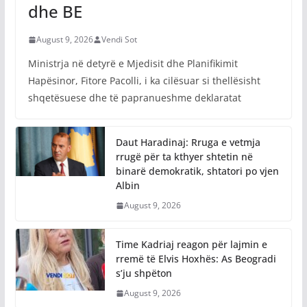
dhe BE
August 9, 2026
Vendi Sot
Ministrja në detyrë e Mjedisit dhe Planifikimit
Hapësinor, Fitore Pacolli, i ka cilësuar si thellësisht
shqetësuese dhe të papranueshme deklaratat
Daut Haradinaj: Rruga e vetmja
rrugë për ta kthyer shtetin në
binarë demokratik, shtatori po vjen
Albin
August 9, 2026
Time Kadriaj reagon për lajmin e
rremë të Elvis Hoxhës: As Beogradi
s’ju shpëton
August 9, 2026