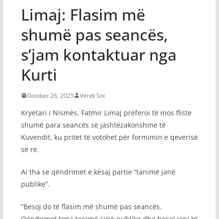
Limaj: Flasim më
shumë pas seancës,
s’jam kontaktuar nga
Kurti
October 26, 2025
Vendi Sot
Kryetari i Nismës, Fatmir Limaj preferoi të mos fliste
shumë para seancës së jashtëzakonshme të
Kuvendit, ku pritet të votohet për formimin e qeverisë
së re.
Ai tha se qëndrimet e kësaj partie “tanimë janë
publike”.
“Besoj do të flasim më shumë pas seancës.
Qëndrimet tona tanimë janë publike dhe besoj jeni të