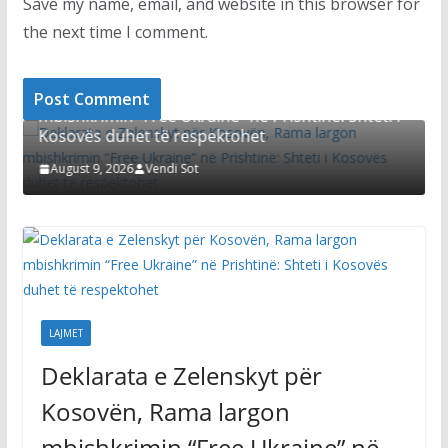
Save my name, email, and website in this browser for
the next time I comment.
LAJMET
m
Deklarata e Zelenskyt për Kosovën, Rama largon
mbishkrimin “Free Ukraine” në Prishtinë: Shteti i
Kosovës duhet të respektohet
August 9, 2026
Vendi Sot
LAJMET
Deklarata e Zelenskyt për
Kosovën, Rama largon
mbishkrimin “Free Ukraine” në