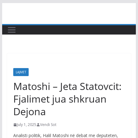
Skip
to
content
LAJMET
Matoshi – Jeta Statovcit:
Fjalimet jua shkruan
Dejona
July 1, 2025
Vendi Sot
Analisti politik, Halil Matoshi në debat me deputeten,