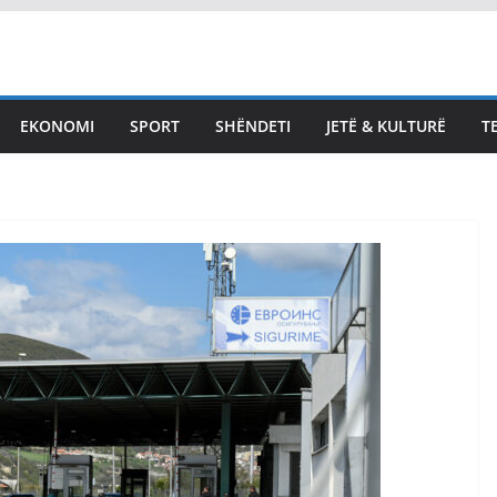
EKONOMI
SPORT
SHËNDETI
JETË & KULTURË
T
LAJMET
, LVV e LDK
Kurti me ftesë të re p
rrëveshje –
Bedri Hamzën, Kryetar
urti e
PDK i përgjigjet: Mbe
për
në opozitë, konstituo
in e Kuvendit
Kuvendin
di Sot
August 7, 2026
Vendi Sot