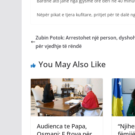
Bardhë ato janë nga gjysmë ore deri në 40 minu
Nëpër pikat e tjera kufitare, pritjet për të dal
Zubin Potok: Arrestohet një person, dysho
për vjedhje të rëndë
You May Also Like
Audienca te Papa,
“Njihe
Osmani: E ftova për
fëmijë