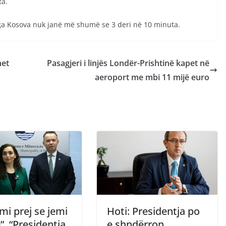
ta.
ë nga Kosova nuk janë më shumë se 3 deri në 10 minuta.
het
Pasagjeri i linjës Londër-Prishtinë kapet në
aeroport me mbi 11 mijë euro
mi prej se jemi
Hoti: Presidentja po
”, “Presidentja
e shndërron