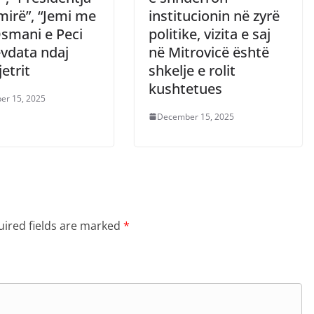
mirë”, “Jemi me
institucionin në zyrë
Osmani e Peci
politike, vizita e saj
ëvdata ndaj
në Mitrovicë është
jetrit
shkelje e rolit
kushtetues
er 15, 2025
December 15, 2025
ired fields are marked
*