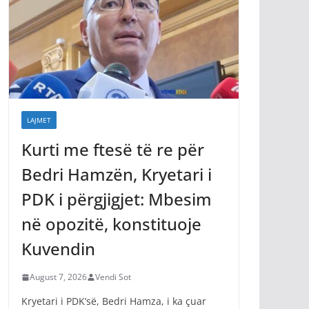
LAJMET
Kurti me ftesë të re për
Bedri Hamzën, Kryetari i
PDK i përgjigjet: Mbesim
në opozitë, konstituoje
Kuvendin
August 7, 2026
Vendi Sot
Kryetari i PDK’së, Bedri Hamza, i ka çuar