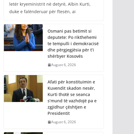
letër kryeministrit në detyrë, Albin Kurti,
duke e falënderuar për ftesën, ai
Osmani pas betimit si
deputete: Po rikthehemi
te tempulli i demokracisë
dhe përgjegjësia për t’i
shërbyer Kosovës
August 6, 2026
Afati për konstituimin e
Kuvendit skadon nesër,
Kurti thotë se seanca
s’mund të vazhdojë pa e
zgjidhur çështjen e
Presidentit
August 6, 2026