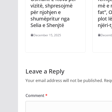
vizitë, shpresojmë
më e 
për njohjen e
fat”, 
shumëpritur nga
plot l
Selia e Shenjtë
njëri-t
December 15, 2025
Decemb
Leave a Reply
Your email address will not be published.
Requ
Comment
*