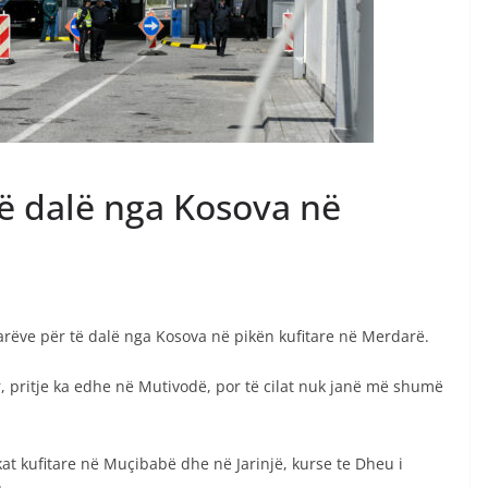
 të dalë nga Kosova në
tarëve për të dalë nga Kosova në pikën kufitare në Merdarë.
pritje ka edhe në Mutivodë, por të cilat nuk janë më shumë
kat kufitare në Muçibabë dhe në Jarinjë, kurse te Dheu i