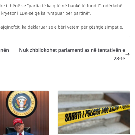
ke i thënë se “partia të ka qitë në bankë të fundit”, ndërkohë
 kryesor i LDK-së që ka “vrapuar për partinë”.
ajqinofcit, ka deklaruar se e bëri vetëm për çështje simpatie.
enën
Nuk zhbllokohet parlamenti as në tentativën e
28-të