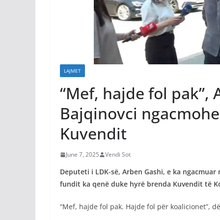
LAJMET
“Mef, hajde fol pak”,
Bajqinovci ngacmohen
Kuvendit
June 7, 2025
Vendi Sot
Deputeti i LDK-së, Arben Gashi, e ka ngacmuar me
fundit ka qenë duke hyrë brenda Kuvendit të K
“Mef, hajde fol pak. Hajde fol për koalicionet”, 