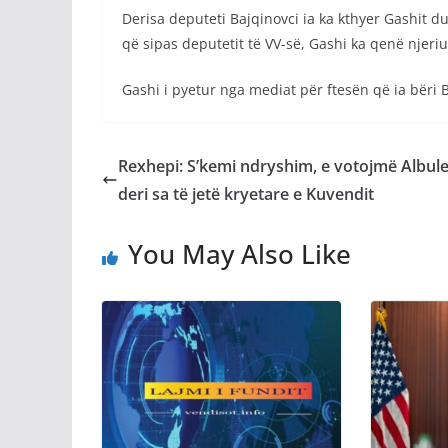
Derisa deputeti Bajqinovci ia ka kthyer Gashit du
që sipas deputetit të VV-së, Gashi ka qenë njeriu
Gashi i pyetur nga mediat për ftesën që ia bëri B
Rexhepi: S’kemi ndryshim, e votojmë Albul
deri sa të jetë kryetare e Kuvendit
You May Also Like