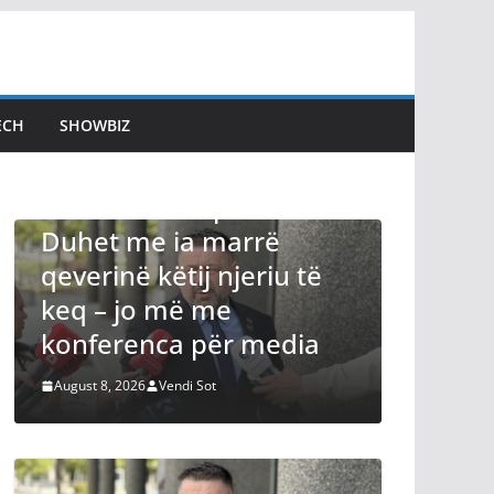
ECH
SHOWBIZ
LAJMET
 Kurtin:
Shkelja e afatit për
rrë
konstituim të Kuvendit,
eriu të
Bedri Hamza nuk e
përjashton mundësinë
 media
për protesta
August 8, 2026
Vendi Sot