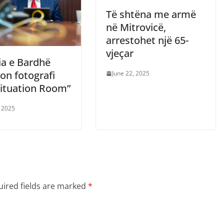
Të shtëna me armë
në Mitrovicë,
arrestohet një 65-
vjeçar
ia e Bardhë
on fotografi
June 22, 2025
Situation Room”
, 2025
ired fields are marked
*