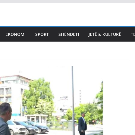
EKONOMI
SPORT
SHËNDETI
JETË & KULTURË
T
LAJMET
Bekë Berisha për
Duhet me ia ma
qeverinë këtij nj
j: Kosova nuk
keq – jo më me
 më demokraci,
konferenca për
esër jemi në anarki
August 8, 2026
Vendi Sot
 2026
Vendi Sot