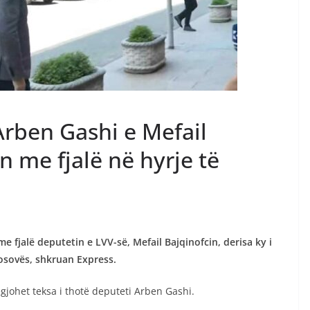
 Arben Gashi e Mefail
 me fjalë në hyrje të
 fjalë deputetin e LVV-së, Mefail Bajqinofcin, derisa ky i
osovës, shkruan Express.
dëgjohet teksa i thotë deputeti Arben Gashi.