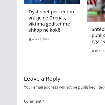
Dyshohet për tentim
vrasje në Drenas,
viktima goditet me
Shtëp
shkop në kokë
publik
June 22, 2025
nga “
June 22
Leave a Reply
Your email address will not be published.
Requ
Comment
*