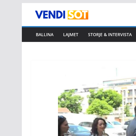
Skip
to
content
BALLINA
LAJMET
STORJE & INTERVISTA
LAJMET
Hoxha
është
nga n
August 8,