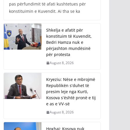
pas përfundimit të afati kushtetues për
konstituimin e Kuvendit. Ai tha se ka
Shkelja e afatit për
konstituim të Kuvendit,
Bedri Hamza nuk e
përjashton mundësinë
për protesta
August 8, 2026
Kryeziu: Nëse e mbrojmë
Republikën s’duhet të
presim leje nga Kurti,
Kosova s’është pronë e tij
e as e VV-së
August 8, 2026
Hoxhaj: Kosova nuk