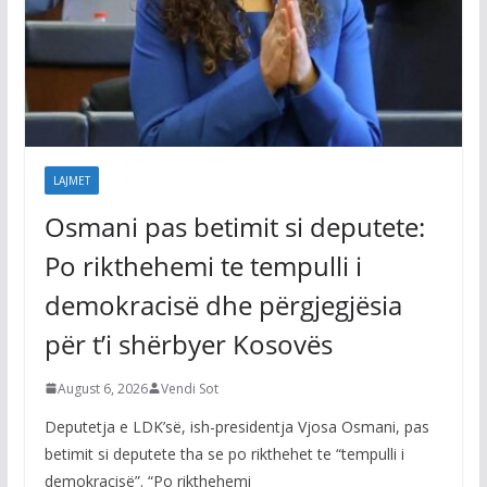
LAJMET
Osmani pas betimit si deputete:
Po rikthehemi te tempulli i
demokracisë dhe përgjegjësia
për t’i shërbyer Kosovës
August 6, 2026
Vendi Sot
Deputetja e LDK’së, ish-presidentja Vjosa Osmani, pas
betimit si deputete tha se po rikthehet te “tempulli i
demokracisë”. “Po rikthehemi