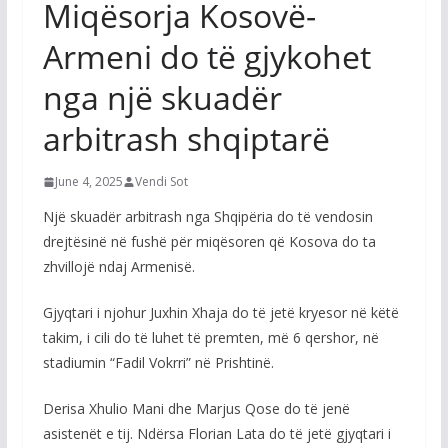
Miqësorja Kosovë-
Armeni do të gjykohet
nga një skuadër
arbitrash shqiptarë
June 4, 2025
Vendi Sot
Një skuadër arbitrash nga Shqipëria do të vendosin
drejtësinë në fushë për miqësoren që Kosova do ta
zhvillojë ndaj Armenisë.
Gjyqtari i njohur Juxhin Xhaja do të jetë kryesor në këtë
takim, i cili do të luhet të premten, më 6 qershor, në
stadiumin “Fadil Vokrri” në Prishtinë.
Derisa Xhulio Mani dhe Marjus Qose do të jenë
asistenët e tij. Ndërsa Florian Lata do të jetë gjyqtari i