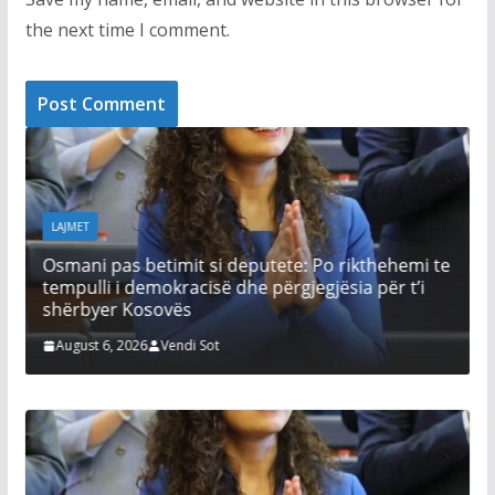
the next time I comment.
LAJMET
 pas betimit si deputete: Po rikthehemi te
Afati për ko
li i demokracisë dhe përgjegjësia për t’i
Kurti thotë 
yer Kosovës
zgjidhur çës
 6, 2026
Vendi Sot
August 6, 2026