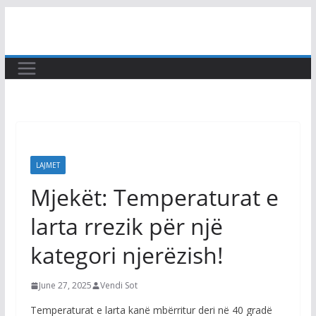
Skip
to
content
LAJMET
Mjekët: Temperaturat e
larta rrezik për një
kategori njerëzish!
June 27, 2025
Vendi Sot
Temperaturat e larta kanë mbërritur deri në 40 gradë