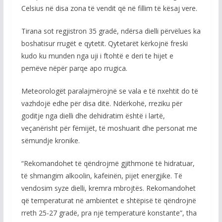
Celsius në disa zona të vendit që në fillim të kësaj vere.
Tirana sot regjistron 35 gradë, ndërsa dielli përvëlues ka
boshatisur rrugët e qytetit. Qytetarët kërkojnë freski
kudo ku munden nga uji i ftohtë e deri te hijet e
pemëve nëpër parqe apo rrugica.
Meteorologët paralajmërojnë se vala e të nxehtit do të
vazhdojë edhe për disa ditë. Ndërkohë, rreziku për
goditje nga dielli dhe dehidratim është i lartë,
veçanërisht për fëmijët, të moshuarit dhe personat me
sëmundje kronike.
“Rekomandohet të qëndrojmë gjithmonë të hidratuar,
të shmangim alkoolin, kafeinën, pijet energjike. Të
vendosim syze dielli, kremra mbrojtës. Rekomandohet
që temperaturat në ambientet e shtëpisë të qëndrojnë
rreth 25-27 gradë, pra një temperaturë konstante”, tha