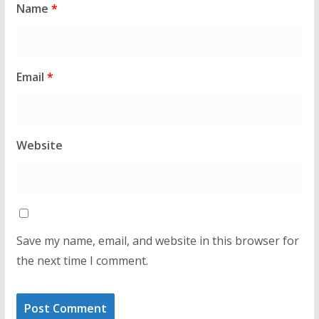
Name
*
Email
*
Website
Save my name, email, and website in this browser for
the next time I comment.
LAJMET
L
Osmani pas betimit si deputete: Po rikthehemi te
tempulli i demokracisë dhe përgjegjësia për t’i
Af
shërbyer Kosovës