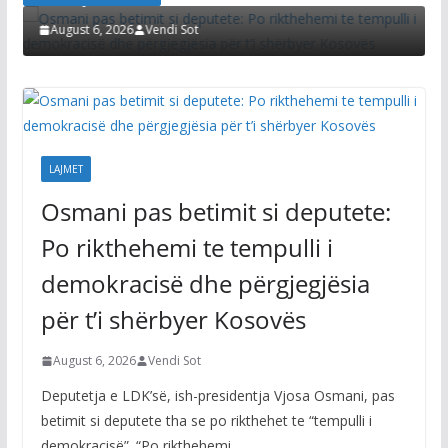
Ku
zg
August 6, 2026
Vendi Sot
A
LAJMET
Osmani pas betimit si deputete:
Po rikthehemi te tempulli i
demokracisë dhe përgjegjësia
për t’i shërbyer Kosovës
August 6, 2026
Vendi Sot
Deputetja e LDK’së, ish-presidentja Vjosa Osmani, pas
betimit si deputete tha se po rikthehet te “tempulli i
demokracisë”. “Po rikthehemi