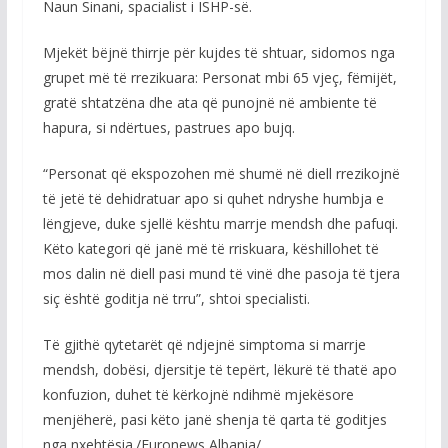
Naun Sinani, spacialist i ISHP-së.
Mjekët bëjnë thirrje për kujdes të shtuar, sidomos nga
grupet më të rrezikuara: Personat mbi 65 vjeç, fëmijët,
gratë shtatzëna dhe ata që punojnë në ambiente të
hapura, si ndërtues, pastrues apo bujq.
“Personat që ekspozohen më shumë në diell rrezikojnë
të jetë të dehidratuar apo si quhet ndryshe humbja e
lëngjeve, duke sjellë kështu marrje mendsh dhe pafuqi.
Këto kategori që janë më të rriskuara, këshillohet të
mos dalin në diell pasi mund të vinë dhe pasoja të tjera
siç është goditja në trru”, shtoi specialisti.
Të gjithë qytetarët që ndjejnë simptoma si marrje
mendsh, dobësi, djersitje të tepërt, lëkurë të thatë apo
konfuzion, duhet të kërkojnë ndihmë mjekësore
menjëherë, pasi këto janë shenja të qarta të goditjes
nga nxehtësia./Euronews Albania/