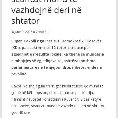
vazhdojnë deri në
shtator
June 9, 2025
Vendi Sot
Eugen Cakolli nga Instituti Demokratik i Kosovës
(KDI), pas caktimit të 12 tetorit si datë për
zgjedhjet e rregullta lokale, ka thënë se mundësia
e mbajtjes së zgjedhjeve të jashtëzakonshme
parlamentare në të njëjtën ditë, mbetet ende në
tavolinë.
Cakolli ka shpjeguar tri rrugët kushtetuese që mund të
çojnë në këtë opsion, duke shtuar se për të trija,
fillimisht nevojitet konstituimi i Kuvendit. Sipas këtyre
opsioneve, seancat mund të vazhdojnë deri në shtator,
çdo 48 orë.