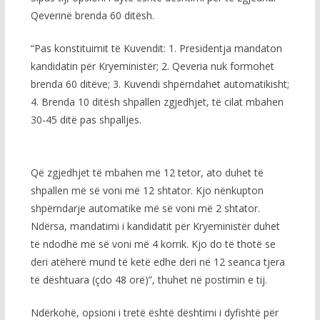
Qeverinë brenda 60 ditësh.
“Pas konstituimit të Kuvendit: 1. Presidentja mandaton
kandidatin për Kryeministër; 2. Qeveria nuk formohet
brenda 60 ditëve; 3. Kuvendi shpërndahet automatikisht;
4. Brenda 10 ditësh shpallen zgjedhjet, të cilat mbahen
30-45 ditë pas shpalljes.
Që zgjedhjet të mbahen më 12 tetor, ato duhet të
shpallen më së voni më 12 shtator. Kjo nënkupton
shpërndarje automatike më së voni më 2 shtator.
Ndërsa, mandatimi i kandidatit për Kryeministër duhet
të ndodhë më së voni më 4 korrik. Kjo do të thotë se
deri atëherë mund të ketë edhe deri në 12 seanca tjera
të dështuara (çdo 48 orë)”, thuhet në postimin e tij.
Ndërkohë, opsioni i tretë është dështimi i dyfishtë për