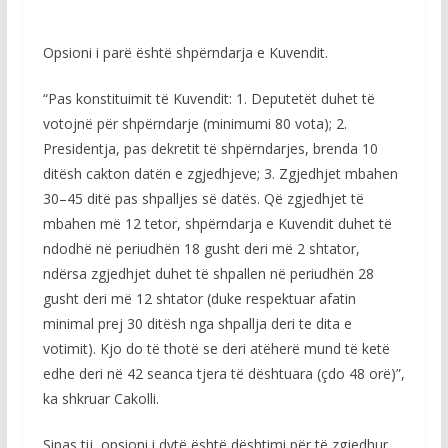
Opsioni i parë është shpërndarja e Kuvendit.
“Pas konstituimit të Kuvendit: 1. Deputetët duhet të
votojnë për shpërndarje (minimumi 80 vota); 2.
Presidentja, pas dekretit të shpërndarjes, brenda 10
ditësh cakton datën e zgjedhjeve; 3. Zgjedhjet mbahen
30–45 ditë pas shpalljes së datës. Që zgjedhjet të
mbahen më 12 tetor, shpërndarja e Kuvendit duhet të
ndodhë në periudhën 18 gusht deri më 2 shtator,
ndërsa zgjedhjet duhet të shpallen në periudhën 28
gusht deri më 12 shtator (duke respektuar afatin
minimal prej 30 ditësh nga shpallja deri te dita e
votimit). Kjo do të thotë se deri atëherë mund të ketë
edhe deri në 42 seanca tjera të dështuara (çdo 48 orë)”,
ka shkruar Cakolli.
Sipas tij, opsioni i dytë është dështimi për të zgjedhur