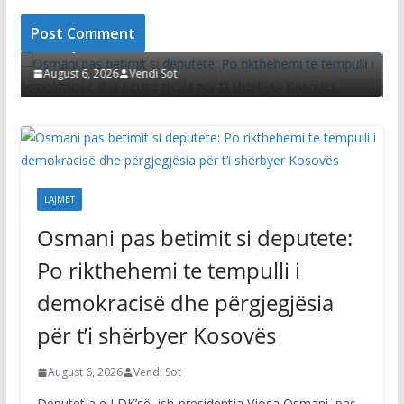
imit si deputete: Po rikthehemi te
kracisë dhe përgjegjësia për t’i
Afati për konstituim
vës
Kurti thotë se seanc
zgjidhur çështjen e P
Vendi Sot
August 6, 2026
Vendi So
LAJMET
Osmani pas betimit si deputete:
Po rikthehemi te tempulli i
demokracisë dhe përgjegjësia
për t’i shërbyer Kosovës
August 6, 2026
Vendi Sot