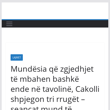
Skip
to
content
LAJMET
Mundësia që zgjedhjet
të mbahen bashkë
ende në tavolinë, Cakolli
shpjegon tri rrugët –
seancat mund të