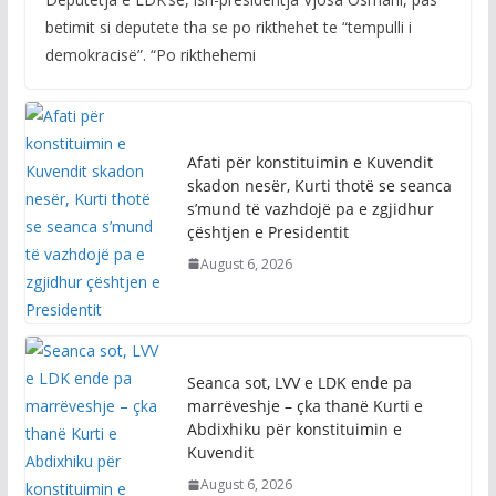
Deputetja e LDK’së, ish-presidentja Vjosa Osmani, pas
betimit si deputete tha se po rikthehet te “tempulli i
demokracisë”. “Po rikthehemi
Afati për konstituimin e Kuvendit
skadon nesër, Kurti thotë se seanca
s’mund të vazhdojë pa e zgjidhur
çështjen e Presidentit
August 6, 2026
Seanca sot, LVV e LDK ende pa
marrëveshje – çka thanë Kurti e
Abdixhiku për konstituimin e
Kuvendit