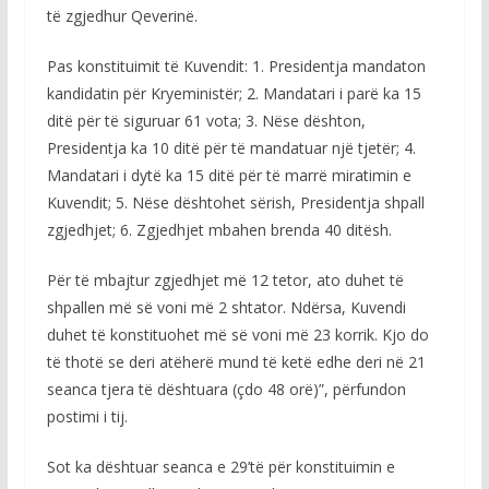
të zgjedhur Qeverinë.
Pas konstituimit të Kuvendit: 1. Presidentja mandaton
kandidatin për Kryeministër; 2. Mandatari i parë ka 15
ditë për të siguruar 61 vota; 3. Nëse dështon,
Presidentja ka 10 ditë për të mandatuar një tjetër; 4.
Mandatari i dytë ka 15 ditë për të marrë miratimin e
Kuvendit; 5. Nëse dështohet sërish, Presidentja shpall
zgjedhjet; 6. Zgjedhjet mbahen brenda 40 ditësh.
Për të mbajtur zgjedhjet më 12 tetor, ato duhet të
shpallen më së voni më 2 shtator. Ndërsa, Kuvendi
duhet të konstituohet më së voni më 23 korrik. Kjo do
të thotë se deri atëherë mund të ketë edhe deri në 21
seanca tjera të dështuara (çdo 48 orë)”, përfundon
postimi i tij.
Sot ka dështuar seanca e 29’të për konstituimin e