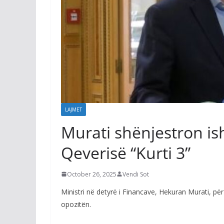
LAJMET
Murati shënjestron is
Qeverisë “Kurti 3”
October 26, 2025
Vendi Sot
Ministri në detyrë i Financave, Hekuran Murati, për 
opozitën.