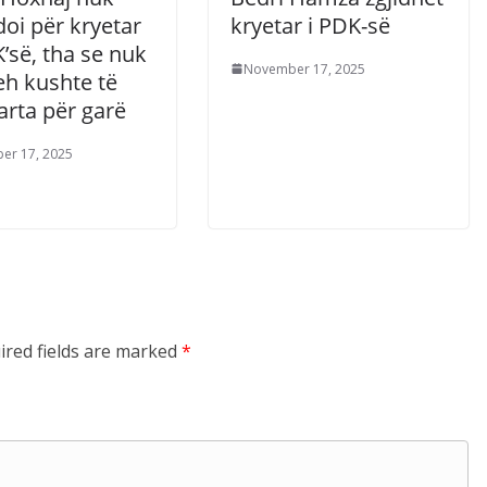
oi për kryetar
kryetar i PDK-së
’së, tha se nuk
November 17, 2025
eh kushte të
arta për garë
er 17, 2025
ired fields are marked
*