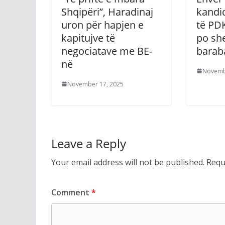
Shqipëri”, Haradinaj
kandid
uron për hapjen e
të PDK
kapitujve të
po sh
negociatave me BE-
barab
në
Novemb
November 17, 2025
Leave a Reply
Your email address will not be published.
Requ
Comment
*