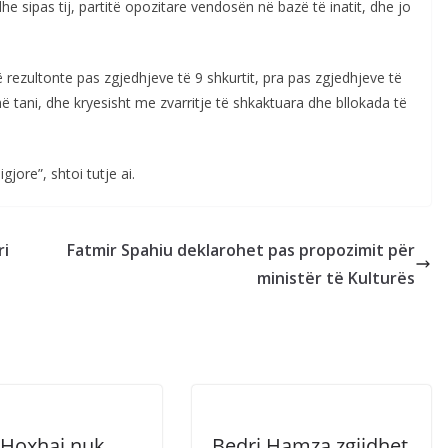
he sipas tij, partitë opozitare vendosën në bazë të inatit, dhe jo
 rezultonte pas zgjedhjeve të 9 shkurtit, pra pas zgjedhjeve të
 më tani, dhe kryesisht me zvarritje të shkaktuara dhe bllokada të
jore”, shtoi tutje ai.
ri
Fatmir Spahiu deklarohet pas propozimit për
ministër të Kulturës
 Hoxhaj nuk
Bedri Hamza zgjidhet