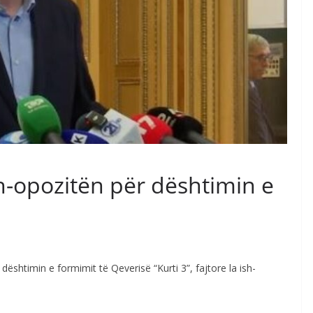
h-opozitën për dështimin e
dështimin e formimit të Qeverisë “Kurti 3”, fajtore la ish-