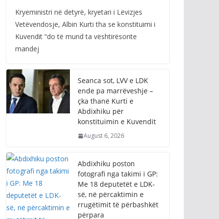
Kryeministri në detyrë, kryetari i Lëvizjes
Vetëvendosje, Albin Kurti tha se konstituimi i
Kuvendit “do të mund ta vështirësonte
mandej
Seanca sot, LVV e LDK
ende pa marrëveshje –
çka thanë Kurti e
Abdixhiku për
konstituimin e Kuvendit
August 6, 2026
Abdixhiku poston
fotografi nga takimi i GP:
Me 18 deputetët e LDK-
së, në përcaktimin e
rrugëtimit të përbashkët
përpara
August 5, 2026