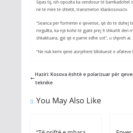
Sipas tij, ish-opozita ka vendosur të barrikadohet d
në të mirë të shtetit, transmeton Klankosova.tv.
“Seanca për formimin e qeverisë, që do të duhej të
rregullta, ka një kohë të gjatë prej 9 shkurtit deri
shkaktuara, gjë që e pamë edhe sot”, u shpreh ai.
“Ne nuk kemi qenë asnjëherë bllokuesit e afateve lig
Haziri: Kosova është e polarizuar për qeve
teknike
You May Also Like
“Të priftë e mbara
Enver