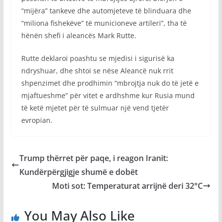
“mijëra” tankeve dhe automjeteve të blinduara dhe
“miliona fishekëve” të municioneve artileri”, tha të
hënën shefi i aleancës Mark Rutte.
Rutte deklaroi poashtu se mjedisi i sigurisë ka
ndryshuar, dhe shtoi se nëse Aleancë nuk rrit
shpenzimet dhe prodhimin “mbrojtja nuk do të jetë e
mjaftueshme” për vitet e ardhshme kur Rusia mund
të ketë mjetet për të sulmuar një vend tjetër
evropian.
Trump thërret për paqe, i reagon Iranit:
Kundërpërgjigje shumë e dobët
Moti sot: Temperaturat arrijnë deri 32°C
You May Also Like