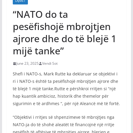
LAJMET
“NATO do ta
pesëfishojë mbrojtjen
ajrore dhe do të blejë 1
mijë tanke”
June 23, 2025
Vendi Sot
Shefi i NATO-s, Mark Rutte ka deklaruar se objektivi i
ri i NATO-s është ta pesëfishojë mbrojtjen ajrore dhe
të blejë 1 mijë tanke.Rutte e përshkroi rritjen si “një
hap kuantik ambicioz, historik dhe themelor për
sigurimin e të ardhmes “, për një Aleancë më të fortë.
“Objektivi i rritjes së shpenzimeve të mbrojtjes nga
NATO-ja do të shohë aleatët të financojnë një rritje
pesëfish të aftësive të mbrojtjes ajrore, blerjen e