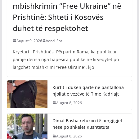
mbishkrimin “Free Ukraine” në
Prishtinë: Shteti i Kosovës
duhet të respektohet
August 9, 2026
Vendi Sot
Kryetari i Prishtinës, Përparim Rama, ka publikuar
pamje derisa nga hapësira publike në kryeqytet po
largohet mbishkrimi “Free Ukraine”, kjo
Kurtit i duken qartë në pantallona
njollat e vezëve të Time Kadriajt
August 8, 2026
Dimal Basha refuzon të përgjigjet
nëse po shkelet Kushtetuta
August 8, 2026