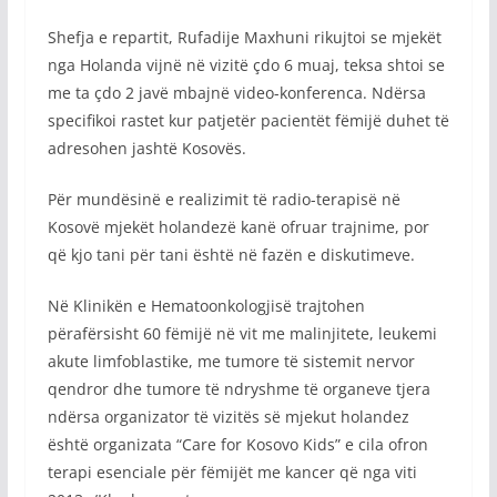
Shefja e repartit, Rufadije Maxhuni rikujtoi se mjekët
nga Holanda vijnë në vizitë çdo 6 muaj, teksa shtoi se
me ta çdo 2 javë mbajnë video-konferenca. Ndërsa
specifikoi rastet kur patjetër pacientët fëmijë duhet të
adresohen jashtë Kosovës.
Për mundësinë e realizimit të radio-terapisë në
Kosovë mjekët holandezë kanë ofruar trajnime, por
që kjo tani për tani është në fazën e diskutimeve.
Në Klinikën e Hematoonkologjisë trajtohen
përafërsisht 60 fëmijë në vit me malinjitete, leukemi
akute limfoblastike, me tumore të sistemit nervor
qendror dhe tumore të ndryshme të organeve tjera
ndërsa organizator të vizitës së mjekut holandez
është organizata “Care for Kosovo Kids” e cila ofron
terapi esenciale për fëmijët me kancer që nga viti