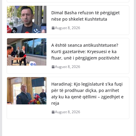
Dimal Basha refuzon të përgjigjet
nëse po shkelet Kushtetuta
August 8, 2026
A është seanca antikushtetuese?
Kurti gazetarëve: Kryesuesi e ka
ftuar, unë i përgjigjem pozitivisht
August 8, 2026
Haradinaj: Kjo legjislaturë s’ka fuqi
për të prodhuar diçka, po arrihet
aty ku ka qenë qëllimi – zgjedhjet e
reja
August 8, 2026