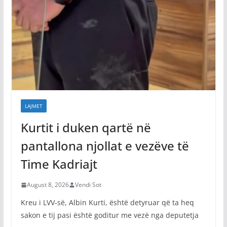
LAJMET
Kurtit i duken qartë në
pantallona njollat e vezëve të
Time Kadriajt
August 8, 2026
Vendi Sot
Kreu i LVV-së, Albin Kurti, është detyruar që ta heq
sakon e tij pasi është goditur me vezë nga deputetja