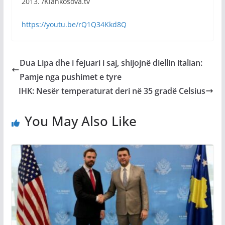
2013. /Klankosova.tv
https://youtu.be/rQ1Q34Kkd8Q
Dua Lipa dhe i fejuari i saj, shijojnë diellin italian:
Pamje nga pushimet e tyre
IHK: Nesër temperaturat deri në 35 gradë Celsius
You May Also Like