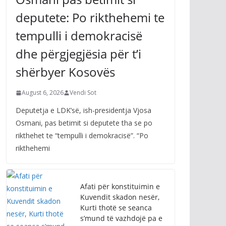
deputete: Po rikthehemi te
tempulli i demokracisë
dhe përgjegjësia për t’i
shërbyer Kosovës
August 6, 2026
Vendi Sot
Deputetja e LDK’së, ish-presidentja Vjosa
Osmani, pas betimit si deputete tha se po
rikthehet te “tempulli i demokracisë”. “Po
rikthehemi
Afati për konstituimin e
Kuvendit skadon nesër,
Kurti thotë se seanca
s’mund të vazhdojë pa e