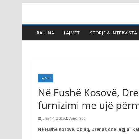
Skip
to
content
BALLINA
LAJMET
STORJE & INTERVISTA
LAJMET
Në Fushë Kosovë, Dren
furnizimi me ujë për
June 14, 2025
Vendi Sot
Në Fushë Kosovë, Obiliq, Drenas dhe lagjja “Ka