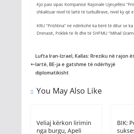
Kjo pasi sipas Kompanisë Rajonale Ujësjellësi “Pri
shkaktuar nivel të lartë të turbullirave, nivel ky që 
KRU “Prishtina” në ndërkohë ka bërë të ditur se k
Drenasit, Poklek të Ri dhe të SHFMU “Mihail Gra
Lufta Iran-Izrael, Kallas: Rreziku në rajon ë
lartë, BE-ja e gatshme të ndërhyjë
diplomatikisht
You May Also Like
Veliaj kërkon lirimin
BIK: 
nga burgu, Apeli
sukses