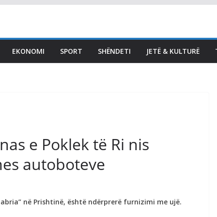
Abdixhiku poston
fotografi nga takimi i GP:
Me 18 deputetët e LDK-
EKONOMI
SPORT
SHËNDETI
JETË & KULTURË
së, në përcaktimin e
rrugëtimit të përbashkët
përpara
August 5, 2026
Vendi Sot
as e Poklek të Ri nis
mes autoboteve
labria” në Prishtinë, është ndërprerë furnizimi me ujë.