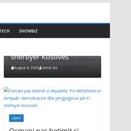
LAJMET
Afati p
Osmani pas betimit si
Kuvend
deputete: Po rikthehemi
Kurti t
TECH
SHOWBIZ
te tempulli i demokracisë
s’mund
dhe përgjegjësia për t’i
zgjidhu
shërbyer Kosovës
Preside
August 6, 2026
Vendi Sot
August 6, 2
LAJMET
Osmani pas betimit si