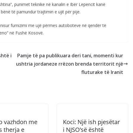
shtina”, punimet teknike në kanalin e Ibër Lepencit kanë
e bënë të pamundur trajtimin e ujit për pije.
a nisur furnizimi me ujë përmes autoboteve në qendër të
meno” në Fushë Kosovë.
shtë i
Pamje të pa publikuara deri tani, momenti kur
ushtria jordaneze rrëzon brenda territorit një
fluturake të Iranit
Po vazhdon me
Koci: Një ish pjesëtar
 therja e
i NJSO’së është