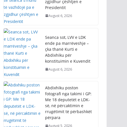
zgjidhur çështjen e
Presidentit
August 6, 2026
Seanca sot, LVV e LDK
ende pa marrëveshje –
çka thanë Kurti e
Abdixhiku për
konstituimin e Kuvendit
August 6, 2026
Abdixhiku poston
fotografi nga takimi i GP:
Me 18 deputetët e LDK-
së, në përcaktimin e
rrugëtimit të përbashkët
përpara
August 5, 2026