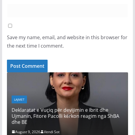
Save my name, email, and website in this browser for
the next time I comment.
LAJMET
Daut Haradinaj: Rruga e vetmja r
jimin e Ibrit dhe
kthyer shtetin në binarë demokra
ërkon reagim nga ShBA
vjen Albin
August 9, 2026
Vendi Sot