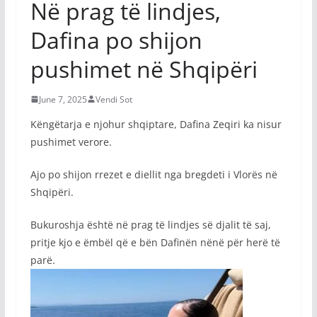
Në prag të lindjes,
Dafina po shijon
pushimet në Shqipëri
June 7, 2025
Vendi Sot
Këngëtarja e njohur shqiptare, Dafina Zeqiri ka nisur
pushimet verore.
Ajo po shijon rrezet e diellit nga bregdeti i Vlorës në
Shqipëri.
Bukuroshja është në prag të lindjes së djalit të saj,
pritje kjo e ëmbël që e bën Dafinën nënë për herë të
parë.