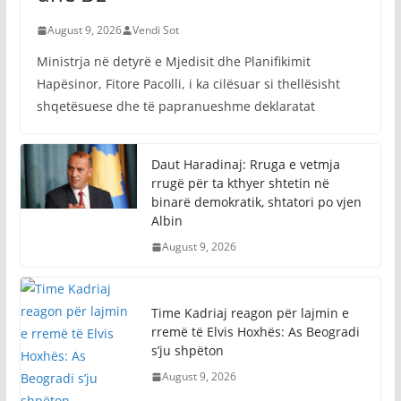
August 9, 2026
Vendi Sot
Ministrja në detyrë e Mjedisit dhe Planifikimit
Hapësinor, Fitore Pacolli, i ka cilësuar si thellësisht
shqetësuese dhe të papranueshme deklaratat
Daut Haradinaj: Rruga e vetmja
rrugë për ta kthyer shtetin në
binarë demokratik, shtatori po vjen
Albin
August 9, 2026
Time Kadriaj reagon për lajmin e
rremë të Elvis Hoxhës: As Beogradi
s’ju shpëton
August 9, 2026