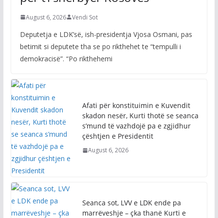
për t’i shërbyer Kosovës
August 6, 2026
Vendi Sot
Deputetja e LDK’së, ish-presidentja Vjosa Osmani, pas
betimit si deputete tha se po rikthehet te “tempulli i
demokracisë”. “Po rikthehemi
Afati për konstituimin e Kuvendit
skadon nesër, Kurti thotë se seanca
s’mund të vazhdojë pa e zgjidhur
çështjen e Presidentit
August 6, 2026
Seanca sot, LVV e LDK ende pa