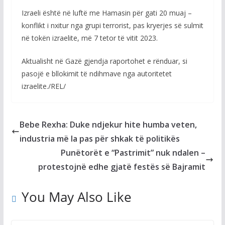
Izraeli është në luftë me Hamasin për gati 20 muaj –
konflikt i nxitur nga grupi terrorist, pas kryerjes së sulmit
në tokën izraelite, më 7 tetor të vitit 2023.
Aktualisht në Gazë gjendja raportohet e rënduar, si
pasojë e bllokimit të ndihmave nga autoritetet
izraelite./REL/
Bebe Rexha: Duke ndjekur hite humba veten,
industria më la pas për shkak të politikës
Punëtorët e “Pastrimit” nuk ndalen –
protestojnë edhe gjatë festës së Bajramit
You May Also Like