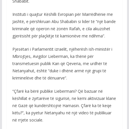
Shababit.
Instituti i quajtur Këshilli Evropian për Marrëdhënie me
Jashtë, e përshkruan Abu Shababin si lider të “një bande
kriminale që operon në zonën Rafah, e cila akuzohet
gjerësisht për plaçkitje të kamionëve me ndihma”.
Pjesëtari i Parlamentit izraelit, njëherësh ish-ministër i
Mbrojtjes, Avigdor Lieberman, ka thënë për
transmetuesin publik Kan që Qeveria, me urdhër të
Netanyahut, është “duke i dhënë armë një grupi të
kriminelëve dhe të dënuarve”.
“Çfarë ka bërë publike Liebermani? Që bazuar në
këshillat e zyrtarëve të sigurisë, ne kemi aktivizuar klane
në Gazë që kundërshtojnë Hamasin. Çfarë ka të keqe
këtu?”, ka pyetur Netanyahu në një video të publikuar
në rrjete sociale.