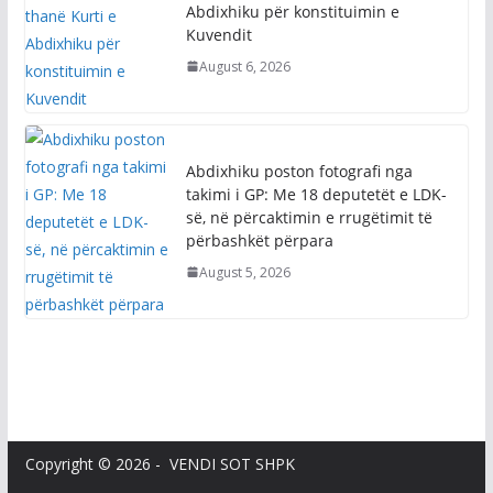
marrëveshje – çka thanë Kurti e
Abdixhiku për konstituimin e
Kuvendit
August 6, 2026
Abdixhiku poston fotografi nga
takimi i GP: Me 18 deputetët e LDK-
së, në përcaktimin e rrugëtimit të
përbashkët përpara
August 5, 2026
Copyright © 2026 - VENDI SOT SHPK