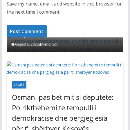
Save my name, email, and website in this browser for
the next time I comment.
LAJMET
 pas betimit si deputete: Po rikthehemi te
li i demokracisë dhe përgjegjësia për t’i
Afati për ko
yer Kosovës
Kurti thotë 
zgjidhur çës
 6, 2026
Vendi Sot
August 6, 2026
LAJMET
Osmani pas betimit si deputete:
Po rikthehemi te tempulli i
demokracisë dhe përgjegjësia