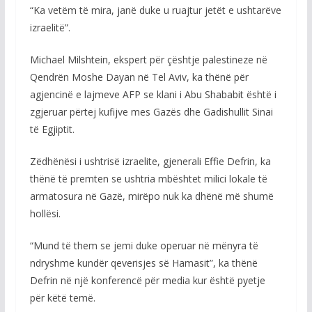
“Ka vetëm të mira, janë duke u ruajtur jetët e ushtarëve
izraelitë”.
Michael Milshtein, ekspert për çështje palestineze në
Qendrën Moshe Dayan në Tel Aviv, ka thënë për
agjencinë e lajmeve AFP se klani i Abu Shababit është i
zgjeruar përtej kufijve mes Gazës dhe Gadishullit Sinai
të Egjiptit.
Zëdhënësi i ushtrisë izraelite, gjenerali Effie Defrin, ka
thënë të premten se ushtria mbështet milici lokale të
armatosura në Gazë, mirëpo nuk ka dhënë më shumë
hollësi.
“Mund të them se jemi duke operuar në mënyra të
ndryshme kundër qeverisjes së Hamasit”, ka thënë
Defrin në një konferencë për media kur është pyetje
për këtë temë.