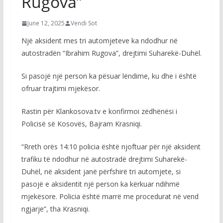
Rugova”
June 12, 2025
Vendi Sot
Një aksident mes tri automjeteve ka ndodhur në
autostradën “Ibrahim Rugova”, drejtimi Suharekë-Duhël.
Si pasojë një person ka pësuar lëndime, ku dhe i është
ofruar trajtimi mjekësor.
Rastin për Klankosova.tv e konfirmoi zëdhënësi i
Policisë së Kosovës, Bajram Krasniqi.
“Rreth orës 14:10 policia është njoftuar për një aksident
trafiku të ndodhur në autostradë drejtimi Suharekë-
Duhël, në aksident janë përfshirë tri automjete, si
pasojë e aksidentit një person ka kërkuar ndihmë
mjekësore. Policia është marrë me procedurat në vend
ngjarje”, tha Krasniqi.