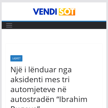
Skip
to
content
LAJMET
Një i lënduar nga
aksidenti mes tri
automjeteve në
autostradën “Ibrahim