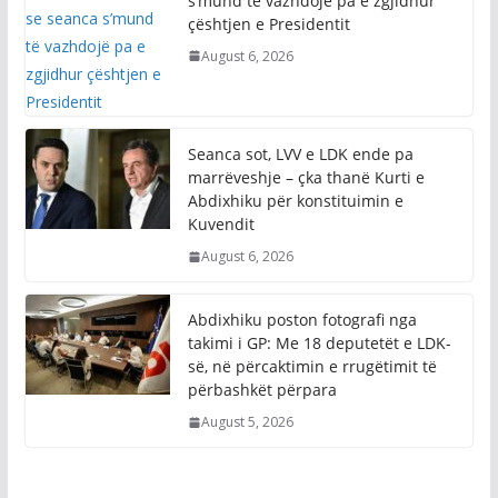
s’mund të vazhdojë pa e zgjidhur
çështjen e Presidentit
August 6, 2026
Seanca sot, LVV e LDK ende pa
marrëveshje – çka thanë Kurti e
Abdixhiku për konstituimin e
Kuvendit
August 6, 2026
Abdixhiku poston fotografi nga
takimi i GP: Me 18 deputetët e LDK-
së, në përcaktimin e rrugëtimit të
përbashkët përpara
August 5, 2026