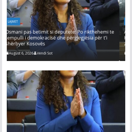
LAJMET
putete: Po rikthehemi te
Afati për konstituimin e Kuven
e përgjegjësia për t’i
Kurti thotë se seanca s’mund 
zgjidhur çështjen e Presidentit
August 6, 2026
Vendi Sot