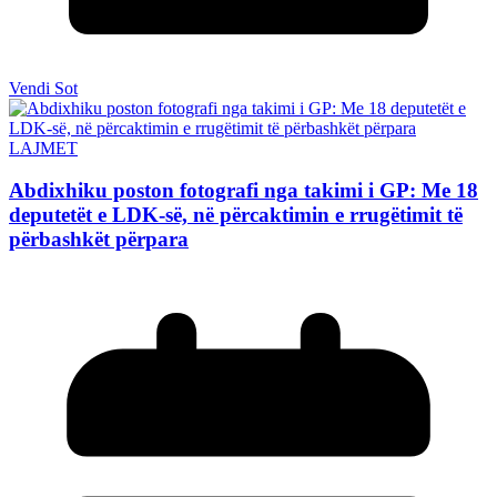
Vendi Sot
LAJMET
Abdixhiku poston fotografi nga takimi i GP: Me 18
deputetët e LDK-së, në përcaktimin e rrugëtimit të
përbashkët përpara