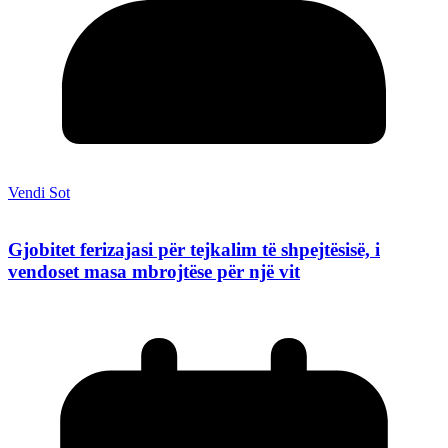
Vendi Sot
Gjobitet ferizajasi për tejkalim të shpejtësisë, i
vendoset masa mbrojtëse për një vit