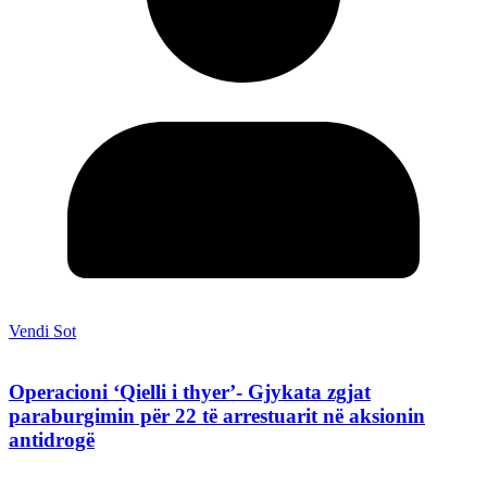
Vendi Sot
Operacioni ‘Qielli i thyer’- Gjykata zgjat
paraburgimin për 22 të arrestuarit në aksionin
antidrogë