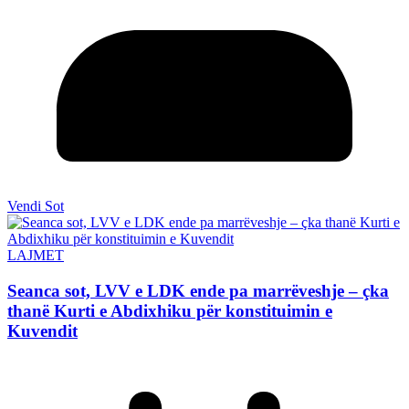
Vendi Sot
LAJMET
Seanca sot, LVV e LDK ende pa marrëveshje – çka
thanë Kurti e Abdixhiku për konstituimin e
Kuvendit