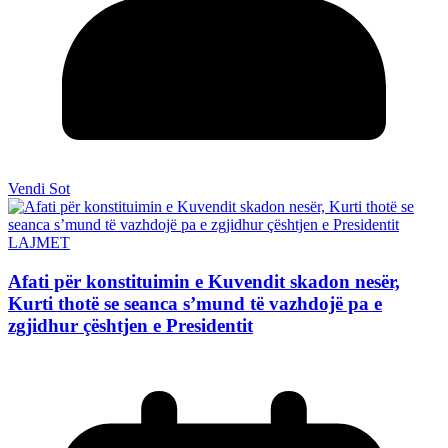
Vendi Sot
LAJMET
Afati për konstituimin e Kuvendit skadon nesër,
Kurti thotë se seanca s’mund të vazhdojë pa e
zgjidhur çështjen e Presidentit