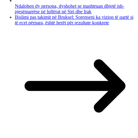
Ndalohen dy persona, dyshohet se mashtruan dhjetë ish-
pjesëmarrëse në luftërat në Siri dhe Irak
Bislimi pas takimit në Bruksel: Sorenseni ka vizion të qartë si
të ecet përpara, është herët për rezultate konkrete