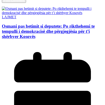
LAJMET
Osmani pas betimit si deputete: Po rikthehemi te
tempulli i demokracisë dhe përgjegjësia për t’i
shërbyer Kosovës