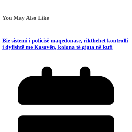
You May Also Like
Bie sistemi i policisë maqedonase, rikthehet kontrolli
i dyfishtë me Kosovën, kolona të gjata në kufi