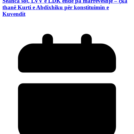
Seanca sot, LVV e LDK ende pa marrëveshje – çka
thanë Kurti e Abdixhiku për konstituimin e
Kuvendit