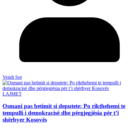
Vendi Sot
LAJMET
Osmani pas betimit si deputete: Po rikthehemi te
tempulli i demokracisë dhe përgjegjësia për t’i
shërbyer Kosovës