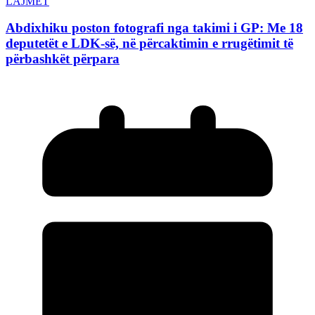
LAJMET
Abdixhiku poston fotografi nga takimi i GP: Me 18
deputetët e LDK-së, në përcaktimin e rrugëtimit të
përbashkët përpara