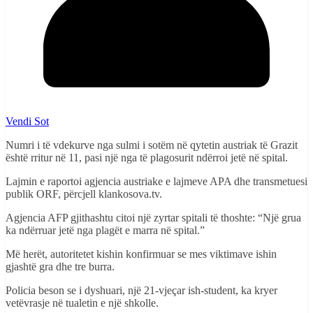
Vendi Sot
Numri i të vdekurve nga sulmi i sotëm në qytetin austriak të Grazit
është rritur në 11, pasi një nga të plagosurit ndërroi jetë në spital.
Lajmin e raportoi agjencia austriake e lajmeve APA dhe transmetuesi
publik ORF, përcjell klankosova.tv.
Agjencia AFP gjithashtu citoi një zyrtar spitali të thoshte: “Një grua
ka ndërruar jetë nga plagët e marra në spital.”
Më herët, autoritetet kishin konfirmuar se mes viktimave ishin
gjashtë gra dhe tre burra.
Policia beson se i dyshuari, një 21-vjeçar ish-student, ka kryer
vetëvrasje në tualetin e një shkolle.