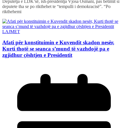
Deputetja e LDK’së, ish-presidentja Vjosa Osmani, pas betimit si
deputete tha se po rikthehet te “tempulli i demokracisë”. “Po
rikthehemi
LAJMET
Afati për konstituimin e Kuvendit skadon nesër,
Kurti thotë se seanca s’mund të vazhdojë pa e
zgjidhur çështjen e Presidentit