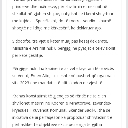
prindërve dhe nxënësve, për zhvillimin e mësimit në
shkollat në gjuhën shqipe, natyrisht se i kemi shqyrtuar
me kujdes… Specifikisht, do të merret vendimi shumë
shpejtë në lidhje me kërkesën”, ka deklaruar ajo.
Sidoqoftë, tre vjet e katër muaj pas kësaj deklarate,
Ministria e Arsimit nuk u përgjigj në pyetjet e televizionit
për këtë çështje.
Përgjigje nuk dha kabineti e as vetë kryetar i Mitrovicës
së Veriut, Erden Atiq, i cili është në pushtet që nga maji i
vitit 2023 dhe mandati i të cilit skadon në vjeshtë.
Krahas konstatimit të gjendjes së rëndë në të cilën
zhvillohet mësimi në Kodrën e Minatorëve, zëvendës-
kryesuesi i Kuvendit Komunal, Skender Sadiku, tha se
iniciativa që ai përfaqëson ka propozuar shfrytëzimit e
përbashkët të objekteve ekzistuese nga të gjitha