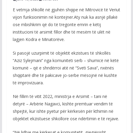
E vetmja shkollë në gjuhën shqipe në Mitrovicë të Veriut
vijon funksionimin në kontejner.Aty nuk ka asnjë pllakë
ose mbishkrim që do të tregonte emrin e këtij
institucioni të arsimit fillor dhe të mesëm të ulët në
lagjen Kodra e Minatorëve.
Si pasojë uzurpimit të objektit ekzistues të shkollës
“Aziz Sylejmani” nga komuniteti serb – shumicë në këtë
komunë – që e shndërroi atë në “Sveti Sava”, nxënës
shqiptarë dhe të pakicave jo-serbe mësojnë në kushte
të improvizuara.
Në fillim të vitit 2022, ministrja e Arsimit – tani në
detyrë – Arbërie Nagavci, kishte premtuar vendim të
shpejtë, kur ishte pyetur për kërkesën për kthimin në
objektet ekzistuese shkollore ose ndërtimin e të rejave.
“Në lidhje me kërkesat e komunitetit, gjegjësisht