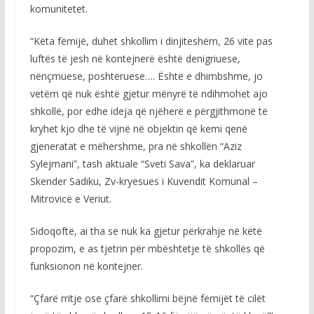
komunitetet.
“Këta fëmijë, duhet shkollim i dinjiteshëm, 26 vite pas
luftës të jesh në kontejnerë është denigriuese,
nënçmuese, poshtëruese…. Është e dhimbshme, jo
vetëm që nuk është gjetur mënyrë të ndihmohet ajo
shkollë, por edhe ideja që njëherë e përgjithmonë të
kryhet kjo dhe të vijnë në objektin që kemi qenë
gjeneratat e mëhershme, pra në shkollën “Aziz
Sylejmani”, tash aktuale “Sveti Sava”, ka deklaruar
Skender Sadiku, Zv-kryesues i Kuvendit Komunal –
Mitrovicë e Veriut.
Sidoqoftë, ai tha se nuk ka gjetur përkrahje në këtë
propozim, e as tjetrin për mbështetje të shkollës që
funksionon në kontejner.
“Çfarë rritje ose çfarë shkollimi bëjnë fëmijët të cilët