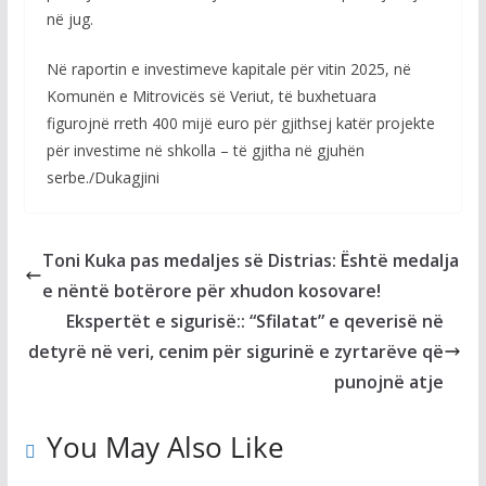
në jug.
Në raportin e investimeve kapitale për vitin 2025, në
Komunën e Mitrovicës së Veriut, të buxhetuara
figurojnë rreth 400 mijë euro për gjithsej katër projekte
për investime në shkolla – të gjitha në gjuhën
serbe./Dukagjini
Toni Kuka pas medaljes së Distrias: Është medalja
e nëntë botërore për xhudon kosovare!
Ekspertët e sigurisë:: “Sfilatat” e qeverisë në
detyrë në veri, cenim për sigurinë e zyrtarëve që
punojnë atje
You May Also Like