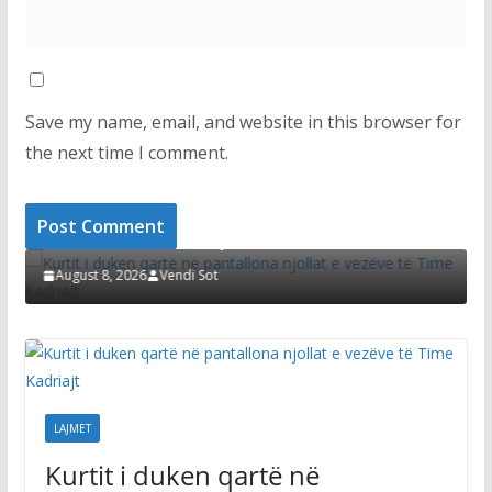
Save my name, email, and website in this browser for
the next time I comment.
LAJMET
duken qartë në pantallona njollat e
Dimal Basha ref
 Time Kadriajt
shkelet Kushte
 2026
Vendi Sot
August 8, 2026
V
LAJMET
Kurtit i duken qartë në