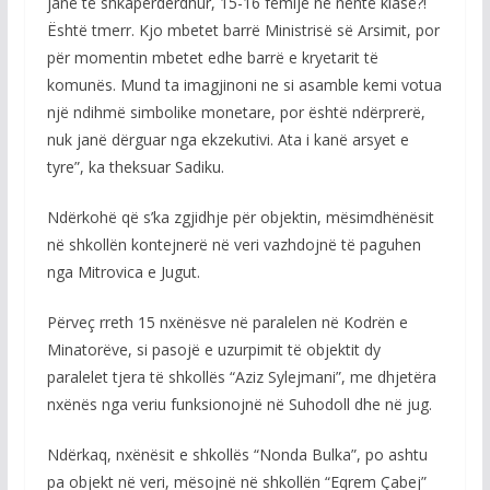
janë të shkapërderdhur, 15-16 fëmijë në nëntë klasë?!
Është tmerr. Kjo mbetet barrë Ministrisë së Arsimit, por
për momentin mbetet edhe barrë e kryetarit të
komunës. Mund ta imagjinoni ne si asamble kemi votua
një ndihmë simbolike monetare, por është ndërprerë,
nuk janë dërguar nga ekzekutivi. Ata i kanë arsyet e
tyre”, ka theksuar Sadiku.
Ndërkohë që s’ka zgjidhje për objektin, mësimdhënësit
në shkollën kontejnerë në veri vazhdojnë të paguhen
nga Mitrovica e Jugut.
Përveç rreth 15 nxënësve në paralelen në Kodrën e
Minatorëve, si pasojë e uzurpimit të objektit dy
paralelet tjera të shkollës “Aziz Sylejmani”, me dhjetëra
nxënës nga veriu funksionojnë në Suhodoll dhe në jug.
Ndërkaq, nxënësit e shkollës “Nonda Bulka”, po ashtu
pa objekt në veri, mësojnë në shkollën “Eqrem Çabej”