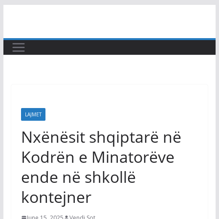
Skip
to
content
LAJMET
Nxënësit shqiptarë në
Kodrën e Minatorëve
ende në shkollë
kontejner
June 15, 2025
Vendi Sot