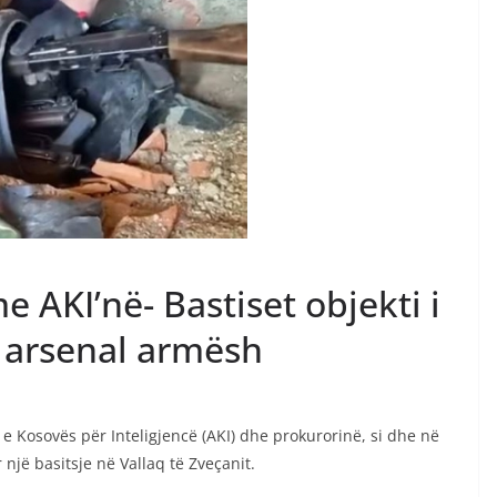
e AKI’në- Bastiset objekti i
t arsenal armësh
 Kosovës për Inteligjencë (AKI) dhe prokurorinë, si dhe në
 një basitsje në Vallaq të Zveçanit.