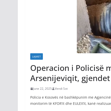
LAJMET
Operacion i Policisë m
Arsenijeviqit, gjende
June 22, 2025
Vendi Sot
Policia e Kosovës në bashkëpunim me Agjencinë e
monitorim të KFOR’it dhe EULEX’it, kanë realizuar