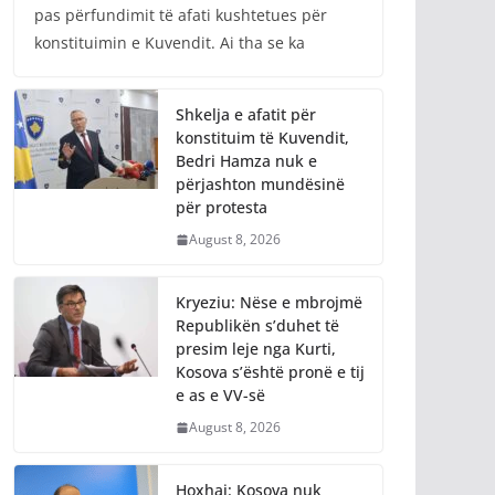
pas përfundimit të afati kushtetues për
konstituimin e Kuvendit. Ai tha se ka
Shkelja e afatit për
konstituim të Kuvendit,
Bedri Hamza nuk e
përjashton mundësinë
për protesta
August 8, 2026
Kryeziu: Nëse e mbrojmë
Republikën s’duhet të
presim leje nga Kurti,
Kosova s’është pronë e tij
e as e VV-së
August 8, 2026
Hoxhaj: Kosova nuk