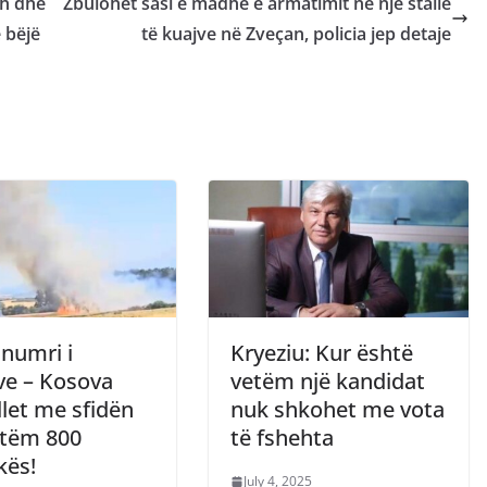
sh dhe
Zbulohet sasi e madhe e armatimit në një stallë
 bëjë
të kuajve në Zveçan, policia jep detaje
 numri i
Kryeziu: Kur është
ve – Kosova
vetëm një kandidat
let me sfidën
nuk shkohet me vota
tëm 800
të fshehta
ikës!
July 4, 2025