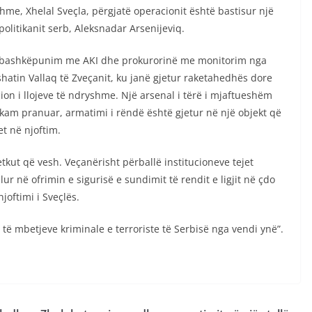
shme, Xhelal Sveçla, përgjatë operacionit është bastisur një
politikanit serb, Aleksnadar Arsenijeviq.
s në bashkëpunim me AKI dhe prokurorinë me monitorim nga
shatin Vallaq të Zveçanit, ku janë gjetur raketahedhës dore
ion i llojeve të ndryshme. Një arsenal i tërë i mjaftueshëm
ë kam pranuar, armatimi i rëndë është gjetur në një objekt që
et në njoftim.
tkut që vesh. Veçanërisht përballë institucioneve tejet
ur në ofrimin e sigurisë e sundimit të rendit e ligjit në çdo
njoftimi i Sveçlës.
 të mbetjeve kriminale e terroriste të Serbisë nga vendi ynë”.