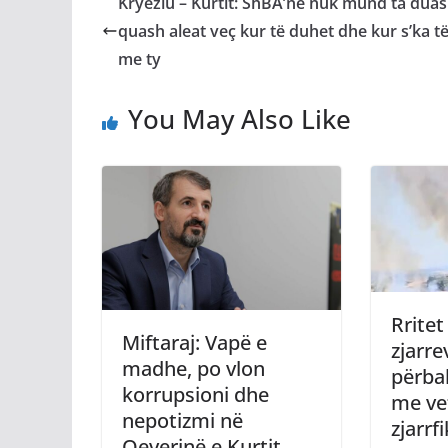
Kryeziu – Kurtit: ShBA’në nuk mund ta dua
quash aleat veç kur të duhet dhe kur s’ka të
me ty
You May Also Like
Rritet
Miftaraj: Vapë e
zjarre
madhe, po vlon
përbal
korrupsioni dhe
me ve
nepotizmi në
zjarrf
Qeverinë e Kurtit