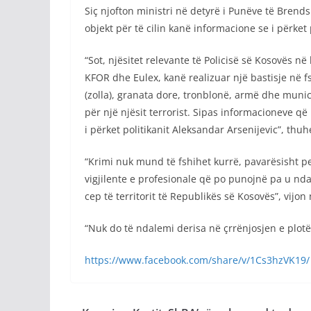
Siç njofton ministri në detyrë i Punëve të Brend
objekt për të cilin kanë informacione se i përket 
“Sot, njësitet relevante të Policisë së Kosovë
KFOR dhe Eulex, kanë realizuar një bastisje në f
(zolla), granata dore, tronblonë, armë dhe munic
për një njësit terrorist. Sipas informacioneve q
i përket politikanit Aleksandar Arsenijevic”, thuh
“Krimi nuk mund të fshihet kurrë, pavarësisht pe
vigjilente e profesionale që po punojnë pa u ndal
cep të territorit të Republikës së Kosovës”, vijon 
“Nuk do të ndalemi derisa në çrrënjosjen e plotë
https://www.facebook.com/share/v/1Cs3hzVK19/