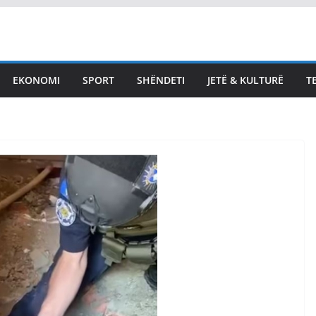
EKONOMI
SPORT
SHËNDETI
JETË & KULTURË
T
LAJMET
Bekë Berisha për Kurti
Duhet me ia marrë
qeverinë këtij njeriu të
ova nuk
keq – jo më me
mokraci,
konferenca për media
mi në anarki
August 8, 2026
Vendi Sot
ot