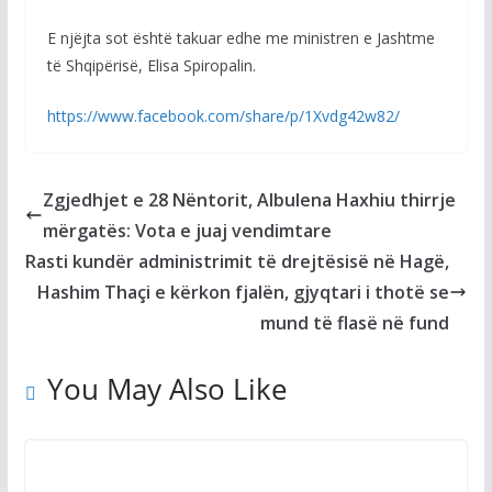
E njëjta sot është takuar edhe me ministren e Jashtme
të Shqipërisë, Elisa Spiropalin.
https://www.facebook.com/share/p/1Xvdg42w82/
Zgjedhjet e 28 Nëntorit, Albulena Haxhiu thirrje
mërgatës: Vota e juaj vendimtare
Rasti kundër administrimit të drejtësisë në Hagë,
Hashim Thaçi e kërkon fjalën, gjyqtari i thotë se
mund të flasë në fund
You May Also Like