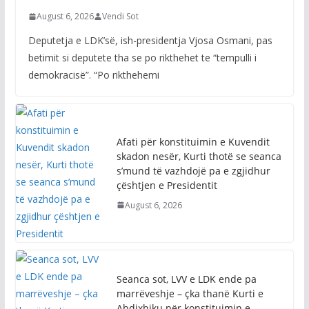
August 6, 2026
Vendi Sot
Deputetja e LDK’së, ish-presidentja Vjosa Osmani, pas
betimit si deputete tha se po rikthehet te “tempulli i
demokracisë”. “Po rikthehemi
Afati për konstituimin e Kuvendit
skadon nesër, Kurti thotë se seanca
s’mund të vazhdojë pa e zgjidhur
çështjen e Presidentit
August 6, 2026
Seanca sot, LVV e LDK ende pa
marrëveshje – çka thanë Kurti e
Abdixhiku për konstituimin e