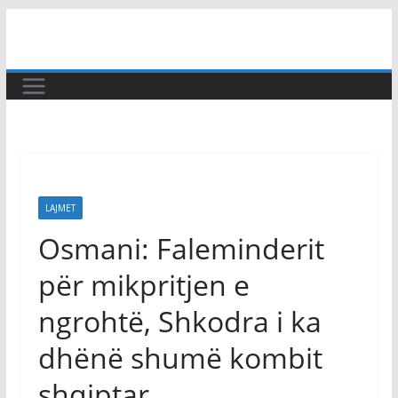
Skip
to
content
LAJMET
Osmani: Faleminderit
për mikpritjen e
ngrohtë, Shkodra i ka
dhënë shumë kombit
shqiptar