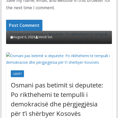
Save my name, email, and website in this browser for
the next time I comment.
LAJMET
Osmani pas betimit si deputete: Po rikthehemi te
tempulli i demokracisë dhe përgjegjësia për t’i
8
A
shërbyer Kosovës
K
z
August 6, 2026
Vendi Sot
LAJMET
Osmani pas betimit si deputete:
Po rikthehemi te tempulli i
demokracisë dhe përgjegjësia
për t’i shërbyer Kosovës