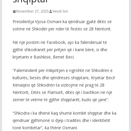
November 27, 2025
Vendi Sot
Presidentja Vjosa Osmani ka qëndruar gjatë ditës së
sotme në Shkodër për nder të festës së 28 Nëntorit.
Në një postim në Facebook, ajo ka falënderuar të
gjithë shkodranët për pritjen që i kanë bërë, si dhe
kryetarin e Bashkisë, Benet Beci.
“Faleminderit për mikpritjen e ngrohtë në Shkodrën e
kulturës, besës dhe qëndresës shqiptare, Kryetar Beci!
Kënaqësi që Shkodrën ta vizitojmë në prag të 28
Nëntorit, Ditës së Flamurit, ditës që i bashkon në një
zemër të vetme të gjithë shqiptarët, kudo që janë”.
“Shkodra i ka dhënë kaq shumë kombit shqiptar dhe ka
qëndruar gjithmonë si djep i traditës dhe i identitetit
tonë kombëtar”, ka thënë Osmani.