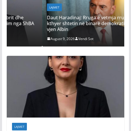
LAJMET
Daut Haradinaj: Rruga e vetmja rrugë për ta
kthyer shtetin në binarë demokratik, shtatori po
A
vjen Albin
August 9, 2026
Vendi Sot
LAJMET