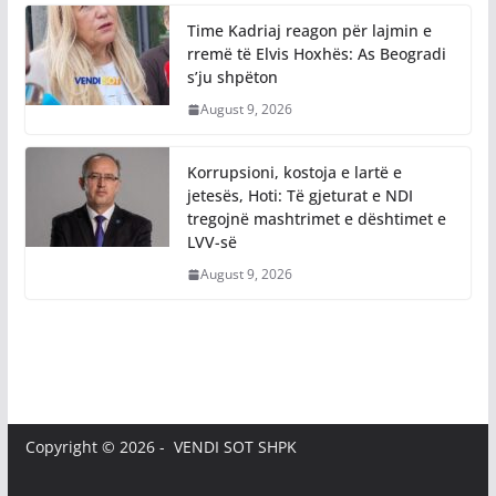
Time Kadriaj reagon për lajmin e
rremë të Elvis Hoxhës: As Beogradi
s’ju shpëton
August 9, 2026
Korrupsioni, kostoja e lartë e
jetesës, Hoti: Të gjeturat e NDI
tregojnë mashtrimet e dështimet e
LVV-së
August 9, 2026
Copyright © 2026 - VENDI SOT SHPK