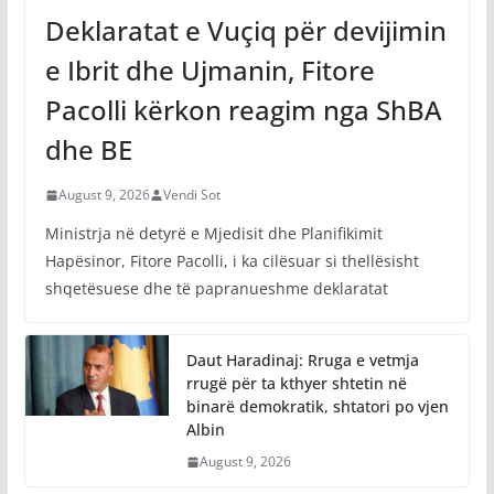
Deklaratat e Vuçiq për devijimin
e Ibrit dhe Ujmanin, Fitore
Pacolli kërkon reagim nga ShBA
dhe BE
August 9, 2026
Vendi Sot
Ministrja në detyrë e Mjedisit dhe Planifikimit
Hapësinor, Fitore Pacolli, i ka cilësuar si thellësisht
shqetësuese dhe të papranueshme deklaratat
Daut Haradinaj: Rruga e vetmja
rrugë për ta kthyer shtetin në
binarë demokratik, shtatori po vjen
Albin
August 9, 2026