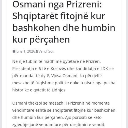
Osmani nga Prizreni:
Shqiptarët fitojnë kur
bashkohen dhe humbin
kur përçahen
June 1, 2026
Vendi Sot
Në një tubim të madh me qytetarë në Prizren,
Presidentja e 6-të e Kosovës dhe kandidatja e LDK-së
për mandat të dytë, Vjosa Osmani, ka përcjellë
mesazhe të fuqishme politike duke u nisur nga pesha
historike e qytetit të Lidhjes.
Osmani theksoi se mesazhi i Prizrenit në momente
vendimtare është se shqiptarët fitojnë kur bashkohen
dhe humbin kur përçahen. Ajo porositi se këto
zgjedhje janë vendimtare për drejtimin e vendit.