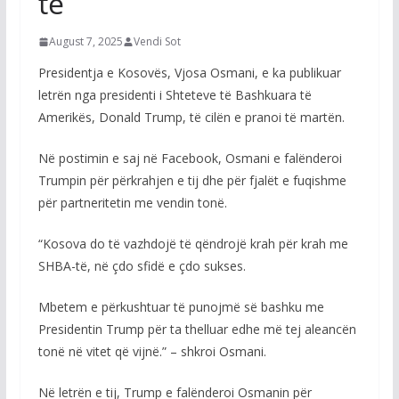
të
August 7, 2025
Vendi Sot
Presidentja e Kosovës, Vjosa Osmani, e ka publikuar
letrën nga presidenti i Shteteve të Bashkuara të
Amerikës, Donald Trump, të cilën e pranoi të martën.
Në postimin e saj në Facebook, Osmani e falënderoi
Trumpin për përkrahjen e tij dhe për fjalët e fuqishme
për partneritetin me vendin tonë.
“Kosova do të vazhdojë të qëndrojë krah për krah me
SHBA-të, në çdo sfidë e çdo sukses.
Mbetem e përkushtuar të punojmë së bashku me
Presidentin Trump për ta thelluar edhe më tej aleancën
tonë në vitet që vijnë.” – shkroi Osmani.
Në letrën e tij, Trump e falënderoi Osmanin për