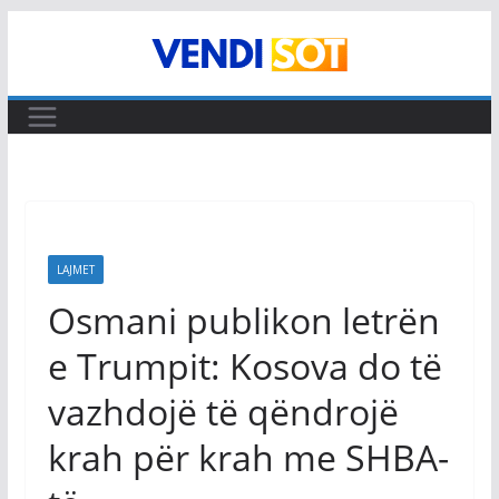
Skip
to
content
LAJMET
Osmani publikon letrën
e Trumpit: Kosova do të
vazhdojë të qëndrojë
krah për krah me SHBA-