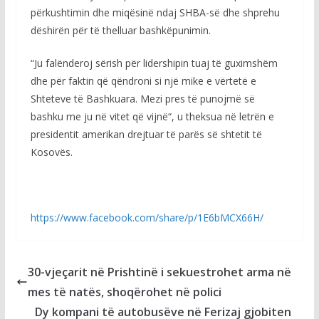
përkushtimin dhe miqësinë ndaj SHBA-së dhe shprehu
dëshirën për të thelluar bashkëpunimin.
“Ju falënderoj sërish për lidershipin tuaj të guximshëm
dhe për faktin që qëndroni si një mike e vërtetë e
Shteteve të Bashkuara. Mezi pres të punojmë së
bashku me ju në vitet që vijnë“, u theksua në letrën e
presidentit amerikan drejtuar të parës së shtetit të
Kosovës.
https://www.facebook.com/share/p/1E6bMCX66H/
30-vjeçarit në Prishtinë i sekuestrohet arma në
mes të natës, shoqërohet në polici
Dy kompani të autobusëve në Ferizaj gjobiten