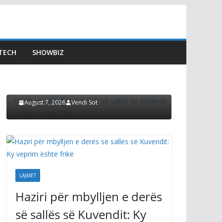
LAJMET
LAJMET
Gjini:
Haziri për mbylljen e
shohin
derës së sallës së
TECH
SHOWBIZ
qyteta
Kuvendit: Ky veprim
Kurti p
është frikë
zezë v
August 7, 2026
Vendi Sot
August 7, 2
LAJMET
Haziri për mbylljen e derës
së sallës së Kuvendit: Ky