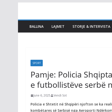
Skip
to
content
BALLINA
LAJMET
STORJE & INTERVISTA
SPORT
Pamje: Policia Shqipt
e futbollistëve serbë 
June 6, 2025
Vendi Sot
Policia e Shtetit në Shqipëri njofton se ka rea
kombëtares së Serbisë nga Aeroporti Ndërkomb