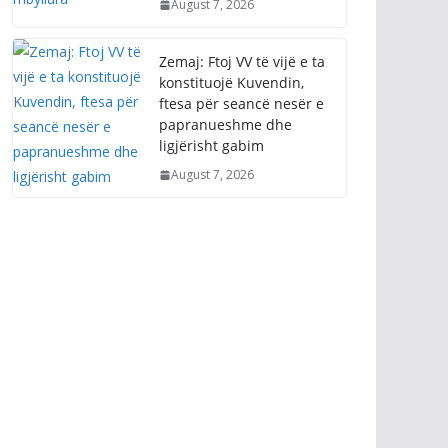
August 7, 2026
Zemaj: Ftoj VV të vijë e ta
konstituojë Kuvendin,
ftesa për seancë nesër e
papranueshme dhe
ligjërisht gabim
August 7, 2026