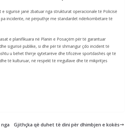
e sigurisë janë zbatuar nga strukturat operacionale të Policisë
dhe pa incidente, në përputhje me standardet ndërkombëtare të
a masat e planifikuara në Planin e Posaçëm për të garantuar
t dhe sigurisë publike, si dhe për të shmangur çdo incident të
shtu u bëhet thirrje qytetarëve dhe tifozëve sportdashës që të
he të kulturuar, në respekt të rregullave dhe të mikpritjes
ë nga
Gjithçka që duhet të dini për dhimbjen e kokës