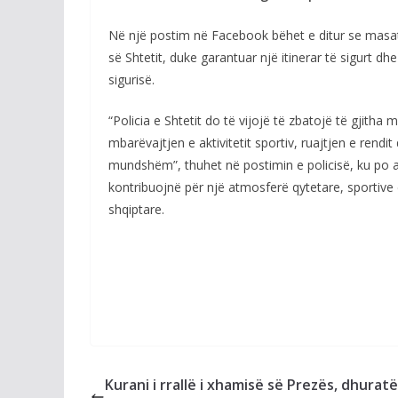
Në një postim në Facebook bëhet e ditur se masat 
së Shtetit, duke garantuar një itinerar të sigurt 
sigurisë.
“Policia e Shtetit do të vijojë të zbatojë të gjith
mbarëvajtjen e aktivitetit sportiv, ruajtjen e rendi
mundshëm”, thuhet në postimin e policisë, ku po a
kontribuojnë për një atmosferë qytetare, sportive d
shqiptare.
Kurani i rrallë i xhamisë së Prezës, dhurat