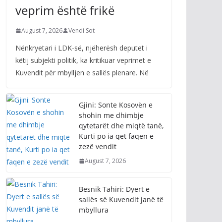
veprim është frikë
August 7, 2026
Vendi Sot
Nënkryetari i LDK-së, njëherësh deputet i
këtij subjekti politik, ka kritikuar veprimet e
Kuvendit për mbylljen e sallës plenare. Në
Gjini: Sonte Kosovën e
shohin me dhimbje
qytetarët dhe miqtë tanë,
Kurti po ia qet faqen e
zezë vendit
August 7, 2026
Besnik Tahiri: Dyert e
sallës së Kuvendit janë të
mbyllura