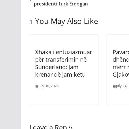
presidenti turk Erdogan
You May Also Like
Xhaka i entuziazmuar
Pavar
për transferimin në
dhënd
Sunderland: Jam
merr 
krenar që jam këtu
Gjako
July 30, 2025
July 24,
Leave a Reply