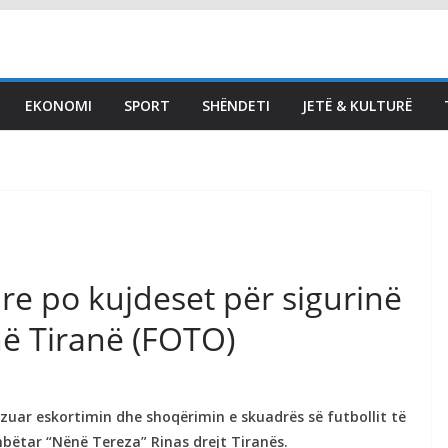
LAJMET
Zemaj: Ftoj VV të vijë e ta
konstituojë Kuvendin,
EKONOMI
SPORT
SHËNDETI
JETË & KULTURË
ftesa për seancë nesër e
papranueshme dhe
ligjërisht gabim
August 7, 2026
Vendi Sot
are po kujdeset për sigurinë
në Tiranë (FOTO)
lizuar eskortimin dhe shoqërimin e skuadrës së futbollit të
ëtar “Nënë Tereza” Rinas drejt Tiranës.