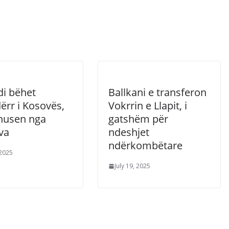
di bëhet
Ballkani e transferon
ërr i Kosovës,
Vokrrin e Llapit, i
nusen nga
gatshëm për
va
ndeshjet
ndërkombëtare
 2025
July 19, 2025