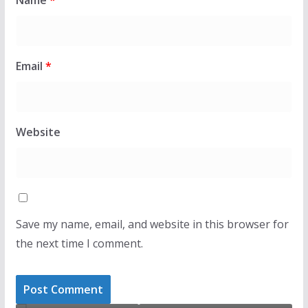
Name
*
Email
*
Website
Save my name, email, and website in this browser for
the next time I comment.
LAJMET
i
Kurtit i duken qartë në pantallona njollat e
vezëve të Time Kadriajt