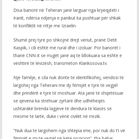
Disa banorë në Teheran janë larguar nga kryeqyteti i
Iranit, ndërsa ndjenja e panikut ka pushtuar për shkak
të konfliktit në rritje me Izraelin.
Shumë prej tyre po shkojnë drejt veriut, pranë Detit
Kaspik, i cili është më rural dhe i izoluar. Por banorët i
thanë CNN-it se rrugët janë aq të bllokuara sa është e
vështirë të lëvizësh, transmeton Klankosova.tv.
Një familje, e cila nuk donte të identifikohej, vendosi të
largohej nga Teherani me dy fëmijët e tyre të vegjël
dhe prindërit e tyre të moshuar. Ata janë të shqetësuar
se qeveria ka strehuar zyrtarë dhe udhëheqës
ushtarakë brenda lagjeve të dendura të klasës së
mesme të lartë, duke i vënë civilët në rrezik.
“Nuk dua të largohem nga shtëpia ime, por nuk do t’i vë
fëmijët e mi të vegjël në këtë pozicion”, tha babai.