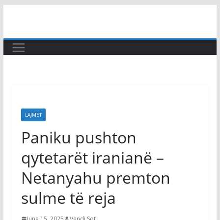
Skip
to
content
LAJMET
Paniku pushton
qytetarët iranianë –
Netanyahu premton
sulme të reja
June 15, 2025
Vendi Sot