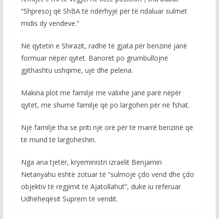
“Shpresoj që ShBA të ndërhyjë për të ndaluar sulmet
midis dy vendeve.”
Në qytetin e Shirazit, radhë të gjata për benzinë ​​janë
formuar nëpër qytet. Banorët po grumbullojnë
gjithashtu ushqime, ujë dhe pelena.
Makina plot me familje me valixhe janë parë nëpër
qytet, me shumë familje që po largohen për në fshat.
Një familje tha se priti një orë për të marrë benzinë ​​që
të mund të largoheshin.
Nga ana tjetër, kryeministri izraelit Benjamin
Netanyahu është zotuar të “sulmojë çdo vend dhe çdo
objektiv të regjimit të Ajatollahut”, duke iu referuar
Udhëheqësit Suprem të vendit.