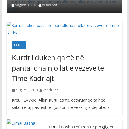
August 8, 2026
Vendi Sot
LAJMET
Kurtit i duken qartë në
pantallona njollat e vezëve të
Time Kadriajt
August 8, 2026
Vendi Sot
Kreu i LVV-së, Albin Kurti, është detyruar që ta heq
sakon e tij pasi është goditur me vezë nga deputetja
Dimal Basha refuzon të përgjigjet