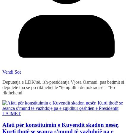
Vendi Sot
Deputetja e LDK’së, ish-presidentja Vjosa Osmani, pas betimit si
deputete tha se po rikthehet te “tempulli i demokracisë”. “Po
rikthehemi
LAJMET
Afati për konstituimin e Kuvendit skadon nesër,
Kurti thotë se seanca s’mund të vazhdojë pa e