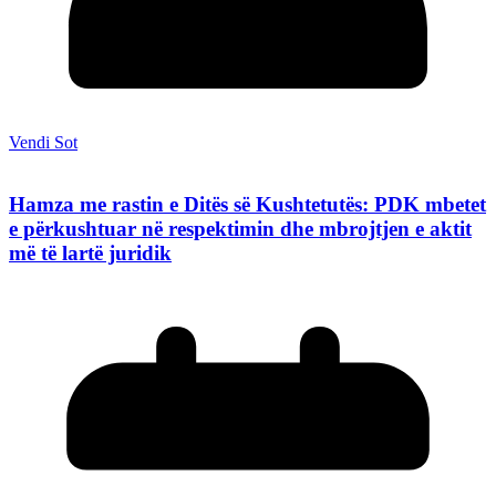
Vendi Sot
Hamza me rastin e Ditës së Kushtetutës: PDK mbetet
e përkushtuar në respektimin dhe mbrojtjen e aktit
më të lartë juridik