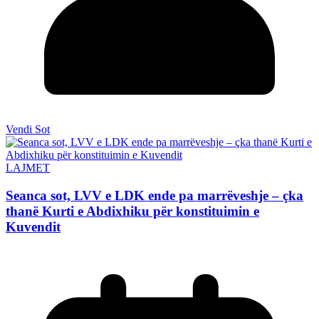
Vendi Sot
LAJMET
Seanca sot, LVV e LDK ende pa marrëveshje – çka
thanë Kurti e Abdixhiku për konstituimin e
Kuvendit