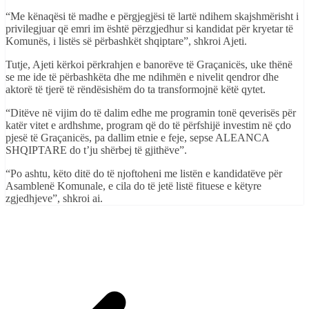
“Me kënaqësi të madhe e përgjegjësi të lartë ndihem skajshmërisht i
privilegjuar që emri im është përzgjedhur si kandidat për kryetar të
Komunës, i listës së përbashkët shqiptare”, shkroi Ajeti.
Tutje, Ajeti kërkoi përkrahjen e banorëve të Graçanicës, uke thënë
se me ide të përbashkëta dhe me ndihmën e nivelit qendror dhe
aktorë të tjerë të rëndësishëm do ta transformojnë këtë qytet.
“Ditëve në vijim do të dalim edhe me programin tonë qeverisës për
katër vitet e ardhshme, program që do të përfshijë investim në çdo
pjesë të Graçanicës, pa dallim etnie e feje, sepse ALEANCA
SHQIPTARE do t’ju shërbej të gjithëve”.
“Po ashtu, këto ditë do të njoftoheni me listën e kandidatëve për
Asamblenë Komunale, e cila do të jetë listë fituese e këtyre
zgjedhjeve”, shkroi ai.