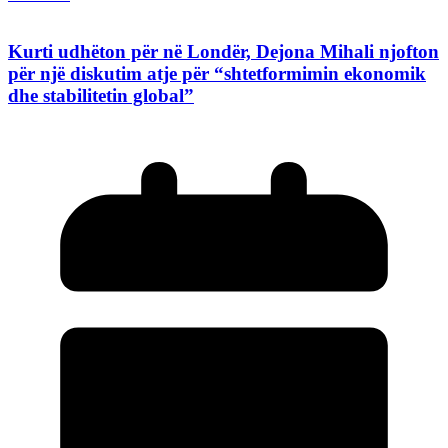
Kurti udhëton për në Londër, Dejona Mihali njofton
për një diskutim atje për “shtetformimin ekonomik
dhe stabilitetin global”