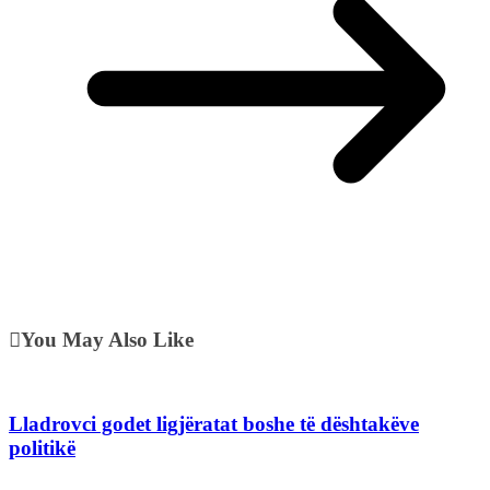
You May Also Like
Lladrovci godet ligjëratat boshe të dështakëve
politikë