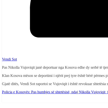
Vendi Sot
Pas Nikolla Vujoviqit janë deportuar nga Kosova edhe dy serbë të tj
Klan Kosova mëson se deportimi i njërit prej tyre është bërë përmes pik
Gjatë ditës, Vendi Sot raportoi se Vujoviqit i është revokuar shtetësia s
Policia e Kosovës: Pas humbjes së shtetësisë, ndaj Nikolla Vujoviqit fi