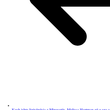
Kush ishte ligjvënësja e Minesotës, Melissa Hortman që u vra s