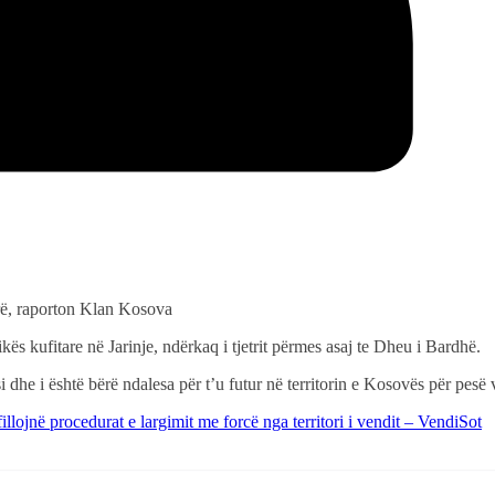
erë, raporton Klan Kosova
ës kufitare në Jarinje, ndërkaq i tjetrit përmes asaj te Dheu i Bardhë.
i dhe i është bërë ndalesa për t’u futur në territorin e Kosovës për pesë v
llojnë procedurat e largimit me forcë nga territori i vendit – VendiSot