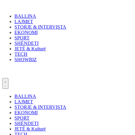
Skip
to
content
BALLINA
LAJMET
STORJE & INTERVISTA
EKONOMI
SPORT
SHËNDETI
JETË & Kulturë
TECH
SHOWBIZ
BALLINA
LAJMET
STORJE & INTERVISTA
EKONOMI
SPORT
SHËNDETI
JETË & Kulturë
TECH