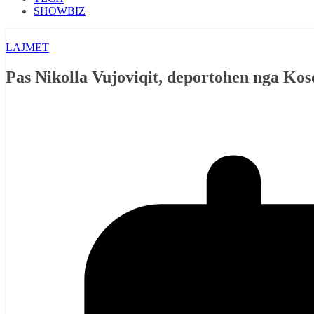
SHOWBIZ
LAJMET
Pas Nikolla Vujoviqit, deportohen nga Koso