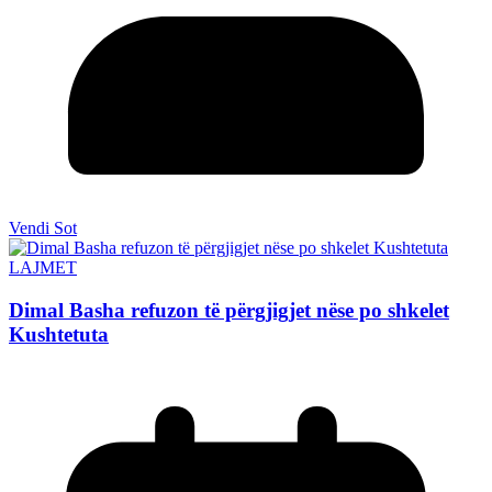
Vendi Sot
LAJMET
Dimal Basha refuzon të përgjigjet nëse po shkelet
Kushtetuta