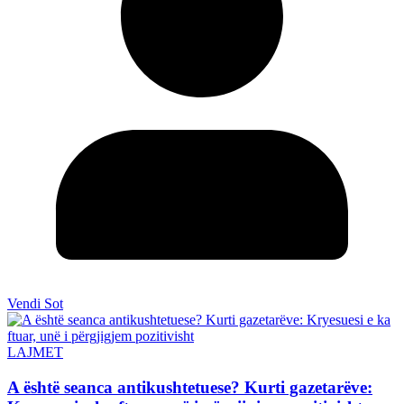
Vendi Sot
LAJMET
A është seanca antikushtetuese? Kurti gazetarëve: