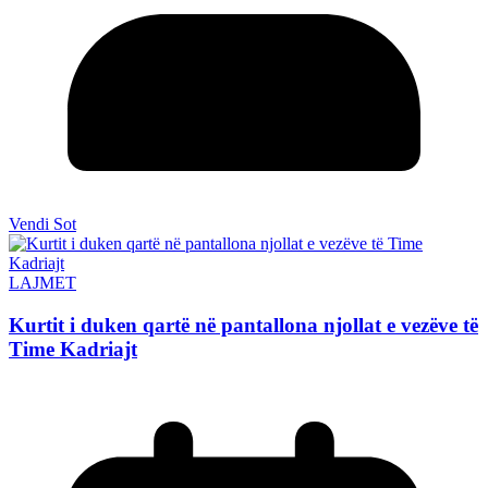
Vendi Sot
LAJMET
Kurtit i duken qartë në pantallona njollat e vezëve të
Time Kadriajt