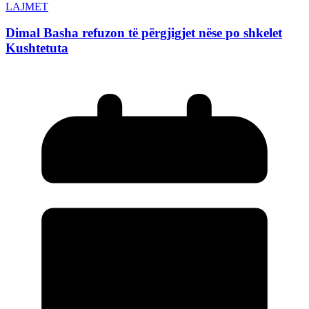
LAJMET
Dimal Basha refuzon të përgjigjet nëse po shkelet
Kushtetuta