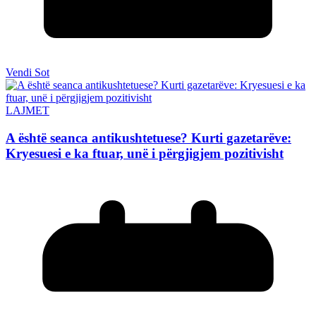
Vendi Sot
LAJMET
A është seanca antikushtetuese? Kurti gazetarëve:
Kryesuesi e ka ftuar, unë i përgjigjem pozitivisht