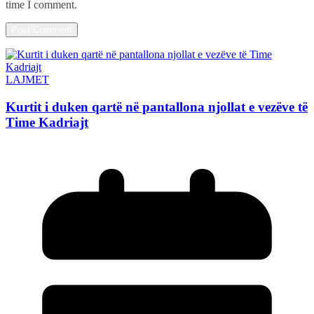
time I comment.
LAJMET
Kurtit i duken qartë në pantallona njollat e vezëve të
Time Kadriajt