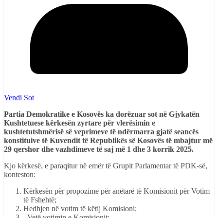
Vendi Sot
Partia Demokratike e Kosovës ka dorëzuar sot në Gjykatën
Kushtetuese kërkesën zyrtare për vlerësimin e
kushtetutshmërisë së veprimeve të ndërmarra gjatë seancës
konstituive të Kuvendit të Republikës së Kosovës të mbajtur më
29 qershor dhe vazhdimeve të saj më 1 dhe 3 korrik 2025.
Kjo kërkesë, e paraqitur në emër të Grupit Parlamentar të PDK-së,
konteston:
Kërkesën për propozime për anëtarë të Komisionit për Votim
të Fshehtë;
Hedhjen në votim të këtij Komisioni;
Vetë votimin e Komisionit;