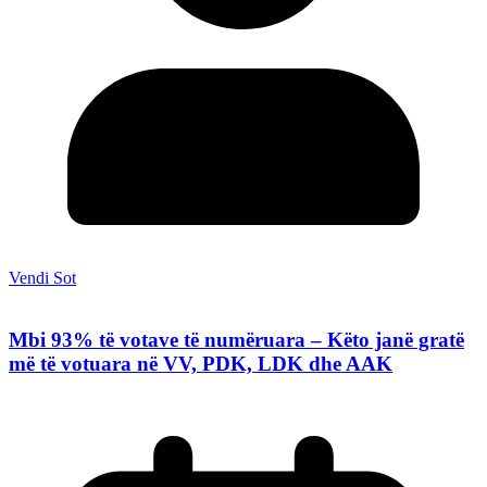
Vendi Sot
Mbi 93% të votave të numëruara – Këto janë gratë
më të votuara në VV, PDK, LDK dhe AAK