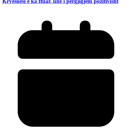
Kryesuesi e ka ftuar, unë i përgjigjem pozitivisht