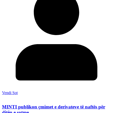
Vendi Sot
MINTI publikon çmimet e derivateve të naftës për
ditën e sotme