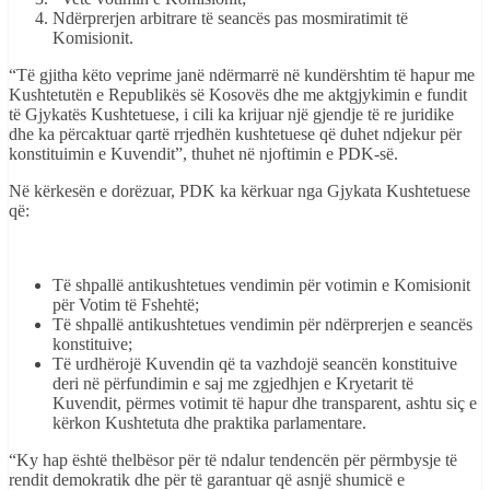
Ndërprerjen arbitrare të seancës pas mosmiratimit të
Komisionit.
“Të gjitha këto veprime janë ndërmarrë në kundërshtim të hapur me
Kushtetutën e Republikës së Kosovës dhe me aktgjykimin e fundit
të Gjykatës Kushtetuese, i cili ka krijuar një gjendje të re juridike
dhe ka përcaktuar qartë rrjedhën kushtetuese që duhet ndjekur për
konstituimin e Kuvendit”, thuhet në njoftimin e PDK-së.
Në kërkesën e dorëzuar, PDK ka kërkuar nga Gjykata Kushtetuese
që:
Të shpallë antikushtetues vendimin për votimin e Komisionit
për Votim të Fshehtë;
Të shpallë antikushtetues vendimin për ndërprerjen e seancës
konstituive;
Të urdhërojë Kuvendin që ta vazhdojë seancën konstituive
deri në përfundimin e saj me zgjedhjen e Kryetarit të
Kuvendit, përmes votimit të hapur dhe transparent, ashtu siç e
kërkon Kushtetuta dhe praktika parlamentare.
“Ky hap është thelbësor për të ndalur tendencën për përmbysje të
rendit demokratik dhe për të garantuar që asnjë shumicë e