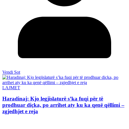
Vendi Sot
LAJMET
Haradinaj: Kjo legjislaturë s’ka fuqi për të
prodhuar diçka, po arrihet aty ku ka qenë qëllimi –
zgjedhjet e reja