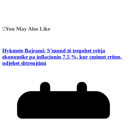
You May Also Like
Hykmete Bajrami: S’mund të tregohet rritja
ekonomike pa inflacionin 7.5 %, kur çmimet rriten,
ndjehet shtrenjtimi