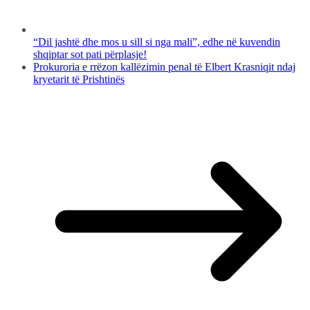
“Dil jashtë dhe mos u sill si nga mali”, edhe në kuvendin
shqiptar sot pati përplasje!
Prokuroria e rrëzon kallëzimin penal të Elbert Krasniqit ndaj
kryetarit të Prishtinës