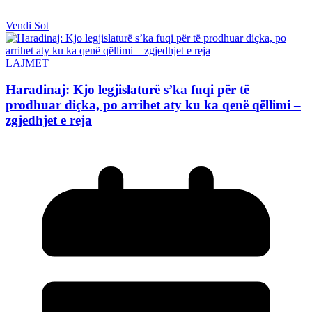
Vendi Sot
LAJMET
Haradinaj: Kjo legjislaturë s’ka fuqi për të
prodhuar diçka, po arrihet aty ku ka qenë qëllimi –
zgjedhjet e reja