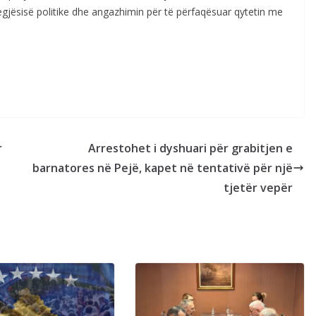
egjësisë politike dhe angazhimin për të përfaqësuar qytetin me
r
Arrestohet i dyshuari për grabitjen e
barnatores në Pejë, kapet në tentativë për një
tjetër vepër