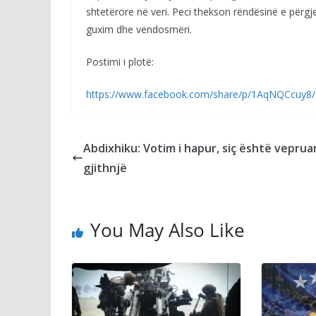
shtetërore në veri. Peci thekson rëndësinë e përgj
guxim dhe vendosmëri.
Postimi i plotë:
https://www.facebook.com/share/p/1AqNQCcuy8/
Abdixhiku: Votim i hapur, siç është veprua
gjithnjë
You May Also Like