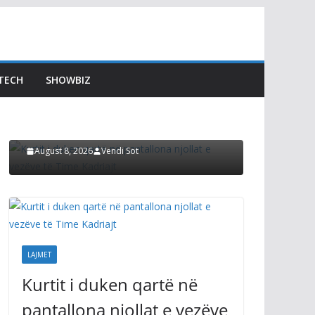
MET
LAJMET
rtit i duken qartë në
Dimal Basha 
TECH
SHOWBIZ
ntallona njollat e
përgjigjet në
zëve të Time Kadriajt
Kushtetuta
gust 8, 2026
Vendi Sot
August 8, 2026
Vendi 
LAJMET
Kurtit i duken qartë në
pantallona njollat e vezëve