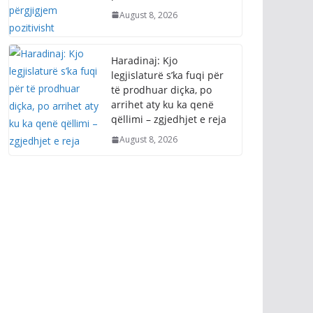
August 8, 2026
Haradinaj: Kjo
legjislaturë s’ka fuqi për
të prodhuar diçka, po
arrihet aty ku ka qenë
qëllimi – zgjedhjet e reja
August 8, 2026