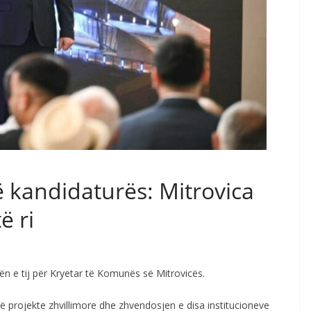
të kandidaturës: Mitrovica
ë ri
rën e tij për Kryetar të Komunës së Mitrovicës.
në projekte zhvillimore dhe zhvendosjen e disa institucioneve