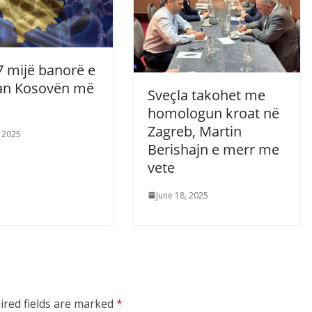
7 mijë banorë e
an Kosovën më
Sveçla takohet me
homologun kroat në
Zagreb, Martin
, 2025
Berishajn e merr me
vete
June 18, 2025
ired fields are marked
*