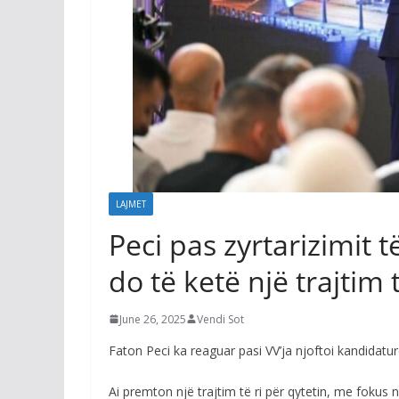
LAJMET
Peci pas zyrtarizimit 
do të ketë një trajtim t
June 26, 2025
Vendi Sot
Faton Peci ka reaguar pasi VV’ja njoftoi kandidatu
Ai premton një trajtim të ri për qytetin, me fokus 