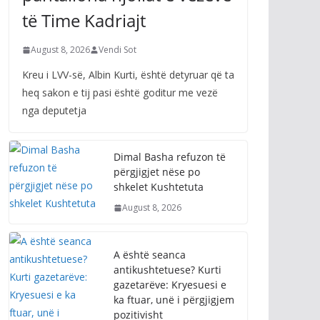
të Time Kadriajt
August 8, 2026
Vendi Sot
Kreu i LVV-së, Albin Kurti, është detyruar që ta
heq sakon e tij pasi është goditur me vezë
nga deputetja
Dimal Basha refuzon të
përgjigjet nëse po
shkelet Kushtetuta
August 8, 2026
A është seanca
antikushtetuese? Kurti
gazetarëve: Kryesuesi e
ka ftuar, unë i përgjigjem
pozitivisht