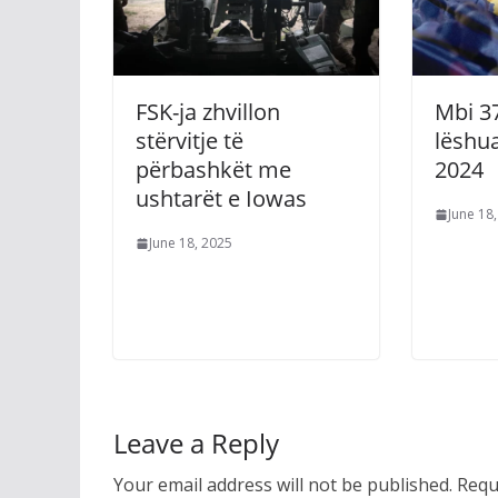
FSK-ja zhvillon
Mbi 3
stërvitje të
lëshu
përbashkët me
2024
ushtarët e Iowas
June 18
June 18, 2025
Leave a Reply
Your email address will not be published.
Requ