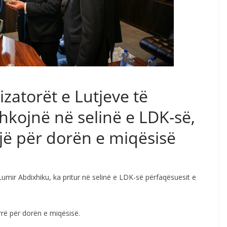
zatorët e Lutjeve të
kojnë në selinë e LDK-së,
jë për dorën e miqësisë
umir Abdixhiku, ka pritur në selinë e LDK-së përfaqësuesit e
rë për dorën e miqësisë.