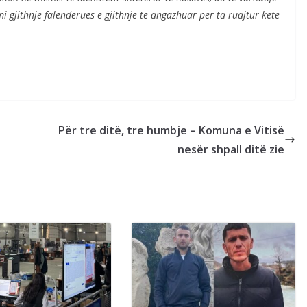
mi gjithnjë falënderues e gjithnjë të angazhuar për ta ruajtur këtë
Për tre ditë, tre humbje – Komuna e Vitisë
nesër shpall ditë zie