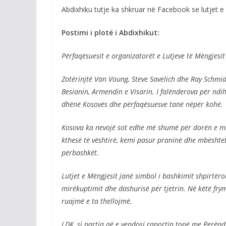
Abdixhiku tutje ka shkruar në Facebook se lutjet e 
Postimi i plotë i Abdixhikut:
Përfaqësuesit e organizatorët e Lutjeve të Mëngjesit
Zotërinjtë Van Voung, Steve Savelich dhe Ray Schmid
Besianin, Armendin e Visarin. I falënderova për n
dhënë Kosovës dhe përfaqësuesve tanë nëpër kohë.
Kosova ka nevojë sot edhe më shumë për dorën e miqë
kthesë të vështirë, kemi pasur praninë dhe mbështet
përbashkët.
Lutjet e Mëngjesit janë simbol i bashkimit shpirtëro
mirëkuptimit dhe dashurisë për tjetrin. Në këtë fr
ruajmë e ta thellojmë.
LDK, si partia që e vendosi raportin tonë me Perëndi