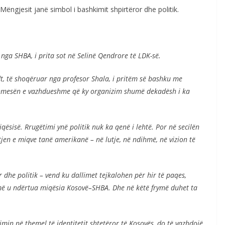
Mëngjesit janë simbol i bashkimit shpirtëror dhe politik.
 nga SHBA, i prita sot në Selinë Qendrore të LDK-së.
t, të shoqëruar nga profesor Shala, i pritëm së bashku me
dihmesën e vazhdueshme që ky organizim shumë dekadësh i ka
sisë. Rrugëtimi ynë politik nuk ka qenë i lehtë. Por në secilën
jen e miqve tanë amerikanë – në lutje, në ndihmë, në vizion të
r dhe politik – vend ku dallimet tejkalohen për hir të paqes,
ymë u ndërtua miqësia Kosovë–SHBA. Dhe në këtë frymë duhet ta
min në themel të identitetit shtetëror të Kosovës, do të vazhdojë