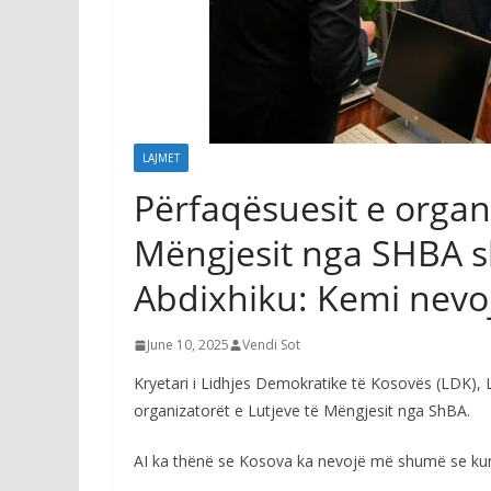
LAJMET
Përfaqësuesit e organi
Mëngjesit nga SHBA sh
Abdixhiku: Kemi nevo
June 10, 2025
Vendi Sot
Kryetari i Lidhjes Demokratike të Kosovës (LDK), L
organizatorët e Lutjeve të Mëngjesit nga ShBA.
AI ka thënë se Kosova ka nevojë më shumë se kur