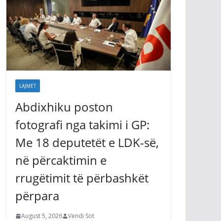
LAJMET
Abdixhiku poston
fotografi nga takimi i GP:
Me 18 deputetët e LDK-së,
në përcaktimin e
rrugëtimit të përbashkët
përpara
August 5, 2026
Vendi Sot