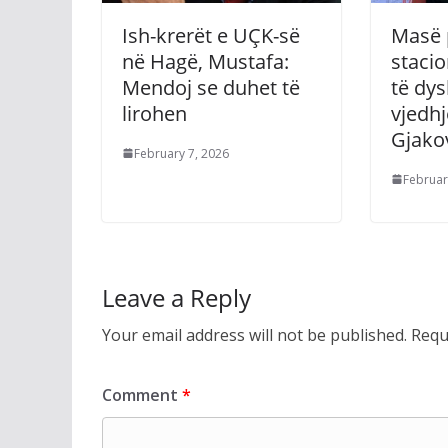
Ish-krerët e UÇK-së
Masë 
në Hagë, Mustafa:
stacio
Mendoj se duhet të
të dy
lirohen
vjedhj
Gjako
February 7, 2026
Februar
Leave a Reply
Your email address will not be published.
Requ
Comment
*