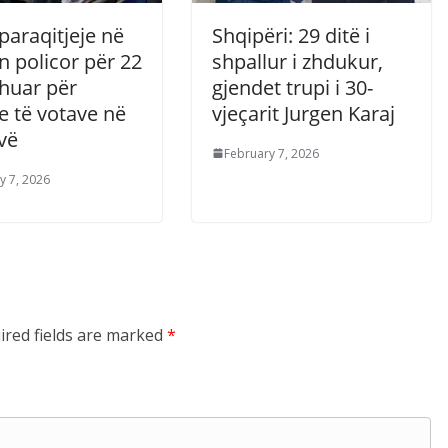
paraqitjeje në
Shqipëri: 29 ditë i
n policor për 22
shpallur i zhdukur,
shuar për
gjendet trupi i 30-
e të votave në
vjeçarit Jurgen Karaj
vë
February 7, 2026
y 7, 2026
ired fields are marked
*