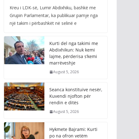
Kreu i LDK-së, Lumir Abdixhiku, bashkë me
Grupin Parlamentar, ka publikuar pamje nga
një takim i përbashkët në selinë e
Kurti del nga takimi me
Abdixhikun: Nuk kemi
lajme, përderisa s’kemi
marrëveshje
August 5, 2026
Seanca konstituive nesër,
Kuvendi njofton për
rendin e ditës
August 5, 2026
Hykmete Bajrami: Kurti
po na ofron vetëm