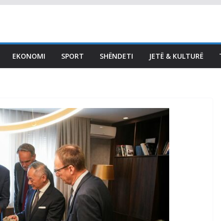
EKONOMI
SPORT
SHËNDETI
JETË & KULTURË
LAJMET
Hykmete Bajrami: Kurti
po na ofron vetëm
pjesëmarrje në Qeveri,
pozita e presidentit për
LDK do të krijonte
balancim
August 5, 2026
Vendi Sot